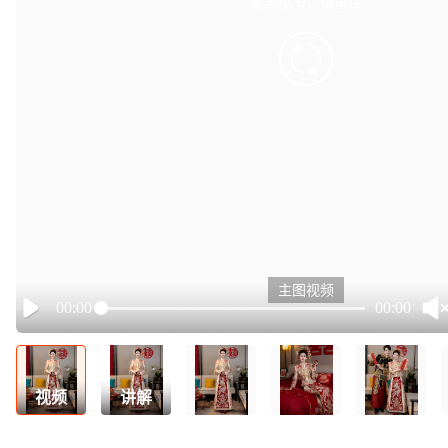
有点小卡，请重试
retry
主图视频
00:00
00:00
Play
视频
讲解