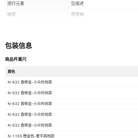
流行元素
见描述
袖型
常规袖
礼服摆型
修身
吊牌
无吊牌
包装信息
领标
无领标
商品件重尺
颜色
N-632 香槟金-小众时尚款
N-632 香槟金-小众时尚款
N-632 香槟金-小众时尚款
N-632 香槟金-小众时尚款
N-632 香槟金-小众时尚款
N-1165 橙金色-奢华高档款