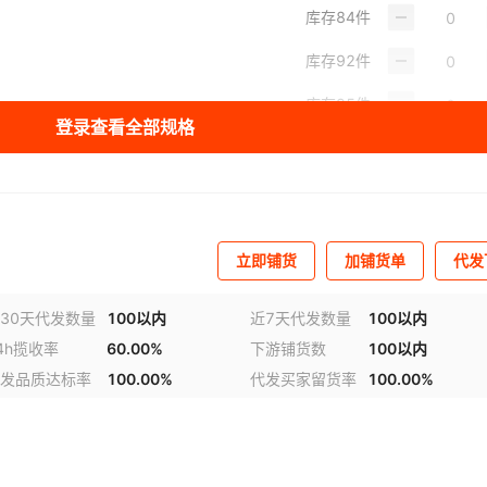
库存
84
件
库存
92
件
库存
95
件
登录查看全部规格
库存
96
件
立即铺货
加铺货单
代发
视频
30天代发数量
100以内
近7天代发数量
100以内
4h揽收率
60.00%
下游铺货数
100以内
发品质达标率
100.00%
代发买家留货率
100.00%