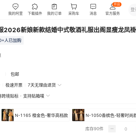
服2026新娘新款结婚中式敬酒礼服出阁显瘦龙凤褂
00+人已加购
惠
包邮
赔
极速开票
7天无理由退货
持跨境贴标
支持贴箱唛
N-1165 橙金色-奢华高档款
N-1050香槟色-轻奢时尚
库存
90
件