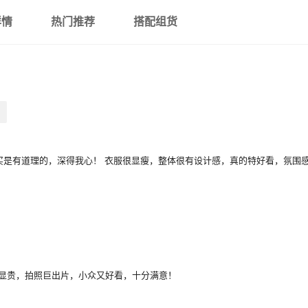
详情
热门推荐
搭配组货
买是有道理的，深得我心！ 衣服很显瘦，整体很有设计感，真的特好看，氛围
显贵，拍照巨出片，小众又好看，十分满意！