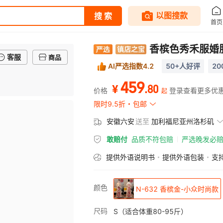
香槟色秀禾服婚
客服
商品
AI严选指数4.2
50+人好评
2
459
.
80
¥
价格
登录查看更多优
起
限时9.5折
包邮
安徽六安
送至
加利福尼亚州洛杉矶
敢赔付
品质不符包赔
严选晚发必
提供外语说明书
提供外语包装
支
颜色
N-632 香槟金-小众时尚款
尺码
S（适合体重80-95斤）