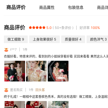
商品评价
商品属性
包装信息
商品
商品评价
5.0
50+
条评价
好评率
100
%
做工细致
9
上身效果很好
5
质量很好
4
颜色洋气
3
t**7
1
件
衣服好看，特意来评的，看到别的小姐妹穿着好看 买回来看看 果然这么人
匿名购买
1
件
回头客
终于礼成！一眼相中这套香槟色秀禾，真的没有选错！做工精致，上身温婉