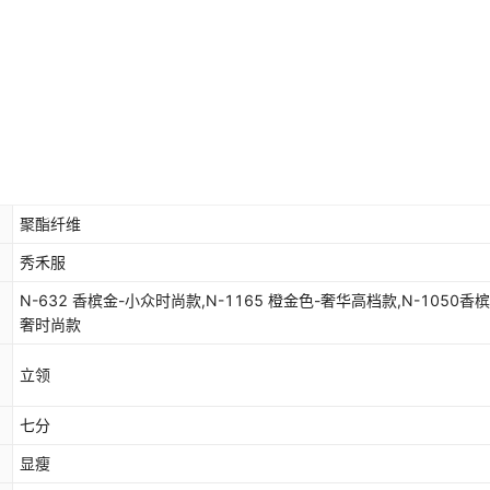
聚酯纤维
秀禾服
N-632 香槟金-小众时尚款,N-1165 橙金色-奢华高档款,N-1050香
奢时尚款
立领
七分
显瘦