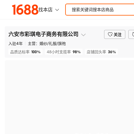
六安市彩琪电子商务有限公司
关注
入驻
4
年
主营：
婚纱/礼服/旗袍
100%
98%
36%
品质达标率
48小时支揽率
店铺回头率