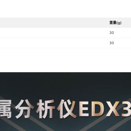
重量(g)
30
30