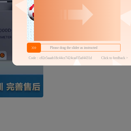
分销代发
100
￥
1件价格
官方仓退货
近30天代发数量
100以内
代发品质达标率
100.00%