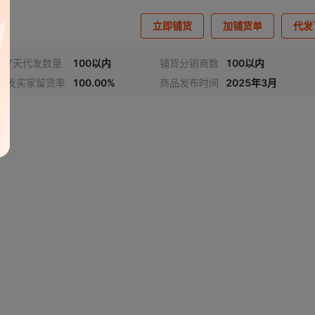
立即铺货
加铺货单
代发
近7天代发数量
100以内
铺货分销商数
100以内
代发买家留货率
100.00%
商品发布时间
2025年3月