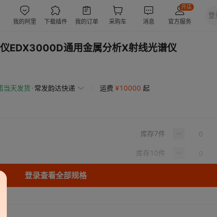
EDX3000D通用金属分析X射线光谱仪
诺当天发货
常发韵达快递
运费
¥
10000
起
库存
7
件
库存
10
件
登录查看全部规格