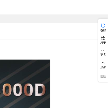
客服
APP
更多
顶部
旧版