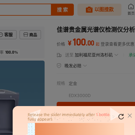
佳谱贵金属光谱仪检测仪分析仪
客服
商品
100
.
00
¥
价格
登录查看更多优惠
起
100.0%
率
送至
加利福尼亚州洛杉矶
承
晚发必赔
规格
定金
EDX3000D