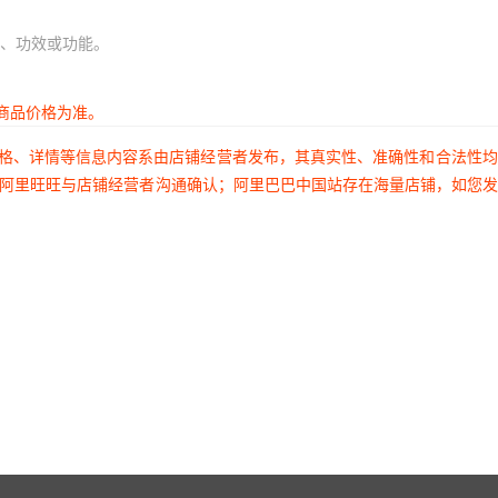
、功效或功能。
商品价格为准。
价格、详情等信息内容系由店铺经营者发布，其真实性、准确性和合法性
过阿里旺旺与店铺经营者沟通确认；阿里巴巴中国站存在海量店铺，如您