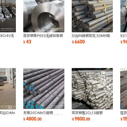
8Cr4V无
现货销售P650无磁钻铤钢
50MN圆钢现货 50MN锻
93
Cr4V锻件
钻杆 P650锻造圆钢 P650
制圆钢 50MN规格齐全 保
美
43
6600
9
¥
¥
¥
锻方
材质 库存充足
10
30CrMo
无锡20CrMnTi圆钢
现货销售2Cr13圆钢
现货
Mo圆钢厂
20CrMnTi齿轮钢厂家供应
2Cr13圆钢规格齐全
圆棒
4800
9800
1
¥
.
00
¥
.
00
¥
批发 湘钢 莱钢
全