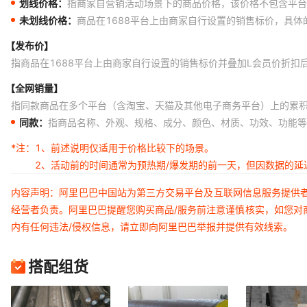
划线价格：
指商家自营销活动场景下的商品价格，该价格不包含平台
未划线价格：
商品在1688平台上由商家自行设置的销售标价，具
【发布价】
指商品在1688平台上由商家自行设置的销售标价并叠加L会员价折扣
【全网销量】
指同款商品在多个平台（含淘宝、天猫及其他电子商务平台）上的累
同款：
指商品名称、外观、规格、成分、颜色、材质、功效、功能等
*注：
1、前述说明仅适用于价格比较下的场景。
2、活动前的时间通常为预热期/爆发期的前一天，但因数据的
内容声明：阿里巴巴中国站为第三方交易平台及互联网信息服务提供
经营者负责。阿里巴巴提醒您购买商品/服务前注意谨慎核实，如您对
内有任何违法/侵权信息，请立即向阿里巴巴举报并提供有效线索。
搭配组货