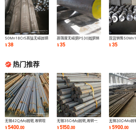
50Mn18Cr5高锰无磁圆钢
高强度无磁钢P530圆钢销
现货销售50Mn1
50Mn18Cr5无磁模具钢
售 P530无磁钢棒 锻圆
磁圆钢 50Mn18
38
35
35
¥
¥
¥
圆棒 锻圆 高硬度
P530石油钻具用钢
库存充足
热门推荐
无锡42CrMo圆钢 湘钢现
无锡35CrMo圆钢 湘钢一
无锡30CrMo圆钢
货销售 规格齐全量大从优
手代理 现货供应 量大从优
圆钢批发 30Cr
5400
5150
5900
¥
.
00
¥
.
00
¥
.
00
42crmo圆钢42crmo
家供应