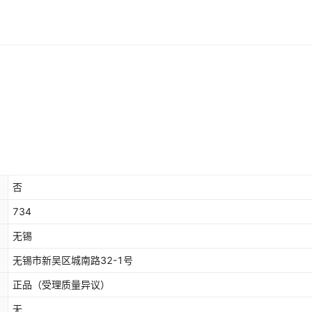
否
734
无锡
无锡市新吴区城南路32-1号
正品（受理质量异议）
无