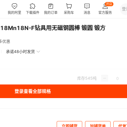
Cr18Mn18N-F钻具用无磁钢圆棒 锻圆 锻方
多优惠
承诺48小时发货
库存
545
吨
登录查看全部规格
立即铺货
加铺货单
代发