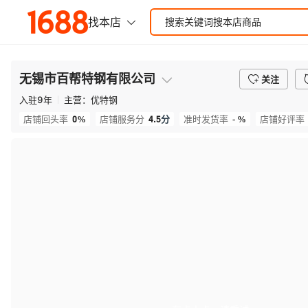
无锡市百帮特钢有限公司
关注
入驻
9
年
主营：
优特钢
0%
4.5
分
- %
店铺回头率
店铺服务分
准时发货率
店铺好评率