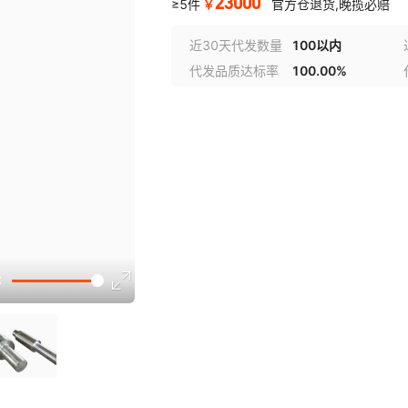
23000
￥
≥5件
官方仓退货,晚揽必赔
近30天代发数量
100以内
代发品质达标率
100.00%