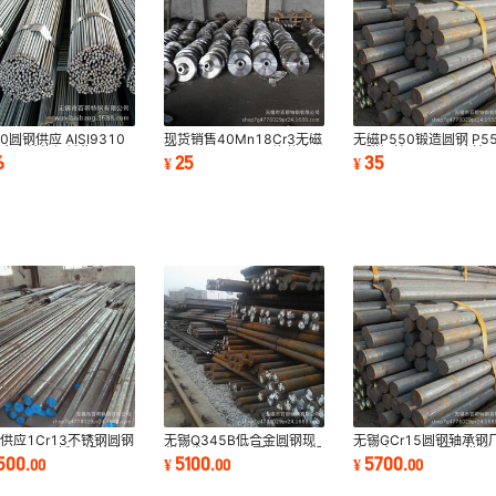
10圆钢供应 AISI9310
现货销售40Mn18Cr3无磁
无磁P550锻造圆钢 P5
标合金结构钢销售
圆钢 40Mn18Cr3锻件库
无磁钢棒 P550石油钻
6
25
35
¥
¥
CrNi3Mo圆钢
存充足
钢 P550锻方
供应1Cr13不锈钢圆钢
无锡Q345B低合金圆钢现
无锡GCr15圆钢轴承钢
 1Cr13不锈钢规格齐
货批发 Q345B圆钢淮钢 湘
家供应 GCr15圆钢批发
1500
5100
5700
.
00
¥
.
00
¥
.
00
钢现货销售
格齐全 切割加工