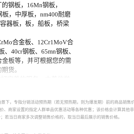
场景下，专指分销活动预热期（若无预热期，则为爆发期）前的商品销售
员价、商家设置的指定人群单品优惠活动等各种优惠；该价格会计算其他
价；若当日商家多次调整销售价格的，取当日最后展示的销售价格。