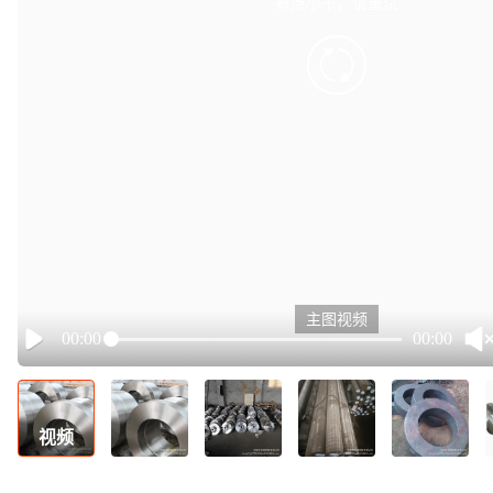
有点小卡，请重试
retry
主图视频
00:00
00:00
Play
视频