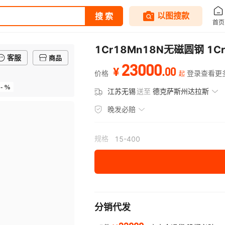
1Cr18Mn18N无磁圆钢 1
客服
商品
23000
.
00
¥
价格
登录查看更
起
- %
江苏无锡
送至
德克萨斯州达拉斯
晚发必赔
规格
15-400
分销代发