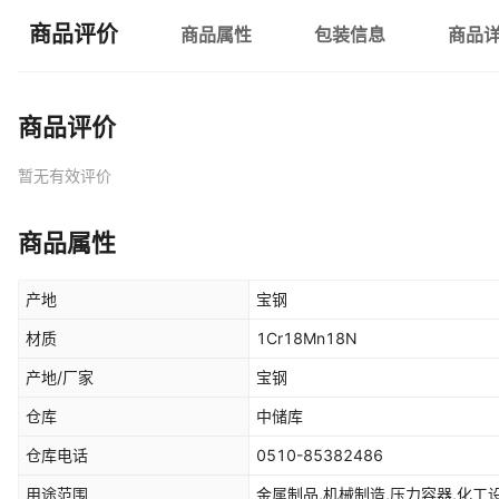
商品评价
商品属性
包装信息
商品
商品评价
暂无有效评价
商品属性
产地
宝钢
材质
1Cr18Mn18N
产地/厂家
宝钢
仓库
中储库
仓库电话
0510-85382486
用途范围
金属制品,机械制造,压力容器,化工