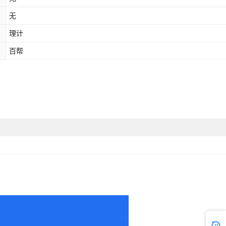
无
理计
百帮