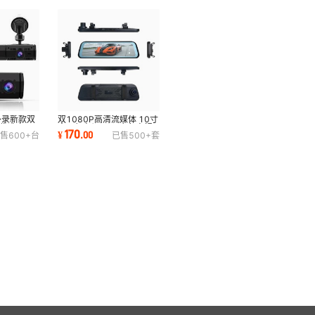
外录新款双
双1080P高清流媒体 10寸
商优选产品
全屏行车记录仪 广角夜视
170
¥
.
00
售
600+
台
已售
500+
套
倒车影像2.5D玻