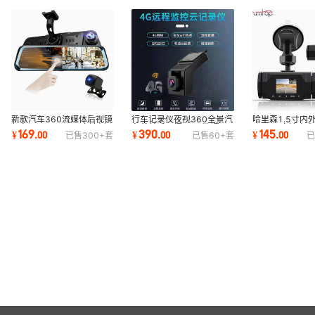
新款汽车360流媒体后视镜
行车记录仪夜视360全景汽
哈里森1.5寸内
行车记录仪car dvr高清倒
车载前后双摄4G云狗通用
1080P高清电
169
390
145
¥
.
00
¥
.
00
¥
.
00
已售
300+
套
已售
60+
套
已
车影像双1080P
通天星平台CMSV7
行车记录仪