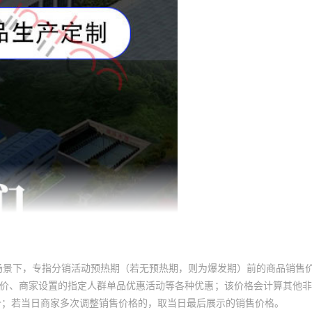
场景下，专指分销活动预热期（若无预热期，则为爆发期）前的商品销售
员价、商家设置的指定人群单品优惠活动等各种优惠；该价格会计算其他
价；若当日商家多次调整销售价格的，取当日最后展示的销售价格。