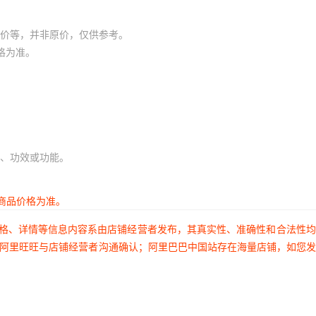
价等，并非原价，仅供参考。
格为准。
、功效或功能。
商品价格为准。
价格、详情等信息内容系由店铺经营者发布，其真实性、准确性和合法性
过阿里旺旺与店铺经营者沟通确认；阿里巴巴中国站存在海量店铺，如您