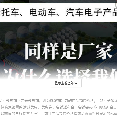
登录查看全部
动）预热期（若无预热期，则为爆发期）前的商品销售价格；（2）分销
计算商家设置的满减优惠、优惠券、店铺返利金、店铺会员折扣以及L会
终以商家的自行设置为准）。前述商品销售价格指商品页面当日展示的标