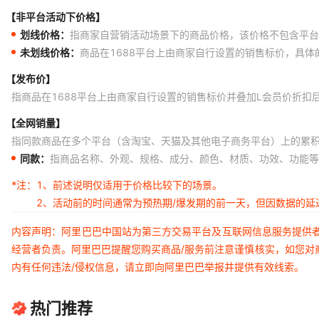
【非平台活动下价格】
划线价格：
指商家自营销活动场景下的商品价格，该价格不包含平台
未划线价格：
商品在1688平台上由商家自行设置的销售标价，具
【发布价】
指商品在1688平台上由商家自行设置的销售标价并叠加L会员价折扣
【全网销量】
指同款商品在多个平台（含淘宝、天猫及其他电子商务平台）上的累
同款：
指商品名称、外观、规格、成分、颜色、材质、功效、功能等
*注：
1、前述说明仅适用于价格比较下的场景。
2、活动前的时间通常为预热期/爆发期的前一天，但因数据的
内容声明：阿里巴巴中国站为第三方交易平台及互联网信息服务提供
经营者负责。阿里巴巴提醒您购买商品/服务前注意谨慎核实，如您对
内有任何违法/侵权信息，请立即向阿里巴巴举报并提供有效线索。
热门推荐