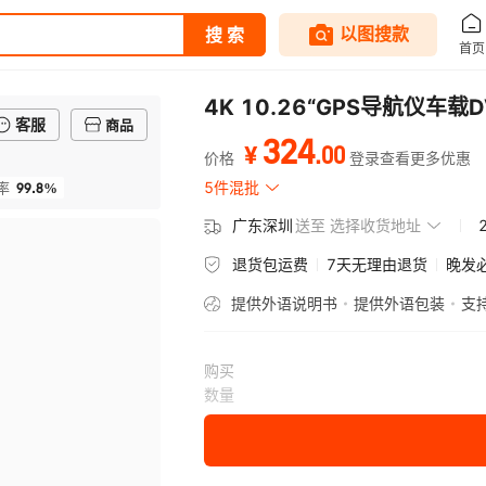
4K 10.26“GPS导航仪车载
客服
商品
324
.
00
¥
价格
登录查看更多优惠
99.8%
5件混批
率
广东深圳
送至
选择收货地址
退货包运费
7天无理由退货
晚发
提供外语说明书
提供外语包装
支
购买
数量