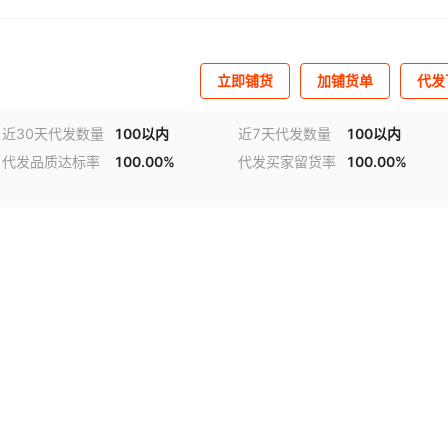
立即铺货
加铺货单
代发
近30天代发数量
100以内
近7天代发数量
100以内
代发品质达标率
100.00%
代发买家留货率
100.00%