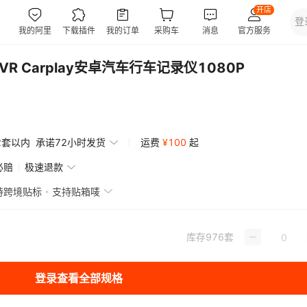
DVR Carplay安卓汽车行车记录仪1080P
2套以内
承诺72小时发货
运费
¥
100
起
必赔
极速退款
持跨境贴标
支持贴箱唛
库存
976
套
登录查看全部规格