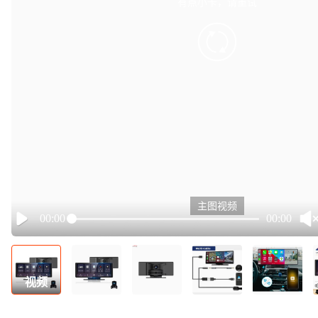
有点小卡，请重试
retry
主图视频
00:00
00:00
Play
视频