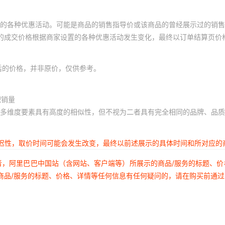
的各种优惠活动。可能是商品的销售指导价或该商品的曾经展示过的销售
体的成交价格根据商家设置的各种优惠活动发生变化，最终以订单结算页价
后的价格，并非原价，仅供参考。
积销量
多维度要素具有高度的相似性，但不视为二者具有完全相同的品牌、品质
延迟性，取价时间可能会发生改变，最终以前述展示的具体时间和所对应的
者，阿里巴巴中国站（含网站、客户端等）所展示的商品/服务的标题、
商品/服务的标题、价格、详情等任何信息有任何疑问的，请在购买前通