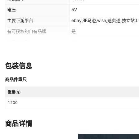
电压
5V
主要下游平台
ebay,亚马逊,wish,速卖通,独立站,L
有可授权的自有品牌
是
主镜头光圈
2.0
型号
T3
屏幕尺寸
12英寸
包装信息
商品件重尺
重量(g)
1200
商品详情