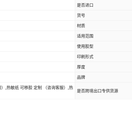
是否进口
货号
材质
适用范围
使用胶型
印刷形式
厚度
品牌
）,热敏纸 可移胶 定制 （咨询客服）,热
是否跨境出口专供货源