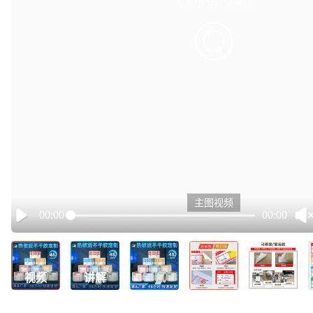
有点小卡，请重试
retry
主图视频
00:00
00:00
Play
视频
讲解