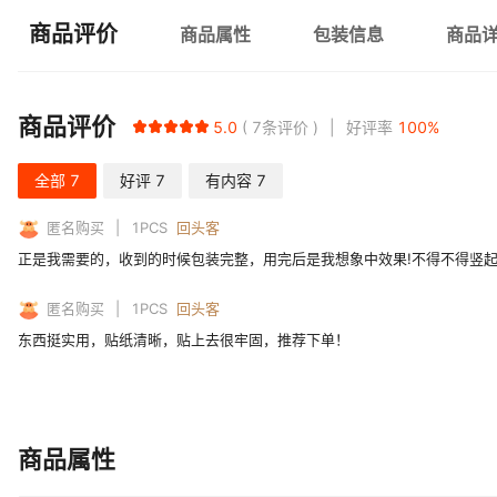
商品评价
商品属性
包装信息
商品
商品评价
5.0
7
条评价
好评率
100
%
全部
7
好评
7
有内容
7
匿名购买
1
PCS
回头客
正是我需要的，收到的时候包装完整，用完后是我想象中效果!不得不得竖
匿名购买
1
PCS
回头客
东西挺实用，贴纸清晰，贴上去很牢固，推荐下单！
商品属性