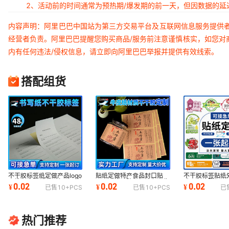
2、活动前的时间通常为预热期/爆发期的前一天，但因数据的
内容声明：阿里巴巴中国站为第三方交易平台及互联网信息服务提供
经营者负责。阿里巴巴提醒您购买商品/服务前注意谨慎核实，如您对
内有任何违法/侵权信息，请立即向阿里巴巴举报并提供有效线索。
搭配组货
不干胶标签纸定做产品logo
贴纸定做特产食品封口贴
不干胶标签贴纸
二维码商标纸印刷条形码书
logo二维码防伪标签各类牛
贴logo一张起
0.02
0.02
0.02
¥
¥
¥
已售
10+
PCS
已售
10+
PCS
已
写纸定制订做
皮纸不干胶定制
做镜面不干胶
热门推荐