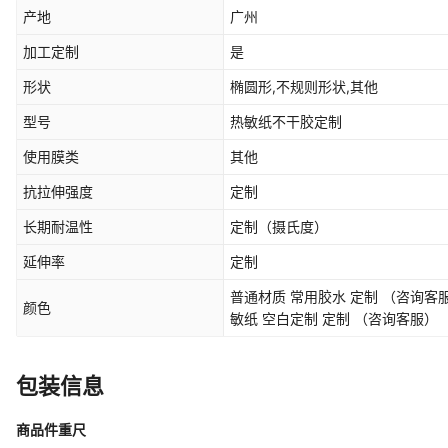
产地
广州
加工定制
是
形状
椭圆形,不规则形状,其他
型号
热敏纸不干胶定制
使用膜类
其他
抗拉伸强度
定制
长期耐温性
定制
（摄氏度）
延伸率
定制
普通材质 常用胶水 定制 （咨询客服
颜色
敏纸 空白定制 定制 （咨询客服）
包装信息
商品件重尺