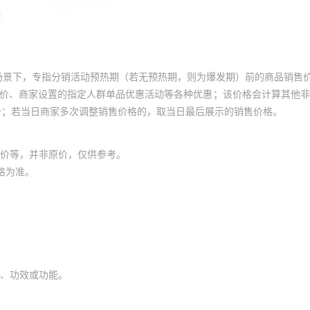
场景下，专指分销活动预热期（若无预热期，则为爆发期）前的商品销售
员价、商家设置的指定人群单品优惠活动等各种优惠；该价格会计算其他
价；若当日商家多次调整销售价格的，取当日最后展示的销售价格。
价等，并非原价，仅供参考。
格为准。
、功效或功能。