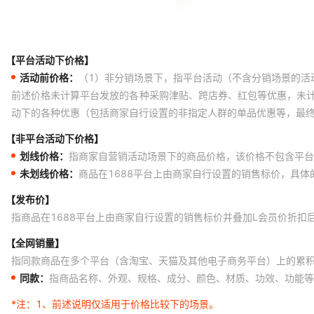
【平台活动下价格】
活动前价格：
（1）非分销场景下，指平台活动（不含分销场景的活
前述价格未计算平台发放的各种采购津贴、跨店券、红包等优惠，未
动下的各种优惠（包括商家自行设置的非指定人群的单品优惠等，最
【非平台活动下价格】
划线价格：
指商家自营销活动场景下的商品价格，该价格不包含平台
未划线价格：
商品在1688平台上由商家自行设置的销售标价，具
【发布价】
指商品在1688平台上由商家自行设置的销售标价并叠加L会员价折扣
【全网销量】
指同款商品在多个平台（含淘宝、天猫及其他电子商务平台）上的累
同款：
指商品名称、外观、规格、成分、颜色、材质、功效、功能等
*注：
1、前述说明仅适用于价格比较下的场景。