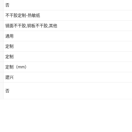
否
不干胶定制-热敏纸
镜面不干胶,铜板不干胶,其他
通用
定制
定制
定制
（mm）
建兴
否