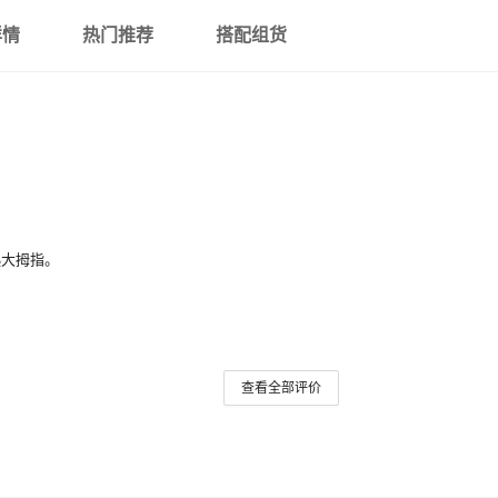
详情
热门推荐
搭配组货
起大拇指。
查看全部评价