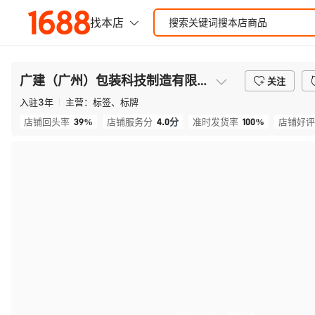
广建（广州）包装科技制造有限公司
关注
入驻
3
年
主营：
标签、标牌
39%
4.0
分
100%
店铺回头率
店铺服务分
准时发货率
店铺好评