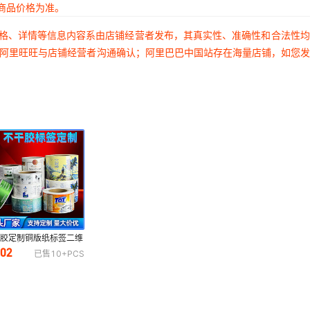
商品价格为准。
价格、详情等信息内容系由店铺经营者发布，其真实性、准确性和合法性
过阿里旺旺与店铺经营者沟通确认；阿里巴巴中国站存在海量店铺，如您
干胶定制铜版纸标签二维
ET贴纸logo定做封口贴
.02
已售
10+
PCS
筒水晶背胶