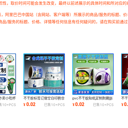
延迟性，取价时间可能会发生改变，最终以前述展示的具体时间和所对应的
者，阿里巴巴中国站（含网站、客户端等）所展示的商品/服务的标题、
商品/服务的标题、价格、详情等任何信息有任何疑问的，请在购买前通
外卖小吃杯
不干胶标签订做空白印刷合
pvc不干胶贴纸定制耐磨损
不
订来图定制定
成纸商标贴纸冷库冷冻胶专
条形码背胶pet防水标签圆
码P
0.02
0.02
0
¥
¥
¥
售
10+
PCS
已售
10+
PCS
已售
10+
PCS
用标签纸定制
形水果甜品订制
卷