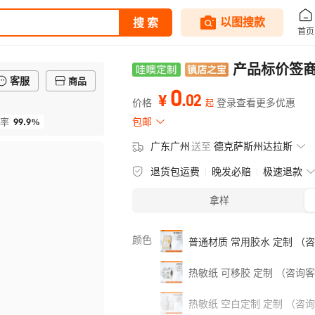
客服
商品
0
.
02
¥
价格
登录查看更多优惠
起
99.9%
包邮
率
广东广州
送至
德克萨斯州达拉斯
退货包运费
晚发必赔
极速退款
拿样
颜色
普通材质 常用胶水 定制 （
热敏纸 可移胶 定制 （咨询
热敏纸 空白定制 定制 （咨