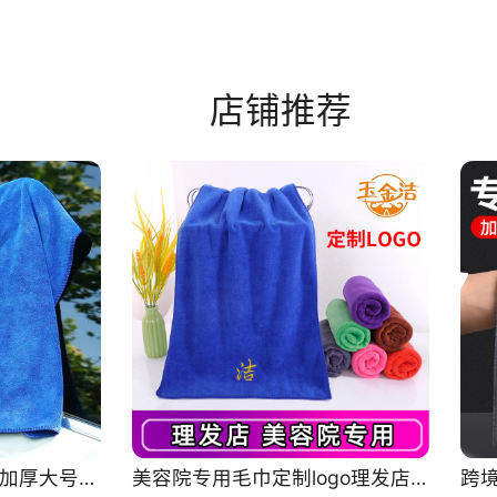
15
15
15
15
15
15
15
15