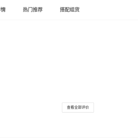
双面加厚40*40cm1200g/㎡
详情
热门推荐
搭配组货
双面加厚40*60cm1200g/㎡
双面加厚60*90cm1200g/㎡
查看全部评价