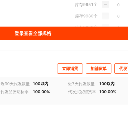
库存
9951
个
库存
9980
个
库存
9999
个
登录查看全部规格
库存
9995
个
库存
9999
个
库存
9978
个
立即铺货
加铺货单
代发
库存
9992
个
近30天代发数量
100以内
近7天代发数量
100以内
库存
9998
个
代发品质达标率
100.00%
代发买家留货率
100.00%
库存
9999
个
库存
9993
个
库存
9992
个