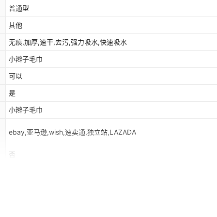
普通型
其他
无痕,加厚,速干,去污,强力吸水,快速吸水
小辫子毛巾
可以
是
小辫子毛巾
ebay,亚马逊,wish,速卖通,独立站,LAZADA
否
户外
否