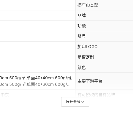
擦车巾类型
品牌
功能
货号
加印LOGO
是否定制
颜色
cm 500g/㎡,单面40*40cm 600g/㎡,
主要下游平台
cm 500g/㎡,单面40*60cm 600g/㎡,
厚40*60cm800g/㎡,双面加厚
,中东
有可授权的自有品牌
0cm1000g/㎡,双面加厚
展开全部
90cm1000g/㎡,双面加厚
适用场景
60cm1200g/㎡,双面加厚
是否量贩装