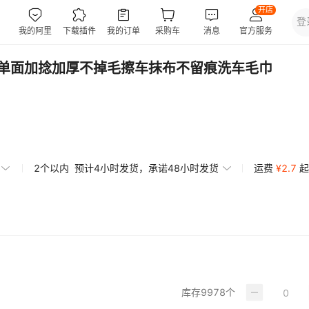
单面加捻加厚不掉毛擦车抹布不留痕洗车毛巾
2个以内
预计4小时发货，承诺48小时发货
运费
¥
2.7
起
库存
9978
个