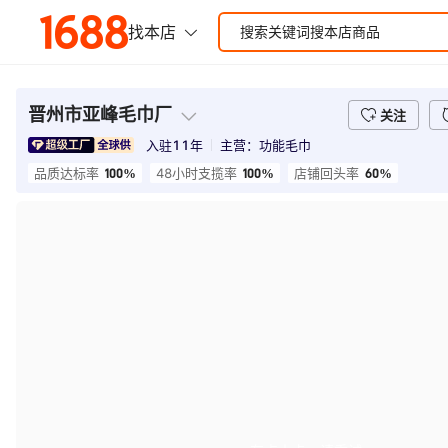
晋州市亚峰毛巾厂
关注
入驻
11
年
主营：
功能毛巾
100%
100%
60%
品质达标率
48小时支揽率
店铺回头率