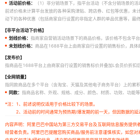
活动前价格：
（1）非分销场景下，指平台活动（不含分销场景的活
前述价格未计算平台发放的各种采购津贴、跨店券、红包等优惠，未
动下的各种优惠（包括商家自行设置的非指定人群的单品优惠等，最
【非平台活动下价格】
划线价格：
指商家自营销活动场景下的商品价格，该价格不包含平台
未划线价格：
商品在1688平台上由商家自行设置的销售标价，具
【发布价】
指商品在1688平台上由商家自行设置的销售标价并叠加L会员价折扣
【全网销量】
指同款商品在多个平台（含淘宝、天猫及其他电子商务平台）上的累
同款：
指商品名称、外观、规格、成分、颜色、材质、功效、功能等
*注：
1、前述说明仅适用于价格比较下的场景。
2、活动前的时间通常为预热期/爆发期的前一天，但因数据的
内容声明：阿里巴巴中国站为第三方交易平台及互联网信息服务提供
经营者负责。阿里巴巴提醒您购买商品/服务前注意谨慎核实，如您对
内有任何违法/侵权信息，请立即向阿里巴巴举报并提供有效线索。