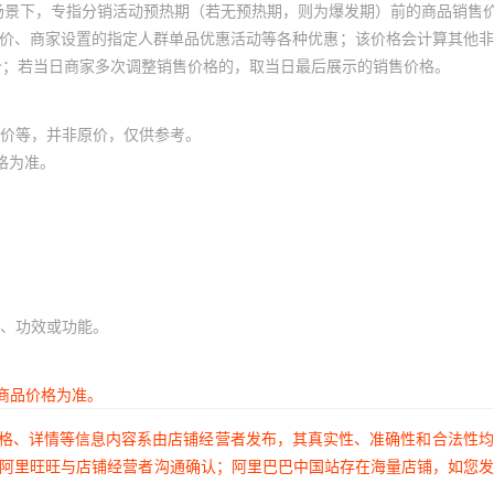
场景下，专指分销活动预热期（若无预热期，则为爆发期）前的商品销售
员价、商家设置的指定人群单品优惠活动等各种优惠；该价格会计算其他
价；若当日商家多次调整销售价格的，取当日最后展示的销售价格。
价等，并非原价，仅供参考。
格为准。
、功效或功能。
商品价格为准。
价格、详情等信息内容系由店铺经营者发布，其真实性、准确性和合法性
过阿里旺旺与店铺经营者沟通确认；阿里巴巴中国站存在海量店铺，如您