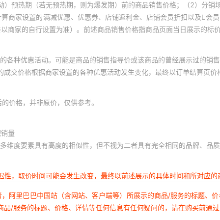
动）预热期（若无预热期，则为爆发期）前的商品销售价格；（2）分销
计算商家设置的满减优惠、优惠券、店铺返利金、店铺会员折扣以及L会
终以商家的自行设置为准）。前述商品销售价格指商品页面当日展示的标
的各种优惠活动。可能是商品的销售指导价或该商品的曾经展示过的销售
体的成交价格根据商家设置的各种优惠活动发生变化，最终以订单结算页价
后的价格，并非原价，仅供参考。
积销量
多维度要素具有高度的相似性，但不视为二者具有完全相同的品牌、品质
延迟性，取价时间可能会发生改变，最终以前述展示的具体时间和所对应的
者，阿里巴巴中国站（含网站、客户端等）所展示的商品/服务的标题、
商品/服务的标题、价格、详情等任何信息有任何疑问的，请在购买前通