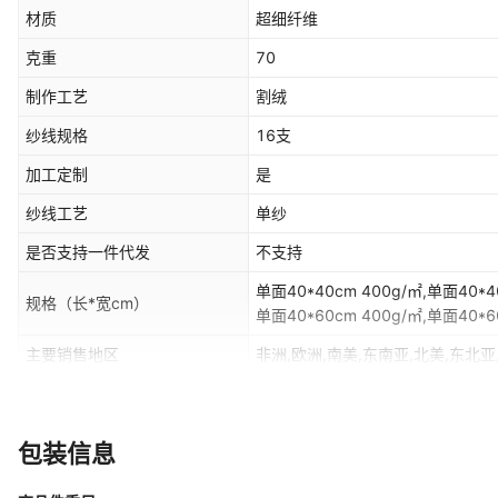
材质
超细纤维
克重
70
制作工艺
割绒
纱线规格
16支
加工定制
是
纱线工艺
单纱
是否支持一件代发
不支持
单面40*40cm 400g/㎡,单面40*40
规格（长*宽cm）
单面40*60cm 400g/㎡,单面40*60
双面加厚40*40cm800g/㎡,双面加
主要销售地区
非洲,欧洲,南美,东南亚,北美,东北亚
60*90cm800g/㎡,双面加厚40*4
40*60cm1000g/㎡,双面加厚60*
是否跨境出口专供货源
是
40*40cm1200g/㎡,双面加厚40*
规格类型
正常规格
60*90cm1200g/㎡
包装信息