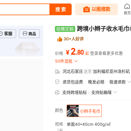
跨境小辫子收水毛巾
客服
商品
30+人好评
2
.
80
¥
价格
登录查看更多优惠
起
50件混批
河北石家庄
送至
加利福尼亚州洛杉矶
退货包运费
晚发必赔
极速退款
支持跨境贴标
支持贴箱唛
颜色
小辫子毛巾
规格
单面40*40cm 400g/㎡
（长