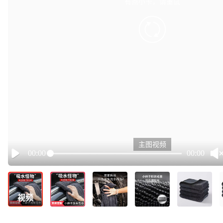
有点小卡，请重试
retry
主图视频
00:00
00:00
Play
视频