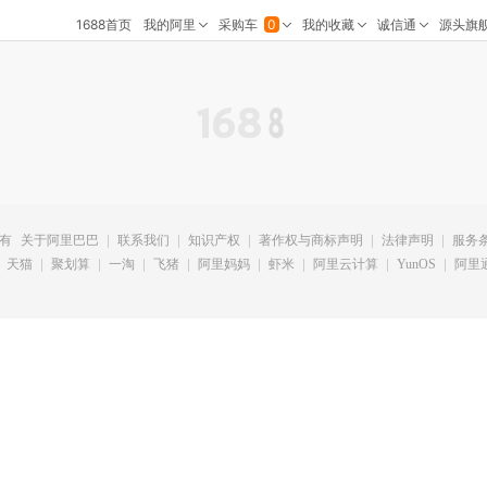
所有
关于阿里巴巴
联系我们
知识产权
著作权与商标声明
法律声明
服务
天猫
聚划算
一淘
飞猪
阿里妈妈
虾米
阿里云计算
YunOS
阿里