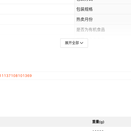
包装规格
热卖月份
是否为有机食品
是否中华老字号
展开全部
11137108101369
重量(g)