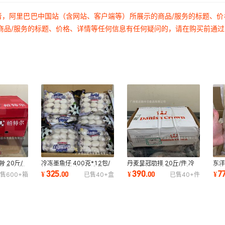
者，阿里巴巴中国站（含网站、客户端等）所展示的商品/服务的标题、
商品/服务的标题、价格、详情等任何信息有任何疑问的，请在购买前通
 20斤/
冷冻墨鱼仔 400克*12包/
丹麦皇冠肋排 20斤/件 冷
东洋
酱骨头 猪
箱 广州批发冷冻精选墨鱼
冻猪肋排 猪排骨 薄身点心
包约
325
390
7
¥
.
00
¥
.
00
¥
售
600+
箱
已售
40+
盒
已售
40+
件
仔
排骨
餐