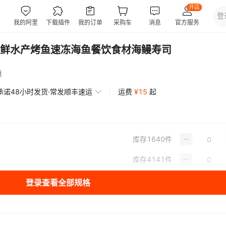
鲜水产烤鱼速冻海鱼餐饮食材海鳗寿司
惠
承诺48小时发货·常发顺丰速运
运费
¥
15
起
库存
1640
件
库存
4141
件
登录查看全部规格