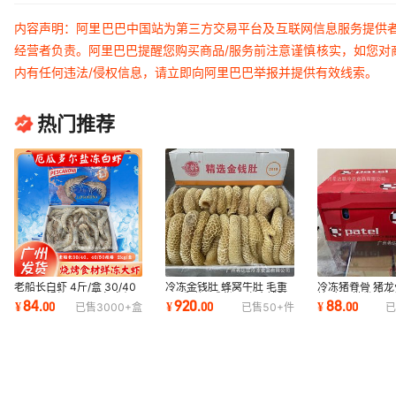
内容声明：阿里巴巴中国站为第三方交易平台及互联网信息服务提供
经营者负责。阿里巴巴提醒您购买商品/服务前注意谨慎核实，如您对
内有任何违法/侵权信息，请立即向阿里巴巴举报并提供有效线索。
热门推荐
老船长白虾 4斤/盒 30/40
冷冻金钱肚 蜂窝牛肚 毛重
冷冻猪脊骨 猪龙骨
40/50规格 厄瓜多尔白虾
40斤/件7成货 国产金钱肚
箱 广州批发冷冻
84
920
88
¥
.
00
¥
.
00
¥
.
00
已售
3000+
盒
已售
50+
件
已
冷冻盐冻白虾
牛杂牛肚
脊骨