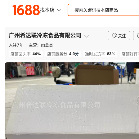
广州希达联冷冻食品有限公司
关注
入驻
7
年
主营：
肉禽类
44%
4.0
分
83%
店铺回头率
店铺服务分
准时发货率
店铺好评