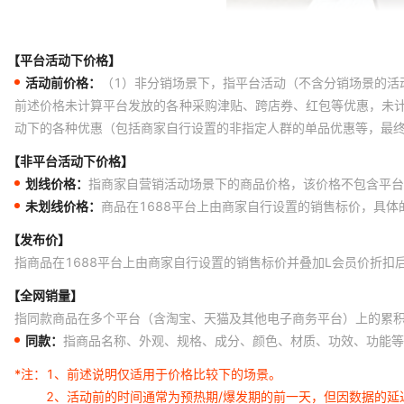
【平台活动下价格】
活动前价格：
（1）非分销场景下，指平台活动（不含分销场景的活
前述价格未计算平台发放的各种采购津贴、跨店券、红包等优惠，未
动下的各种优惠（包括商家自行设置的非指定人群的单品优惠等，最
【非平台活动下价格】
划线价格：
指商家自营销活动场景下的商品价格，该价格不包含平台
未划线价格：
商品在1688平台上由商家自行设置的销售标价，具
【发布价】
指商品在1688平台上由商家自行设置的销售标价并叠加L会员价折扣
【全网销量】
指同款商品在多个平台（含淘宝、天猫及其他电子商务平台）上的累
同款：
指商品名称、外观、规格、成分、颜色、材质、功效、功能等
*注：
1、前述说明仅适用于价格比较下的场景。
2、活动前的时间通常为预热期/爆发期的前一天，但因数据的