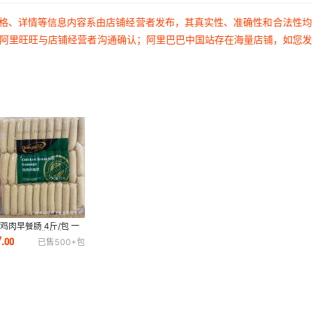
价格、详情等信息内容系由店铺经营者发布，其真实性、准确性和合法性
过阿里旺旺与店铺经营者沟通确认；阿里巴巴中国站存在海量店铺，如您
鸡肉早餐肠 4斤/包 一
64条 广州批发鸡肉早
7
.
00
已售
500+
包
肠