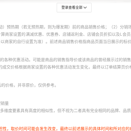
登录查看全部
动）预热期（若无预热期，则为爆发期）前的商品销售价格；（2）分销
计算商家设置的满减优惠、优惠券、店铺返利金、店铺会员折扣以及L会
终以商家的自行设置为准）。前述商品销售价格指商品页面当日展示的标
的各种优惠活动。可能是商品的销售指导价或该商品的曾经展示过的销售
体的成交价格根据商家设置的各种优惠活动发生变化，最终以订单结算页价
后的价格，并非原价，仅供参考。
积销量
多维度要素具有高度的相似性，但不视为二者具有完全相同的品牌、品质
延迟性，取价时间可能会发生改变，最终以前述展示的具体时间和所对应的