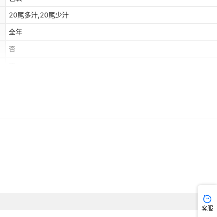
20尾多汁,20尾少汁
全年
否
否
客服