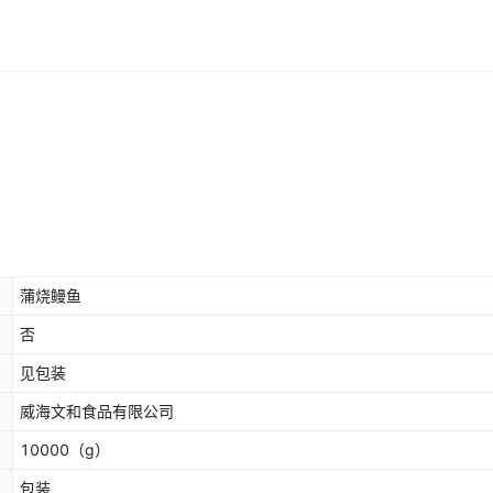
蒲烧鳗鱼
否
见包装
威海文和食品有限公司
10000
（g）
包装