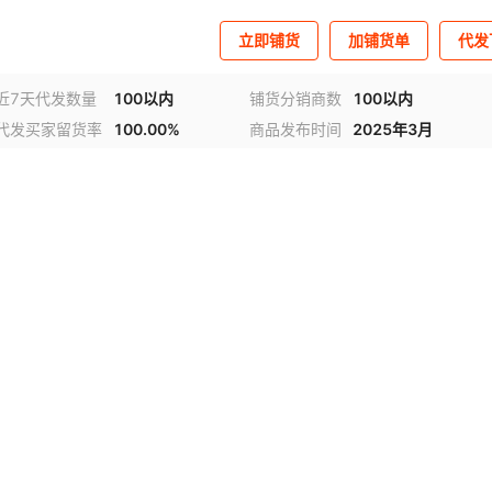
立即铺货
加铺货单
代发
近7天代发数量
100以内
铺货分销商数
100以内
代发买家留货率
100.00%
商品发布时间
2025年3月