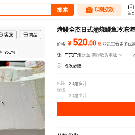
烤鳗全杰日式蒲烧鳗鱼冷冻海
客服
商品
520
.
00
¥
价格
登录查看更多优
起
95.7%
率
广东广州
送至
选择收货地址
晚发必赔
包装
20尾多汁
规格
20尾少汁