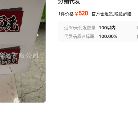
分销代发
520
￥
1件价格
官方仓退货,晚揽必赔
近30天代发数量
100以内
代发品质达标率
100.00%