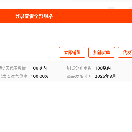
主架
200
¥
850
33
登录查看全部规格
主架
300
¥
1190
48
主架
300
¥
1450
43
立即铺货
加铺货单
代发
主架
300
¥
1700
50
近7天代发数量
100以内
铺货分销商数
100以内
代发买家留货率
100.00%
商品发布时间
2025年3月
主架
400
¥
1690
50
频
1
/
4
主架
400
¥
1950
49
副架
400
¥
2100
50