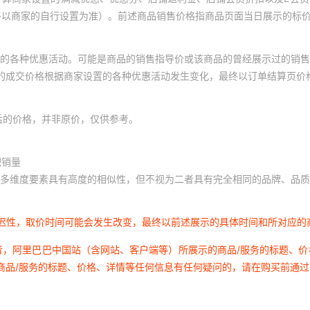
终以商家的自行设置为准）。前述商品销售价格指商品页面当日展示的标
的各种优惠活动。可能是商品的销售指导价或该商品的曾经展示过的销售
体的成交价格根据商家设置的各种优惠活动发生变化，最终以订单结算页价
后的价格，并非原价，仅供参考。
积销量
多维度要素具有高度的相似性，但不视为二者具有完全相同的品牌、品质
延迟性，取价时间可能会发生改变，最终以前述展示的具体时间和所对应的
者，阿里巴巴中国站（含网站、客户端等）所展示的商品/服务的标题、
商品/服务的标题、价格、详情等任何信息有任何疑问的，请在购买前通