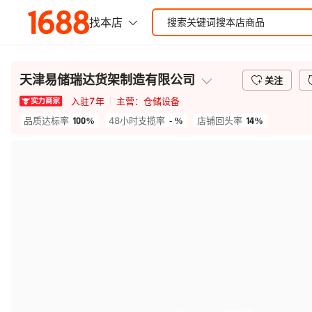
天津易储瑞达货架制造有限公司
关注
入驻
7
年
主营：
仓储设备
100%
- %
14%
品质达标率
48小时支揽率
店铺回头率