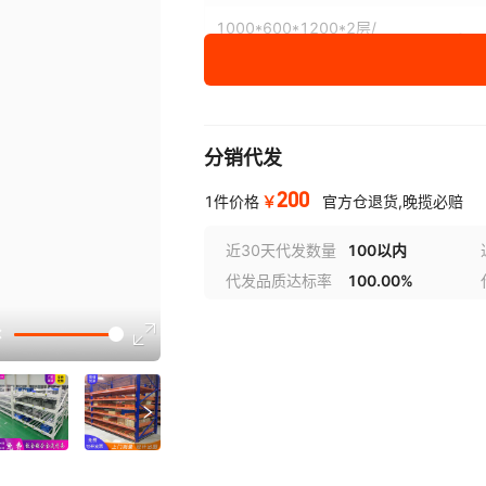
1000*600*1200*2层/
2
单层5支流利条
1500*600*1500*2层/
2
单层6支流利条
分销代发
1500*1000*2000*3
3
层/单层6支流利条
200
￥
1件价格
官方仓退货,晚揽必赔
1500*1000*2000*4
4
层/单层6支流利条
近30天代发数量
100以内
代发品质达标率
100.00%
2000*1000*2000*3
3
层/单层8支流利条
选型视
2000*1000*2000*4
4
层/单层8支流利条
2000*1200*2000*4
4
层/单层8支流利条