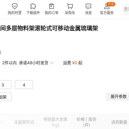
间多层物料架滚轮式可移动金属琉璃架
惠
2件以内
承诺48小时发货
运费
¥
0
起
3
4
展开参数
副架
单层最大承重
价格 | 库存
)
主副架形式
进货数量
(kg)
(件)