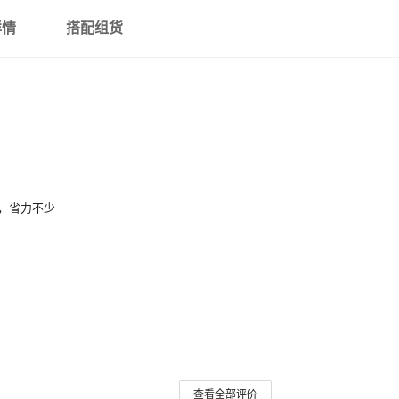
按需订做
4
详情
搭配组货
，省力不少
查看全部评价