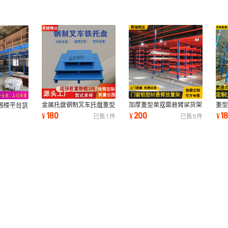
金属托盘钢制叉车托盘重型
加厚重型单双面悬臂梁货架
重
阁楼平台货
工业货架物流栈板防潮垫板
五金长棒料门窗板材布匹工
架
构阁楼重型
180
200
1
¥
¥
¥
已售
1
件
已售
5
件
冷库承重铁托
业存放铁架子
式