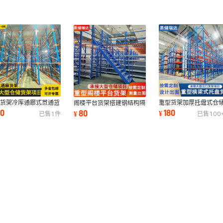
型货架冷库通廊式贯通货
重型货架加厚托盘式仓
阁楼平台货架搭建钢结构隔
叉车托盘高位立体库横梁
重多层高位横梁式货架
二层平台车间办公室4S店
80
180
80
¥
¥
已售
1
件
已售
100
加厚货架
跨境物流仓库
仓库库房隔断