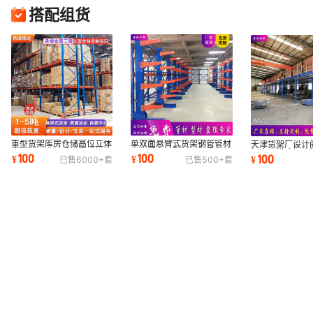
搭配组货
重型货架库房仓储高位立体
单双面悬臂式货架钢管管材
天津货架厂设计
库阁楼平台承重横梁式托盘
长物门窗铝型材托臂梁存放
架仓库搭建钢结
100
100
100
¥
¥
¥
已售
6000+
套
已售
500+
套
叉车贯通货架
架重型货架
加厚3吨仓储