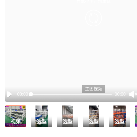
有点小卡，请重试
retry
主图视频
00:00
00:00
Play
视频
选型
选型
选型
选型