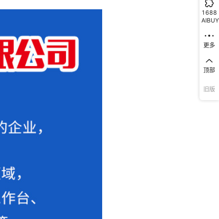
1688
AIBUY
更多
顶部
旧版