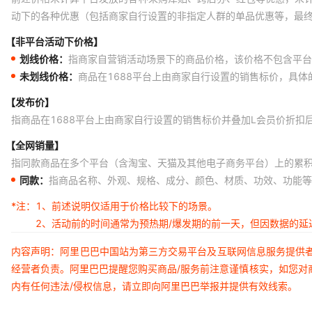
动下的各种优惠（包括商家自行设置的非指定人群的单品优惠等，最
【非平台活动下价格】
划线价格：
指商家自营销活动场景下的商品价格，该价格不包含平台
未划线价格：
商品在1688平台上由商家自行设置的销售标价，具
【发布价】
指商品在1688平台上由商家自行设置的销售标价并叠加L会员价折扣
【全网销量】
指同款商品在多个平台（含淘宝、天猫及其他电子商务平台）上的累
同款：
指商品名称、外观、规格、成分、颜色、材质、功效、功能等
*注：
1、前述说明仅适用于价格比较下的场景。
2、活动前的时间通常为预热期/爆发期的前一天，但因数据的
内容声明：阿里巴巴中国站为第三方交易平台及互联网信息服务提供
经营者负责。阿里巴巴提醒您购买商品/服务前注意谨慎核实，如您对
内有任何违法/侵权信息，请立即向阿里巴巴举报并提供有效线索。