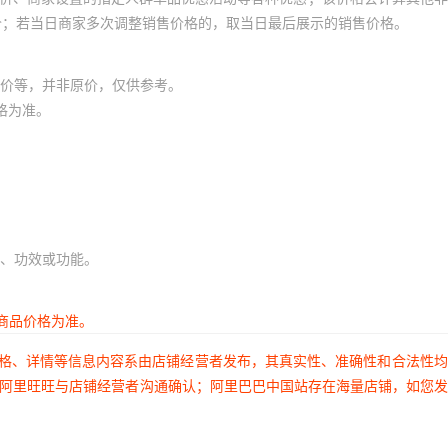
价；若当日商家多次调整销售价格的，取当日最后展示的销售价格。
价等，并非原价，仅供参考。
格为准。
、功效或功能。
商品价格为准。
价格、详情等信息内容系由店铺经营者发布，其真实性、准确性和合法性
过阿里旺旺与店铺经营者沟通确认；阿里巴巴中国站存在海量店铺，如您