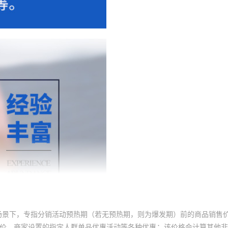
场景下，专指分销活动预热期（若无预热期，则为爆发期）前的商品销售
员价、商家设置的指定人群单品优惠活动等各种优惠；该价格会计算其他