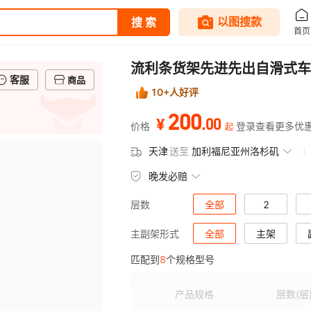
流利条货架先进先出自滑式车
客服
商品
10+人好评
200
.
00
¥
价格
登录查看更多优
起
天津
送至
加利福尼亚州洛杉矶
晚发必赔
全部
2
层数
全部
主架
主副架形式
匹配到
8
个规格型号
产品规格
层数
(层