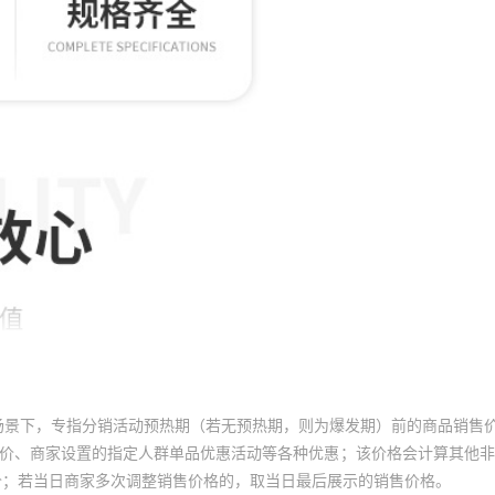
场景下，专指分销活动预热期（若无预热期，则为爆发期）前的商品销售
员价、商家设置的指定人群单品优惠活动等各种优惠；该价格会计算其他
价；若当日商家多次调整销售价格的，取当日最后展示的销售价格。