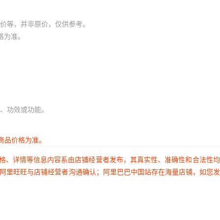
价等，并非原价，仅供参考。
格为准。
、功效或功能。
商品价格为准。
价格、详情等信息内容系由店铺经营者发布，其真实性、准确性和合法性
过阿里旺旺与店铺经营者沟通确认；阿里巴巴中国站存在海量店铺，如您