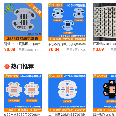
双灯3535可串可并16mm
φ16MMCREE3030/3535/5050LED
厂家供应 XPE 
科锐Cree铝基板XPE科瑞
铝基板 单颗手电筒专用铝
12MM T6 50
0.08
0.04
0.09
¥
¥
¥
已售
2000+
PCS
已售
4万+
PCS
已
XPG现货供应
基板 PCB电
铝基板现货现发
热门推荐
四色板超导铝板
φ20MM5050/7070三色
工厂现货20MM3570灯珠