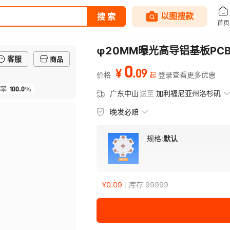
φ20MM曝光高导铝基板PC
客服
商品
0
.
09
¥
价格
登录查看更多优惠
起
100.0%
率
广东中山
送至
加利福尼亚州洛杉矶
晚发必赔
规格:
默认
¥
0.09
库存 99999