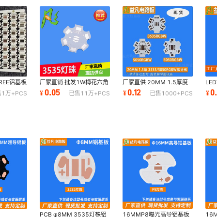
CREE铝基板
厂家直销 批发1W梅花六角
厂家直供 20MM 1.5厚度
LE
50灯珠LED
3535 LED铝基板 pcb电路
3535/5050RGBW全彩灯
花形
0.05
0.12
0
¥
¥
¥
售
1万+
PCS
已售
11万+
PCS
已售
1000+
PCS
板 CREE-XPE
珠 高导 曝光 铝基板
基板
PCB φ8MM 3535灯株铝
16MMP8曝光高导铝基板
16