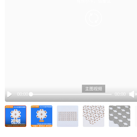
有点小卡，请重试
retry
主图视频
00:00
00:00
Play
视频