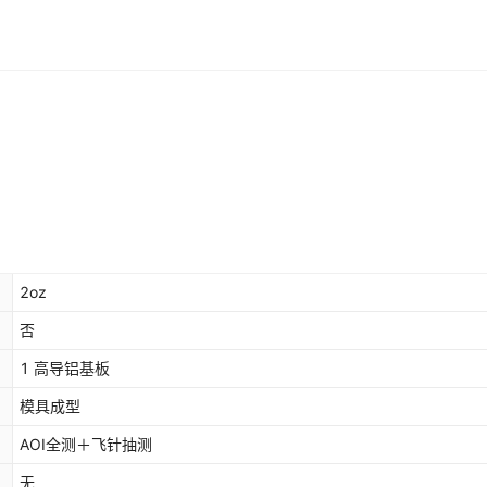
2oz
否
1 高导铝基板
模具成型
AOI全测＋飞针抽测
无