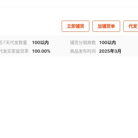
立即铺货
加铺货单
代发
近7天代发数量
100以内
铺货分销商数
100以内
代发买家留货率
100.00%
商品发布时间
2025年3月