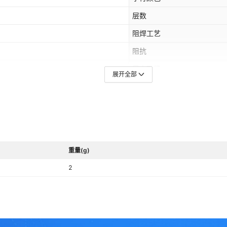
层数
阻焊工艺
阻抗
最小孔径
展开全部
重量(g)
2