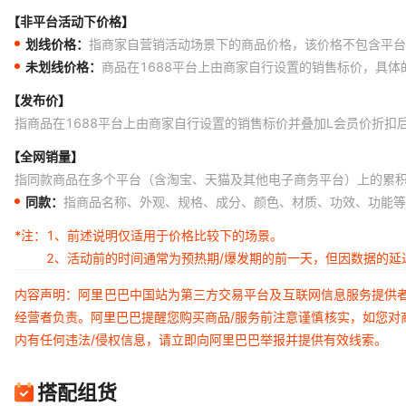
【非平台活动下价格】
划线价格：
指商家自营销活动场景下的商品价格，该价格不包含平台
未划线价格：
商品在1688平台上由商家自行设置的销售标价，具
【发布价】
指商品在1688平台上由商家自行设置的销售标价并叠加L会员价折扣
【全网销量】
指同款商品在多个平台（含淘宝、天猫及其他电子商务平台）上的累
同款：
指商品名称、外观、规格、成分、颜色、材质、功效、功能等
*注：
1、前述说明仅适用于价格比较下的场景。
2、活动前的时间通常为预热期/爆发期的前一天，但因数据的
内容声明：阿里巴巴中国站为第三方交易平台及互联网信息服务提供
经营者负责。阿里巴巴提醒您购买商品/服务前注意谨慎核实，如您对
内有任何违法/侵权信息，请立即向阿里巴巴举报并提供有效线索。
搭配组货