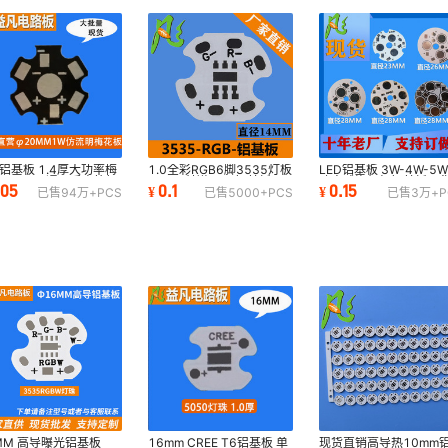
D铝基板 1.4厚大功率梅
1.0全彩RGB6脚3535灯板
LED铝基板 3W-4W-5
1-3-5w通用手电筒铝
14mm科锐Cree铝基板
功率球泡灯杯铝基板现
.05
0.1
0.15
¥
¥
已售
94万+
PCS
已售
5000+
PCS
已售
3万+
P
 100连板PCB
XPE科瑞XPG现货供应
应 优惠热销中
MM 高导曝光铝基板
16mm CREE T6铝基板 单
现货直销高导热10mm