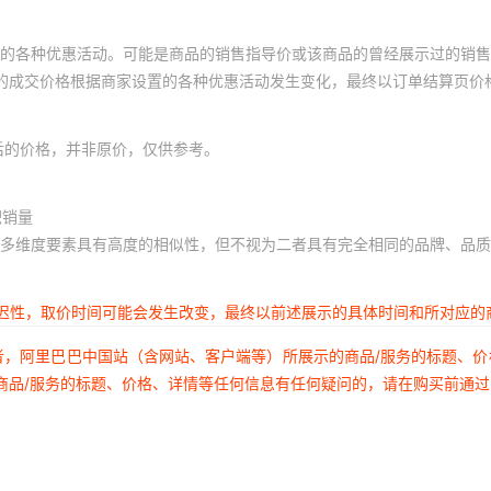
的各种优惠活动。可能是商品的销售指导价或该商品的曾经展示过的销售
体的成交价格根据商家设置的各种优惠活动发生变化，最终以订单结算页价
后的价格，并非原价，仅供参考。
积销量
多维度要素具有高度的相似性，但不视为二者具有完全相同的品牌、品质
延迟性，取价时间可能会发生改变，最终以前述展示的具体时间和所对应的
者，阿里巴巴中国站（含网站、客户端等）所展示的商品/服务的标题、
商品/服务的标题、价格、详情等任何信息有任何疑问的，请在购买前通