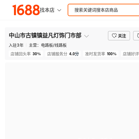
中山市古镇镇益凡灯饰门市部
关注
入驻
3
年
主营：
电路板/线路板
30%
4.0
分
100%
店铺回头率
店铺服务分
准时发货率
店铺好评