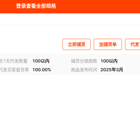
登录查看全部规格
1100*1300
60
300
¥
5500
26
立即铺货
加铺货单
代发
近7天代发数量
100以内
铺货分销商数
100以内
代发买家留货率
100.00%
商品发布时间
2025年3月
视频