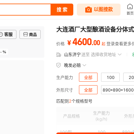
大连酒厂大型酿酒设备分体式
客服
商品
4600
.
00
¥
价格
登录查看更多
起
- %
山东济宁
送至
选择收货地址
晚发必赔
全部
100
20
生产能力
全部
890*890*1600
外形尺寸
匹配到
2
个规格型号
生产能力
产品规格
外形
(kg/h)
100型
100
890*