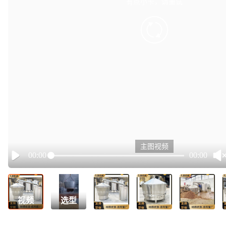
有点小卡，请重试
retry
主图视频
00:00
00:00
Play
视频
选型