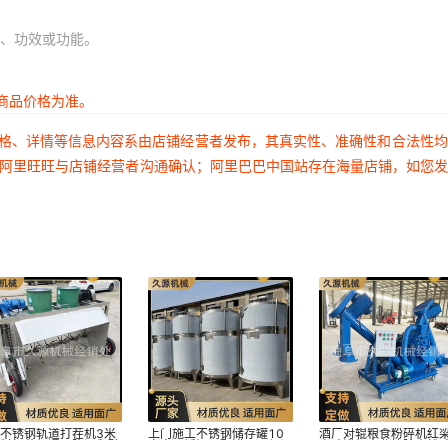
、功效或功能。
商品价格为准。
价格、详情等信息内容系由店铺经营者发布，其真实性、准确性和合法性
过阿里旺旺与店铺经营者沟通确认；阿里巴巴中国站存在海量店铺，如您
不锈钢轨道打茬机3米
上门施工不锈钢储存罐10
酒厂对辊粮食粉碎机红
拌料打茬机通风降温翻醅
立方不锈钢调配罐双层保温
米磕瓣机大曲块除尘粉