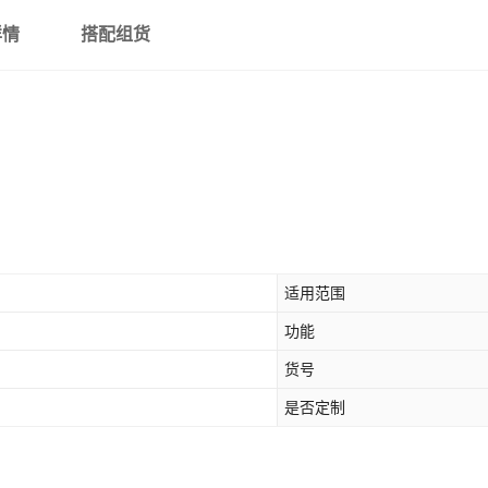
详情
搭配组货
适用范围
功能
货号
是否定制