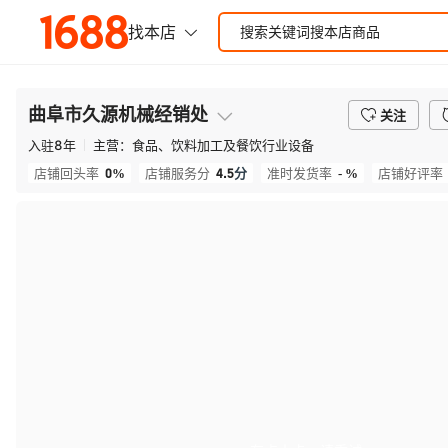
曲阜市久源机械经销处
关注
入驻
8
年
主营：
食品、饮料加工及餐饮行业设备
0%
4.5
分
- %
店铺回头率
店铺服务分
准时发货率
店铺好评率