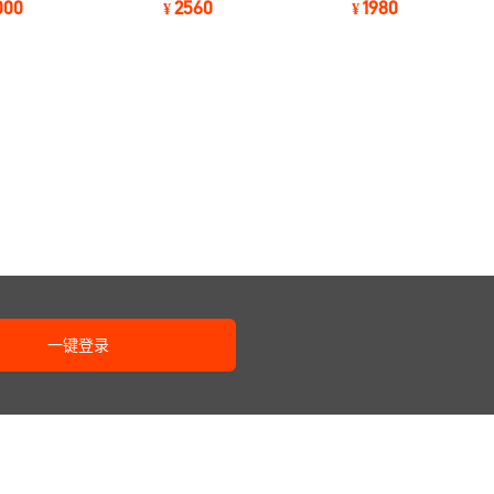
000
2560
1980
¥
¥
发酵桶
一键登录