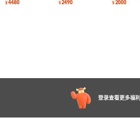
4480
2490
2000
¥
¥
¥
设备
配罐
度可调
登录查看更多福利