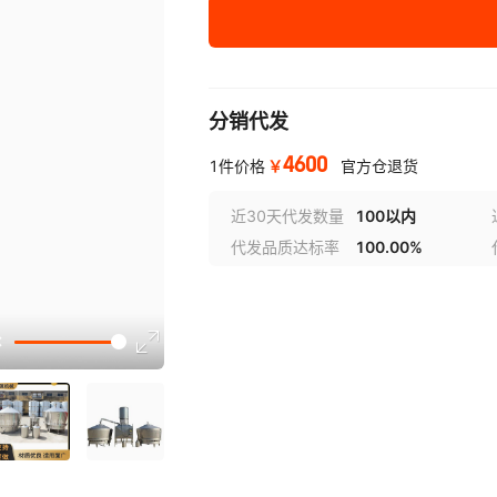
200型
200
1100*
分销代发
4600
￥
1件价格
官方仓退货
近30天代发数量
100以内
代发品质达标率
100.00%
选型