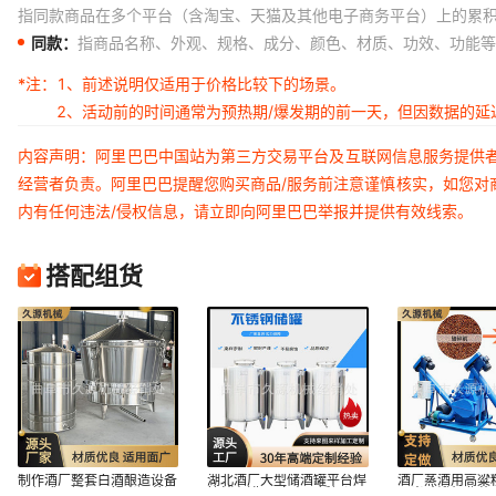
指同款商品在多个平台（含淘宝、天猫及其他电子商务平台）上的累
同款：
指商品名称、外观、规格、成分、颜色、材质、功效、功能等
*注：
1、前述说明仅适用于价格比较下的场景。
2、活动前的时间通常为预热期/爆发期的前一天，但因数据的
内容声明：阿里巴巴中国站为第三方交易平台及互联网信息服务提供
经营者负责。阿里巴巴提醒您购买商品/服务前注意谨慎核实，如您对
内有任何违法/侵权信息，请立即向阿里巴巴举报并提供有效线索。
搭配组货
制作酒厂整套白酒酿造设备
湖北酒厂大型储酒罐平台焊
酒厂蒸酒用高粱
分体式不锈钢吊锅米酒蒸酒
接储存罐10立方不锈钢调
玉米磕瓣机曲药