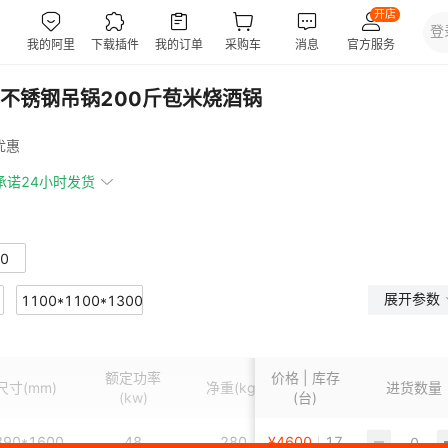
不锈钢吊锅200斤苞米烧酒锅
优惠
承诺24小时发货
0
展开参数
1100*1100*1300
额定功率
价格 | 库存
尺寸
(mm)
净重
(kg)
进货数量
(kw)
(台)
890*1600
48
280
¥
4600
17