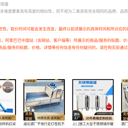
积销量
多维度要素具有高度的相似性，但不视为二者具有完全相同的品牌、品质
延迟性，取价时间可能会发生改变，最终以前述展示的具体时间和所对应的
者，阿里巴巴中国站（含网站、客户端等）所展示的商品/服务的标题、
商品/服务的标题、价格、详情等任何信息有任何疑问的，请在购买前通
粉碎机红梁
湖北酒厂平地行走打茬机不
上门施工大型不锈钢储存罐
酒厂
磨粉机 细
锈钢轨道打茬机大米饭蒸煮
双猪血鸭血冷藏罐2吨气动
宽