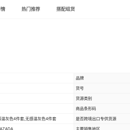
详情
热门推荐
搭配组货
品牌
货号
货源类别
商品条形码
感温灰色4件套,无感温灰色4件套
是否跨境出口专供货源
AZADA
主要销售地区