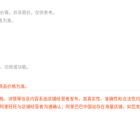
价等，并非原价，仅供参考。
格为准。
、功效或功能。
商品价格为准。
价格、详情等信息内容系由店铺经营者发布，其真实性、准确性和合法性
过阿里旺旺与店铺经营者沟通确认；阿里巴巴中国站存在海量店铺，如您