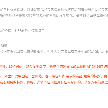
的各种优惠活动。可能是商品的销售指导价或该商品的曾经展示过的销售
体的成交价格根据商家设置的各种优惠活动发生变化，最终以订单结算页价
后的价格，并非原价，仅供参考。
积销量
多维度要素具有高度的相似性，但不视为二者具有完全相同的品牌、品质
延迟性，取价时间可能会发生改变，最终以前述展示的具体时间和所对应的
者，阿里巴巴中国站（含网站、客户端等）所展示的商品/服务的标题、
商品/服务的标题、价格、详情等任何信息有任何疑问的，请在购买前通