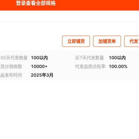
登录查看全部规格
立即铺货
加铺货单
代发
30天代发数量
100以内
近7天代发数量
100以内
铺货分销商数
10000+
代发品质达标率
100.00%
商品发布时间
2025年3月
视频