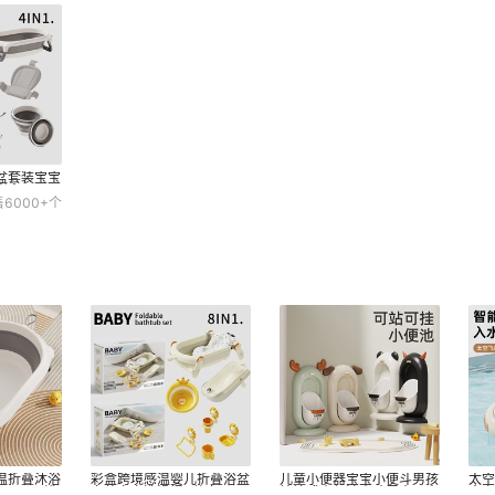
盆套装宝宝
盒Baby
售
6000+
个
温折叠沐浴
彩盒跨境感温婴儿折叠浴盆
儿童小便器宝宝小便斗男孩
太
P+TPE浴
套装宝宝洗澡桶7件套Baby
挂墙式小便池小孩尿壶男童
童