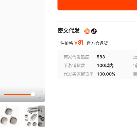
密文代发
81
￥
1件价格
官方仓退货
商家代发热度
583
近
下游铺货数
100以内
代发买家留货率
100.00%
讲解
参数