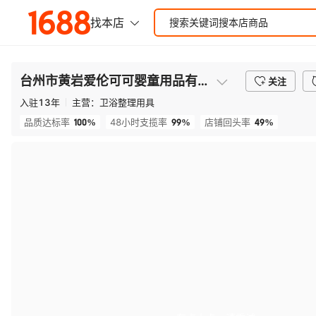
台州市黄岩爱伦可可婴童用品有限公司
关注
入驻
13
年
主营：
卫浴整理用具
100%
99%
49%
品质达标率
48小时支揽率
店铺回头率