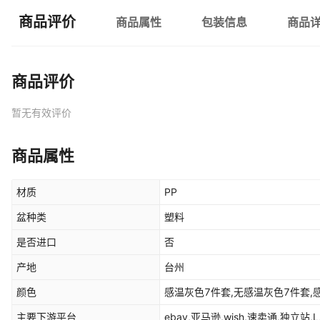
商品评价
商品属性
包装信息
商品
商品评价
暂无有效评价
商品属性
材质
PP
盆种类
塑料
是否进口
否
产地
台州
颜色
感温灰色7件套,无感温灰色7件套,
主要下游平台
ebay,亚马逊,wish,速卖通,独立站,L