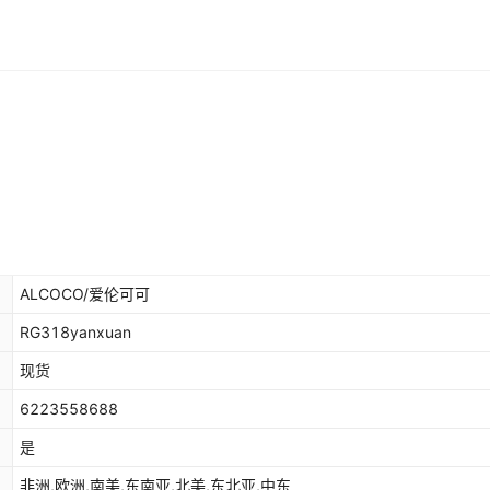
ALCOCO/爱伦可可
RG318yanxuan
现货
6223558688
是
非洲,欧洲,南美,东南亚,北美,东北亚,中东