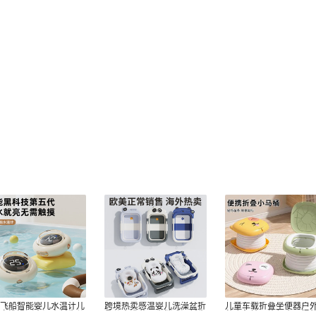
空飞船智能婴儿水温计儿
跨境热卖感温婴儿洗澡盆折
儿童车载折叠坐便器户
宝宝洗澡测水温表新生儿
叠儿童浴盆可坐躺感温新生
营应急神器旅行小马桶