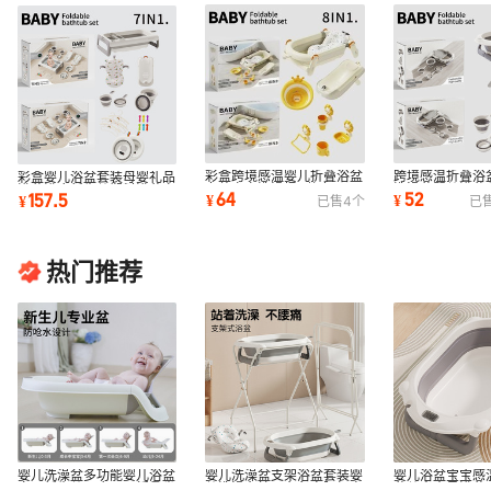
彩盒跨境感温婴儿折叠浴盆
跨境感温折叠浴
彩盒婴儿浴盆套装母婴礼品
套装宝宝洗澡桶7件套Baby
洗澡盆婴儿浴盆彩
浴盆浴床新生儿塑料浴盆宝
64
52
157.5
¥
¥
¥
已售
4
个
已
bathtub 7set
bathtub 4set
宝洗澡盆套装
热门推荐
婴儿洗澡盆多功能婴儿浴盆
婴儿洗澡盆支架浴盆套装婴
婴儿浴盆宝宝感
家用新生儿四合一可折叠坐
儿洗澡台护理台免弯腰加高
盆儿童大号浴盆P