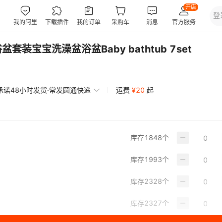
装宝宝洗澡盆浴盆Baby bathtub 7set
承诺48小时发货·常发圆通快递
运费
¥
20
起
库存
1848
个
库存
1993
个
库存
2328
个
库存
2327
个