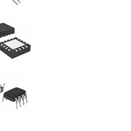
R
0.5% 1/4W 080
SNCSNCNF-
 181
03/01-7205/HSD
SMD 102欧姆 1% 3/4W 181
M39003/01-7205/TR
RES SMD 1.02K欧姆 1% 3/4W 181
M39003/01-7205H
RI0CYVAR-W1049-
S
RES SMD 6.49K欧姆
CPS19-NC00A10-
7176H
¥
4.79
959376
GM89
4W 181
03/01-7206/HSD
SMD 102K欧姆 1% 3/4W 181
M39003/01-7206/TR
RES SMD 105欧姆 1% 3/4W 181
M39003/01-7206H
0.5% 1/4W 080
SNCSNCNF-
RI0CYVAR-W1050-
4W 181
03/01-7207/98
SMD 10.5K欧姆 1% 3/4W 181
M39003/01-7207/HSD
RES SMD 105K欧姆 1% 3/4W 181
M39003/01-7207/TR
S
RES SMD 64.9K欧姆
CPS19-NC00A10-
74FCT162
-7177
¥
4.79
959376
0.5% 1/4W 080
SNCSNCNF-
CT
W 181
03/01-7208
SMD 1.07K欧姆 1% 3/4W 181
M39003/01-7208/99
RES SMD 10.7K欧姆 1% 3/4W 181
M39003/01-7208/HSD
RI0CYVAR-W1051-
S
01-
RES SMD 649K欧姆
CPS19-NC00A10-
74FCT162
¥
4.79
959376
4W 181
03/01-7208A/99
SMD 10欧姆 1% 3/4W 181
M39003/01-7208C/99
RES SMD 10.2欧姆 1% 3/4W 181
M39003/01-7208H
SD
0.5% 1/4W 080
SNCSNCNF-
AC
RI0CYVAR-W1052-
W 181
03/01-7209/98
SMD 10.7欧姆 1% 3/4W 181
M39003/01-7209/HSD
RES SMD 110欧姆 1% 3/4W 181
M39003/01-7209/TR
S
01-
RES SMD 665欧姆
CPS19-NC00A10-
¥
4.79
959376
CY74FCT2
R
0.5% 1/4W 080
SNCSNCNF-
RI0CYVAR-W1053-
W 181
03/01-7210
SMD 11K欧姆 1% 3/4W 181
M39003/01-7210/HSD
RES SMD 110K欧姆 1% 3/4W 181
M39003/01-7210/TR
S
RES SMD 6.65K欧姆
CPS19-NC00A10-
7177H
¥
4.79
959376
CY74FCT5
0.5% 1/4W 080
SNCSNCNF-
W 181
03/01-7211
SMD 1.13K欧姆 1% 3/4W 181
M39003/01-7211/HSD
RES SMD 11.3K欧姆 1% 3/4W 181
M39003/01-7211/TR
RI0CYVAR-W1054-
S
RES SMD 66.5K欧姆
CPS19-NC00A10-
CY74FCT2
4W 181
03/01-7212
SMD 115欧姆 1% 3/4W 181
M39003/01-7212/HSD
RES SMD 1.15K欧姆 1% 3/4W 181
M39003/01-7212/TR
-7178
¥
4.79
959376
0.5% 1/4W 080
SNCSNCNF-
C
RI0CYVAR-W1055-
4W 181
03/01-7213
SMD 115K欧姆 1% 3/4W 181
M39003/01-7213/99
RES SMD 118欧姆 1% 3/4W 181
M39003/01-7213/HSD
S
01-
RES SMD 665K欧姆
CPS19-NC00A10-
¥
4.79
959376
CY74FCT2
SD
0.5% 1/4W 080
SNCSNCNF-
4W 181
03/01-7213A/99
SMD 11.8K欧姆 1% 3/4W 181
M39003/01-7213C/99
RES SMD 118K欧姆 1% 3/4W 181
M39003/01-7213H