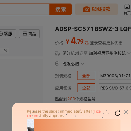
客服
商品
4
.
79
¥
价格
登录查看更多优惠
起
- %
浙江杭州
送至
加利福尼亚州洛杉矶
晚发必赔
全部
M39003/01-71
封装规格
M39003/01-7172
全部
RES SMD 57.6
M390
应用领域
匹配到
200
个规格型号
M39003/01-7173
RES SMD 5.9K欧姆 0.5% 1
M390
RES 
M39003/01-7174
RES SMD 604欧姆 0.5% 1/
M390
RES 
产品规格
封装规
M39003/01-7175
RES SMD 604K欧姆 0.5% 1
M390
RES 
2220J1K00101KCT
M39003/01