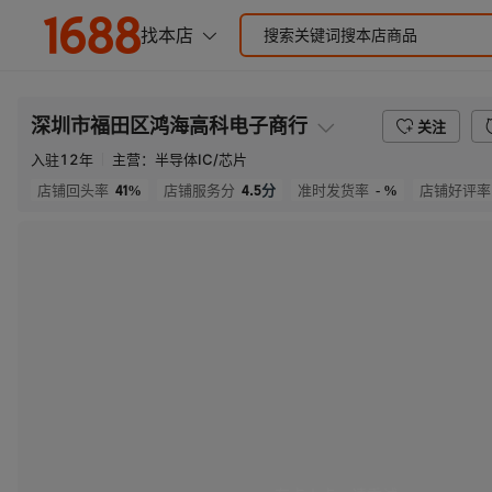
深圳市福田区鸿海高科电子商行
关注
入驻
12
年
主营：
半导体IC/芯片
41%
4.5
分
- %
店铺回头率
店铺服务分
准时发货率
店铺好评率