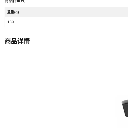
商品件重尺
重量(g)
130
商品详情