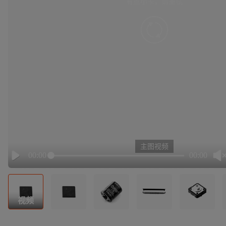
有点小卡，请重试
retry
主图视频
00:00
00:00
Play
视频