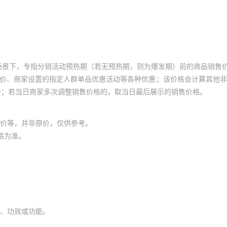
RI0CYVAR-W1056-
S
01-
RES SMD 680欧姆
CPS19-NC00A10-
CY74FCT2
 181
03/01-7214/98
SMD 11.3欧姆 1% 3/4W 181
M39003/01-7214/HSD
RES SMD 11.5欧姆 1% 3/4W 181
M39003/01-7214/TR
¥
4.79
959376
R
0.5% 1/4W 080
SNCSNCNF-
CT
RI0CYVAR-W1057-
W 181
03/01-7215
SMD 120欧姆 1% 3/4W 181
M39003/01-7215/HSD
RES SMD 1.2K欧姆 1% 3/4W 181
M39003/01-7215/TR
S
RES SMD 6.8K欧姆
CPS19-NC00A10-
CY74FCT2
7178H
¥
4.79
959376
0.5% 1/4W 080
SNCSNCNF-
O
W 181
SMD 120K欧姆 1% 3/4W 181
RES SMD 121欧姆 1% 3/4W 181
RI0CYVAR-W1058-
场景下，专指分销活动预热期（若无预热期，则为爆发期）前的商品销售
S
RES SMD 68K欧姆
CPS19-NC00A10-
CY74FCT1
员价、商家设置的指定人群单品优惠活动等各种优惠；该价格会计算其他
-7179
¥
4.79
959376
4W 181
SMD 12.1K欧姆 1% 3/4W 181
RES SMD 121K欧姆 1% 3/4W 181
0.5% 1/4W 080
SNCSNCNF-
PV
价；若当日商家多次调整销售价格的，取当日最后展示的销售价格。
RI0CYVAR-W1059-
W 181
SMD 1.24K欧姆 1% 3/4W 181
RES SMD 12.4K欧姆 1% 3/4W 181
S
01-
RES SMD 680K欧姆
CPS19-NC00A10-
CY74FCT1
¥
4.79
959376
SD
0.5% 1/4W 080
SNCSNCNF-
TPV
价等，并非原价，仅供参考。
4W 181
SMD 127欧姆 1% 3/4W 181
RES SMD 1.27K欧姆 1% 3/4W 181
RI0CYVAR-W1060-
格为准。
S
01-
RES SMD 681欧姆
CPS19-NC00A10-
CY74FCT1
¥
4.79
959376
4W 181
SMD 127K欧姆 1% 3/4W 181
RES SMD 12欧姆 1% 3/4W 181
R
0.5% 1/4W 080
SNCSNCNF-
TPA
RI0CYVAR-W1061-
W 181
SMD 12.4欧姆 1% 3/4W 181
RES SMD 12.7欧姆 1% 3/4W 181
S
RES SMD 6.81K欧姆
CPS19-NC00A10-
CY74FCT1
7179H
¥
4.79
959376
0.5% 1/4W 080
SNCSNCNF-
TPV
W 181
SMD 1.3K欧姆 1% 3/4W 181
RES SMD 13K欧姆 1% 3/4W 181
RI0CYVAR-W1062-
S
RES SMD 68.1K欧姆
CPS19-NC00A10-
-7180
¥
4.79
959376
SN74HCS
4W 181
SMD 133欧姆 1% 3/4W 181
RES SMD 1.33K欧姆 1% 3/4W 181
0.5% 1/4W 080
SNCSNCNF-
、功效或功能。
RI0CYVAR-W1063-