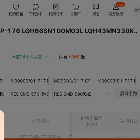
ADSP-SC571BSWZ-3 LQFP-176 LQH66SN100M03L LQH43MN330K03L LQH4
承诺24小时发货
运费
¥
300
起
71
M39003/01-7171/HSD
M39003/01-7171/TR
M39003/01-7171H
展开参数
K欧姆 0.5% 1/4W 080
03/01-7172/HSD
RES SMD 576K欧姆 0.5% 1/4W 080
M39003/01-7172/TR
RES SMD 590欧姆 0.5% 1/4W 080
M39003/01-7172H
/4W 080
03/01-7173/HSD
SMD 59K欧姆 0.5% 1/4W 080
M39003/01-7173/TR
RES SMD 590K欧姆 0.5% 1/4W 080
M39003/01-7173H
价格 | 库存
4W 080
03/01-7174/HSD
SMD 6.04K欧姆 0.5% 1/4W 080
M39003/01-7174/TR
RES SMD 60.4K欧姆 0.5% 1/4W 080
M39003/01-7174H
格
应用领域
包装方式
进货数量
安装
(PCS)
/4W 080
03/01-7175/HSD
SMD 619欧姆 0.5% 1/4W 080
M39003/01-7175/TR
RES SMD 6.19K欧姆 0.5% 1/4W 080
M39003/01-7175H
RES SMD 57.6K欧姆
CPS19-NC00A10-
-7171
¥
4.79
959376
CD74FCT