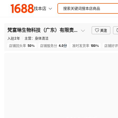
梵富琳生物科技（广东）有限责任公司
关注
入驻
2
年
主营：
身体清洁
50%
4.0
分
100%
店铺回头率
店铺服务分
准时发货率
店铺好评