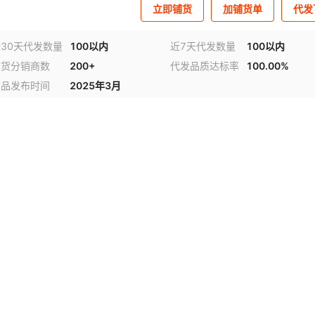
立即铺货
加铺货单
代发
30天代发数量
100以内
近7天代发数量
100以内
铺货分销商数
200+
代发品质达标率
100.00%
商品发布时间
2025年3月