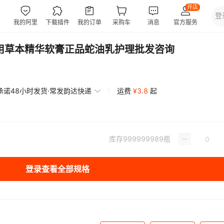
外用草本精华软膏正品蛇油乳护理批发咨询
承诺48小时发货·常发韵达快递
运费
¥
3.8
起
库存
999999989
瓶
登录查看全部规格