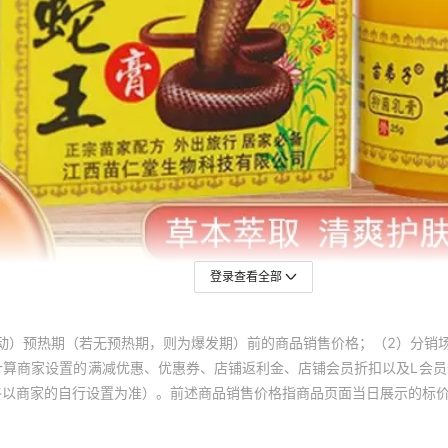
登录查看全部
动）预热期（若无预热期，则为爆发期）前的商品销售价格；（2）分销
计算商家设置的满减优惠、优惠券、店铺返利金、店铺会员折扣以及L会
终以商家的自行设置为准）。前述商品销售价格指商品页面当日展示的标