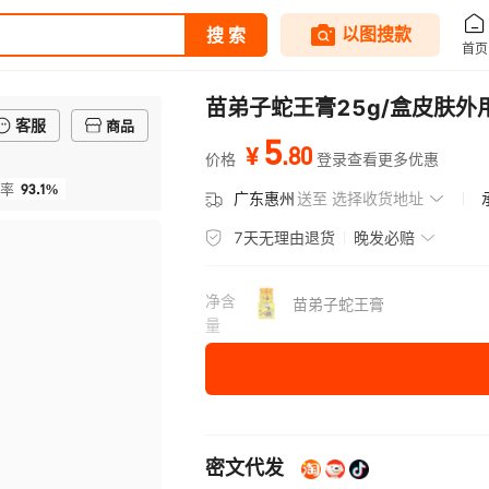
苗弟子蛇王膏25g/盒皮肤
客服
商品
5
.
80
¥
价格
登录查看更多优惠
93.1%
率
广东惠州
送至
选择收货地址
7天无理由退货
晚发必赔
净含
苗弟子蛇王膏
量
密文代发