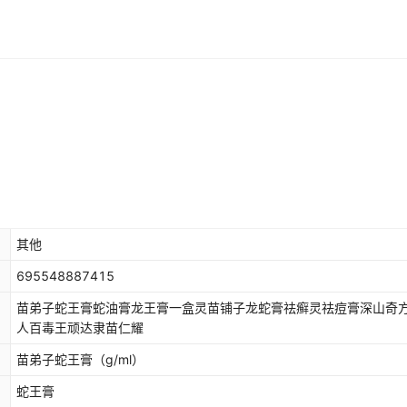
其他
695548887415
苗弟子蛇王膏蛇油膏龙王膏一盒灵苗铺子龙蛇膏祛癣灵祛痘膏深山奇
人百毒王顽达隶苗仁耀
苗弟子蛇王膏
（g/ml）
蛇王膏