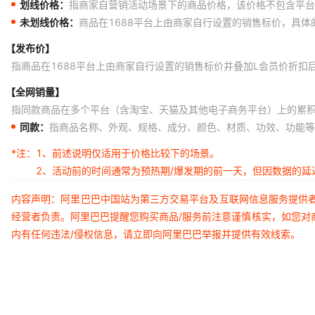
划线价格：
指商家自营销活动场景下的商品价格，该价格不包含平台
未划线价格：
商品在1688平台上由商家自行设置的销售标价，具
【发布价】
指商品在1688平台上由商家自行设置的销售标价并叠加L会员价折扣
【全网销量】
指同款商品在多个平台（含淘宝、天猫及其他电子商务平台）上的累
同款：
指商品名称、外观、规格、成分、颜色、材质、功效、功能等
*注：
1、前述说明仅适用于价格比较下的场景。
2、活动前的时间通常为预热期/爆发期的前一天，但因数据的
内容声明：阿里巴巴中国站为第三方交易平台及互联网信息服务提供
经营者负责。阿里巴巴提醒您购买商品/服务前注意谨慎核实，如您对
内有任何违法/侵权信息，请立即向阿里巴巴举报并提供有效线索。