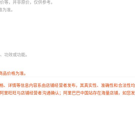
价等，并非原价，仅供参考。
格为准。
、功效或功能。
商品价格为准。
价格、详情等信息内容系由店铺经营者发布，其真实性、准确性和合法性
过阿里旺旺与店铺经营者沟通确认；阿里巴巴中国站存在海量店铺，如您