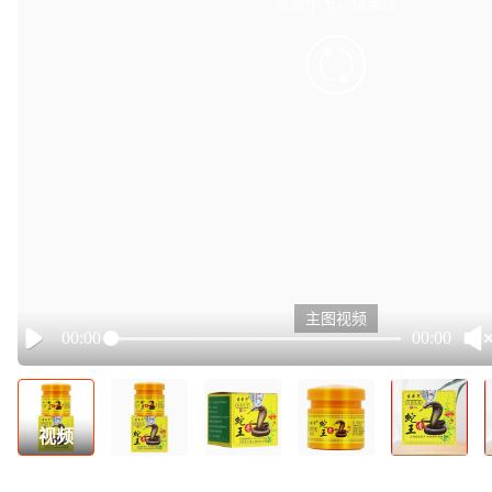
有点小卡，请重试
retry
主图视频
00:00
00:00
Play
视频