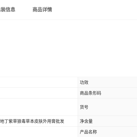
包装信息
商品详情
功效
商品条形码
货号
花地丁紫草狼毒草本皮肤外用膏批发
净含量
产品名称