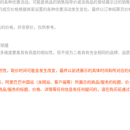
的各种优惠活动。可能是商品的销售指导价或该商品的曾经展示过的销售
体的成交价格根据商家设置的各种优惠活动发生变化，最终以订单结算页价
后的价格，并非原价，仅供参考。
积销量
多维度要素具有高度的相似性，但不视为二者具有完全相同的品牌、品质
延迟性，取价时间可能会发生改变，最终以前述展示的具体时间和所对应的
者，阿里巴巴中国站（含网站、客户端等）所展示的商品/服务的标题、
商品/服务的标题、价格、详情等任何信息有任何疑问的，请在购买前通