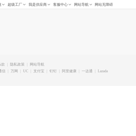
条款
隐私政策
网站导航
通信
万网
UC
支付宝
钉钉
阿里健康
一达通
Lazada