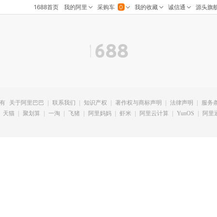
所有
关于阿里巴巴
联系我们
知识产权
著作权与商标声明
法律声明
服务
天猫
聚划算
一淘
飞猪
阿里妈妈
虾米
阿里云计算
YunOS
阿里