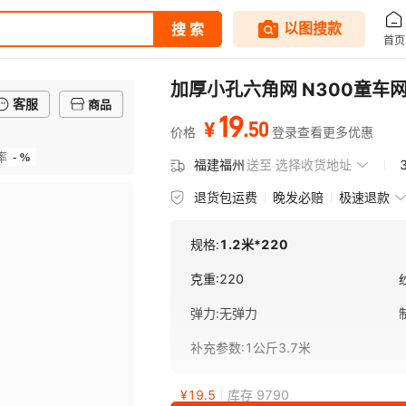
加厚小孔六角网 N300童车
客服
商品
19
.
50
¥
价格
登录查看更多优惠
- %
率
福建福州
送至
选择收货地址
退货包运费
晚发必赔
极速退款
规格:
1.2米*220
克重
:
220
弹力
:
无弹力
补充参数
:
1公斤3.7米
¥
19.5
库存 9790