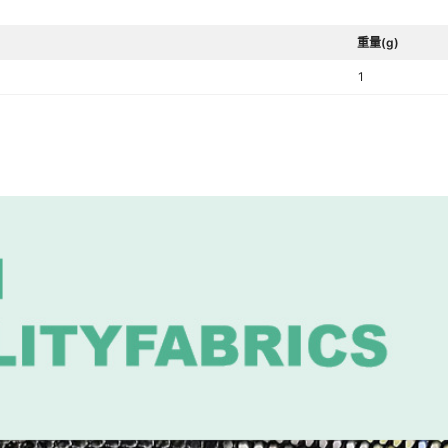
重量(g)
1