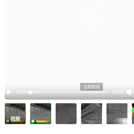
有点小卡，请重试
retry
主图视频
00:00
00:00
Play
视频