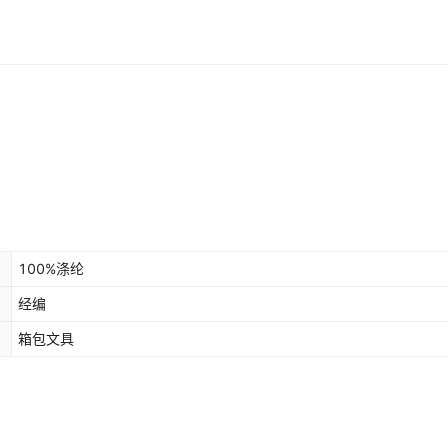
100%涤纶
经编
箱包文具