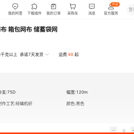
网布 箱包网布 储蓄袋网
3千克以上
承诺7天发货
运费
¥
8
起
纱支
:
75D
幅宽
:
120m
制作工艺
:
经编机织
颜色
:
黑色