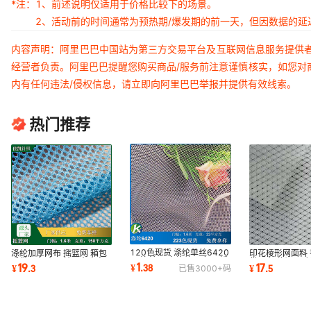
*注：
1、前述说明仅适用于价格比较下的场景。
2、活动前的时间通常为预热期/爆发期的前一天，但因数据的
内容声明：阿里巴巴中国站为第三方交易平台及互联网信息服务提供
经营者负责。阿里巴巴提醒您购买商品/服务前注意谨慎核实，如您对
内有任何违法/侵权信息，请立即向阿里巴巴举报并提供有效线索。
热门推荐
120色现货 涤纶单丝6420
涤纶加厚网布 摇篮网 箱包
印花棱形网面料
网 涤韩网 亮片软纱底网 绣
手袋网布 办公椅用布童车
袋网布 休闲运动
1
19
17
¥
.
38
¥
.
3
¥
.
5
已售
3000+
码
花网布
网布 反光衣网
台会展装饰布