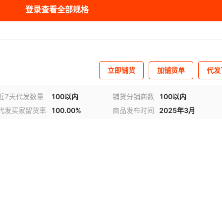
登录查看全部规格
立即铺货
加铺货单
代发
近7天代发数量
100以内
铺货分销商数
100以内
代发买家留货率
100.00%
商品发布时间
2025年3月