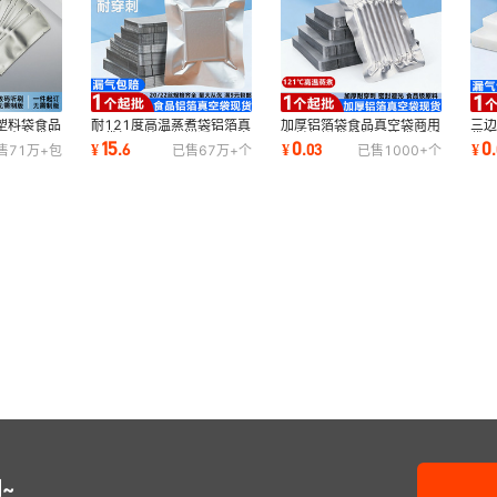
塑料袋食品
耐121度高温蒸煮袋铝箔真
加厚铝箔袋食品真空袋商用
三
果真空袋铝
空袋加厚熟食保鲜透明真空
密封保鲜袋塑料压缩袋锡纸
袋
15
0
0
¥
.
6
¥
.
03
¥
.
售
71万+
包
已售
67万+
个
已售
1000+
个
包装袋子批发
面膜复合袋子
袋
~