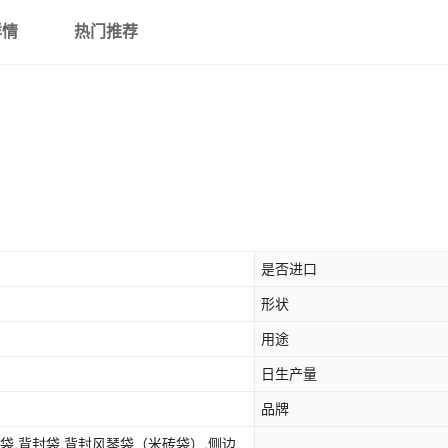
详情
热门推荐
是否进口
形状
用途
日生产量
品牌
袋,背封袋,背封风琴袋（米砖袋）,侧边