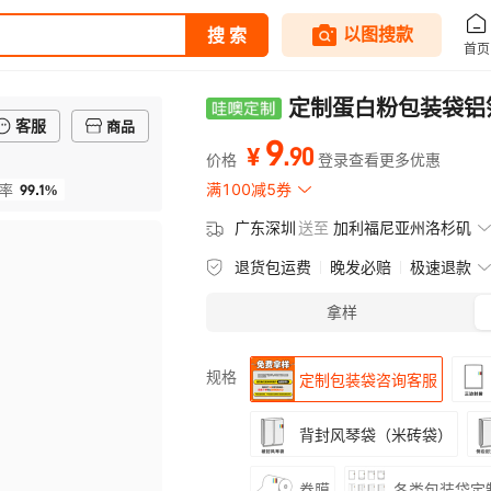
定制蛋白粉包装袋铝
客服
商品
9
.
90
¥
价格
登录查看更多优惠
99.1%
满100减5券
率
广东深圳
送至
加利福尼亚州洛杉矶
退货包运费
晚发必赔
极速退款
拿样
规格
定制包装袋咨询客服
背封风琴袋（米砖袋）
卷膜
各类包装袋定