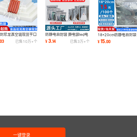
边封尼龙真空袋现货平口
防静电自封袋 静电袋led电
18*20cm防静电自封袋
食品真空包装塑封袋复合
子元器屏蔽袋包装袋硬盘密
3.5寸硬盘包装袋 LED
3
15
03
¥
.
14
¥
.
00
已售
10万+
个
已售
3万+
个
保鲜袋密封
封袋自封口
主板密封袋屏蔽袋
一键登录