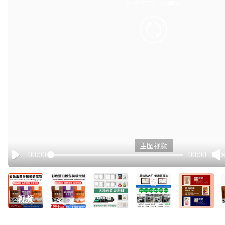
有点小卡，请重试
retry
主图视频
00:00
00:00
Play
视频