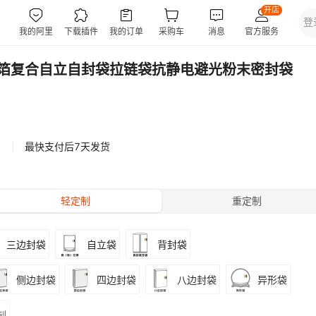
箔复合自立自封袋拉链袋抗静电避光粉末密封袋
最快支付后7天发货
轻定制
重定制
三边封袋
自立袋
背封袋
侧边封袋
四边封袋
八边封袋
异形袋
制