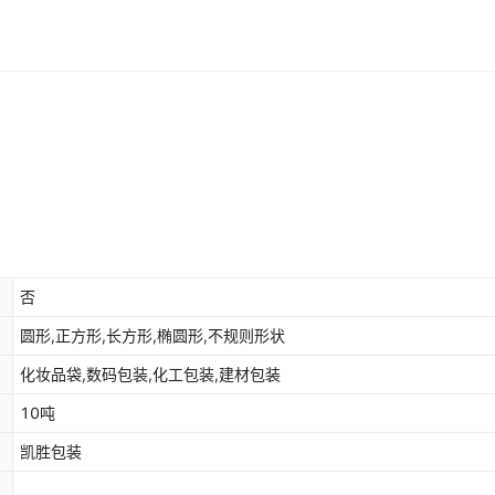
否
圆形,正方形,长方形,椭圆形,不规则形状
化妆品袋,数码包装,化工包装,建材包装
10吨
凯胜包装