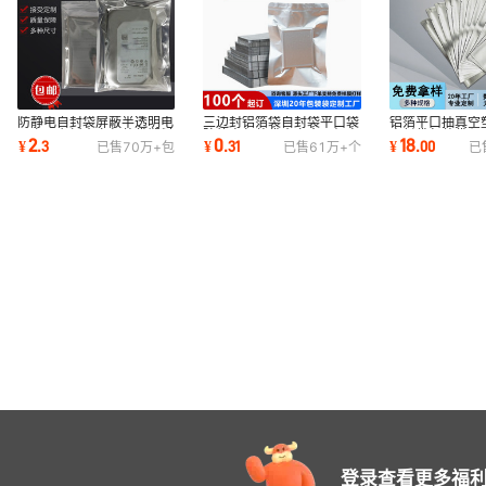
防静电自封袋屏蔽半透明电
三边封铝箔袋自封袋平口袋
铝箔平口抽真空
子产品主板真空包装袋塑料
防静电包装袋真空食品级密
自封袋包装袋坚
2
0
18
¥
.
3
¥
.
31
¥
.
00
已售
70万+
包
已售
61万+
个
已
袋密封
封袋塑料包装
膜密封自封口
登录查看更多福利