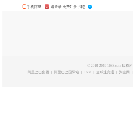
© 2010-2019 1688.com 版权
阿里巴巴集团
阿里巴巴国际站
1688
全球速卖通
淘宝网