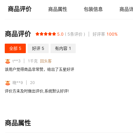
商品评价
商品属性
包装信息
商品
商品评价
5.0
5
条评价
好评率
100
%
全部
5
好评
5
有内容
1
t**3
1
千克
回头客
该用户觉得商品非常赞，给出了五星好评
晓**9
20
评价方未及时做出评价,系统默认好评!
商品属性