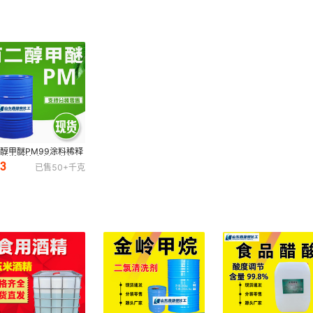
醇甲醚PM99涂料稀释
溶剂燃料抗冻剂工业级工
.3
已售
50+
千克
清洗剂清洁