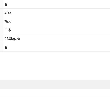
否
403
桶装
三木
230kg/桶
否