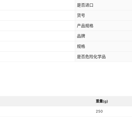
是否进口
货号
产品规格
品牌
规格
是否危险化学品
重量(g)
250