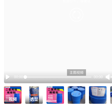
有点小卡，请重试
retry
主图视频
00:00
00:00
Play
视频
选型