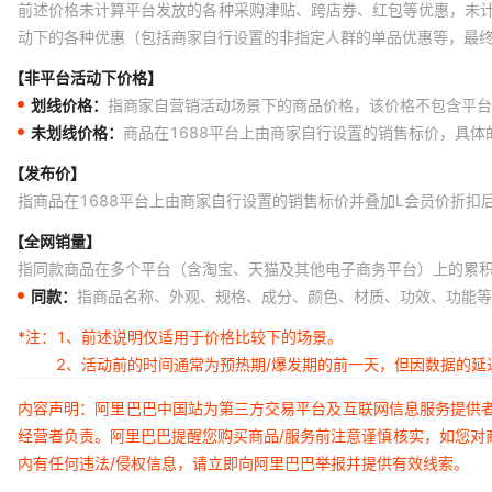
前述价格未计算平台发放的各种采购津贴、跨店券、红包等优惠，未
动下的各种优惠（包括商家自行设置的非指定人群的单品优惠等，最
【非平台活动下价格】
划线价格：
指商家自营销活动场景下的商品价格，该价格不包含平台
未划线价格：
商品在1688平台上由商家自行设置的销售标价，具
【发布价】
指商品在1688平台上由商家自行设置的销售标价并叠加L会员价折扣
【全网销量】
指同款商品在多个平台（含淘宝、天猫及其他电子商务平台）上的累
同款：
指商品名称、外观、规格、成分、颜色、材质、功效、功能等
*注：
1、前述说明仅适用于价格比较下的场景。
2、活动前的时间通常为预热期/爆发期的前一天，但因数据的
内容声明：阿里巴巴中国站为第三方交易平台及互联网信息服务提供
经营者负责。阿里巴巴提醒您购买商品/服务前注意谨慎核实，如您对
内有任何违法/侵权信息，请立即向阿里巴巴举报并提供有效线索。