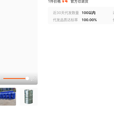
4
￥
1件价格
官方仓退货
近30天代发数量
100以内
代发品质达标率
100.00%
选型