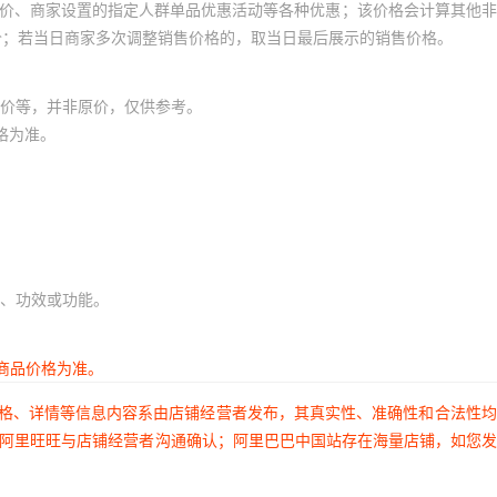
员价、商家设置的指定人群单品优惠活动等各种优惠；该价格会计算其他
价；若当日商家多次调整销售价格的，取当日最后展示的销售价格。
价等，并非原价，仅供参考。
格为准。
、功效或功能。
商品价格为准。
价格、详情等信息内容系由店铺经营者发布，其真实性、准确性和合法性
过阿里旺旺与店铺经营者沟通确认；阿里巴巴中国站存在海量店铺，如您