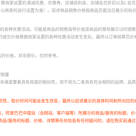
计算商家设置的满减优惠、优惠券、店铺返利金、店铺会员折扣以及L会
终以商家的自行设置为准）。前述商品销售价格指商品页面当日展示的标
的各种优惠活动。可能是商品的销售指导价或该商品的曾经展示过的销售
体的成交价格根据商家设置的各种优惠活动发生变化，最终以订单结算页价
后的价格，并非原价，仅供参考。
积销量
多维度要素具有高度的相似性，但不视为二者具有完全相同的品牌、品质
延迟性，取价时间可能会发生改变，最终以前述展示的具体时间和所对应的
者，阿里巴巴中国站（含网站、客户端等）所展示的商品/服务的标题、
商品/服务的标题、价格、详情等任何信息有任何疑问的，请在购买前通