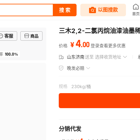
三木2,2-二氯丙烷油漆油墨
客服
商品
4
.
00
¥
价格
登录查看更多优惠
100.0%
率
山东济南
送至
选择收货地址
晚发必赔
规格
230kg/桶
分销代发