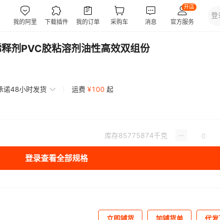
稀释剂PVC胶粘溶剂油性高效双组份
承诺48小时发货
运费
¥
100
起
库存
85775874
千克
登录查看全部规格
立即铺货
加铺货单
代发