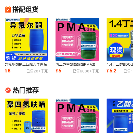
搭配组货
异氟尔酮IP工业级万华原装
丙二醇甲醚醋酸酯PMA油
1.4丁二醇BD
99.9%慢干水涂料稀释剂工
漆油墨溶剂清洗剂可分装工
99%增塑剂二羟
8
6
6.2
¥
¥
¥
已售
20+
千克
已售
6000+
千克
已售
1
业级 异佛尔酮
业级高纯度
高纯度高含量
热门推荐