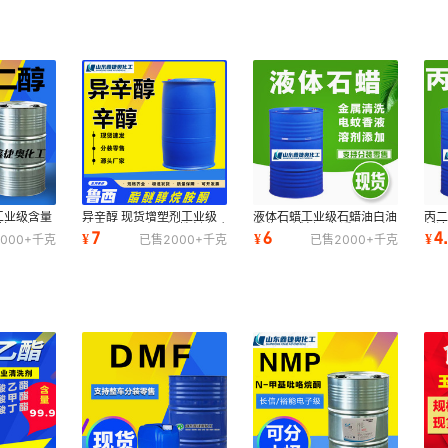
O工业级含量
异辛醇 现货增塑剂工业级
液体石蜡工业级石蜡油白油
丙二
基丁烷1,4
含量99.9%表面活性剂辛醇
乳化剂 试剂无色透明无味
剂
7
6
4
¥
¥
¥
000+
千克
已售
2000+
千克
已售
2000+
千克
异辛醇高纯
溶剂精制
业