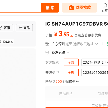
客服
商品
3
.
95
¥
价格
登录查看更多优惠
起
100.0%
率
广东深圳
送至
选择收货地址
晚发必赔
全部
二极管 齐纳 2.4
封装规格
二极管 肖特基 30V SC75A
全部
2225J010039
二极管 
安装类型
匹配到
200
个规格型号
TRANS GAN 300V 150MO 
2220Y5000474MDR
RF M
2220
RF FET LDMOS 110V 23.
C0603C0G1E6R8C030BG
二极管 
2225
产品规格
封装规
620V 30A DC/AC HIGH P
2225Y0500121KFT
MOSF
2225
二极管 齐纳
CLC4007ITP14X