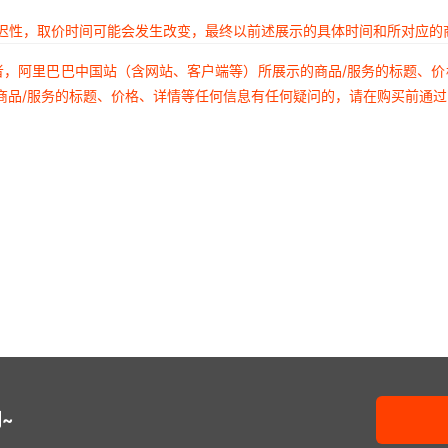
2225Y1K50122JXR
2220
74LVCH16541ADGG5
MOSFET N-
1
84A TO
延迟性，取价时间可能会发生改变，最终以前述展示的具体时间和所对应的
600S390GT250XT
2225
MOSFET 
者，阿里巴巴中国站（含网站、客户端等）所展示的商品/服务的标题、
AD8191ASTZ-RL
500V 6A T
2225Y2000331JFR
C040
商品/服务的标题、价格、详情等任何信息有任何疑问的，请在购买前通
MOSFET 
2220Y3K00152KXT
C040
VSP2212Y/2K
600V 2A
2225J2000183KFR
2220
二极管 GEN
EQCO850SC.1
300V D
C0402C122J5JACAUTO
2225
MOSFET N 
2220Y1K00821MDT
C040
74LVTH245WMX
34A S
2225J0500221KCR
2225
SN74LVTH574PWR
2020-
2220Y2500392FCR
2225
MC74ACT574DWR2G
1782-
2225J0630330GCR
~
DS92LV3221TVSX/N
二极管 BRID