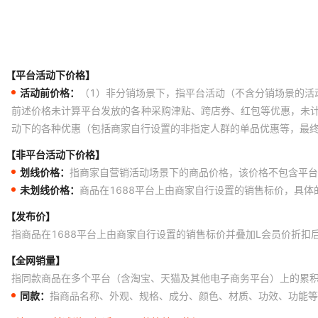
【平台活动下价格】
活动前价格：
（1）非分销场景下，指平台活动（不含分销场景的活
前述价格未计算平台发放的各种采购津贴、跨店券、红包等优惠，未
动下的各种优惠（包括商家自行设置的非指定人群的单品优惠等，最
【非平台活动下价格】
划线价格：
指商家自营销活动场景下的商品价格，该价格不包含平台
未划线价格：
商品在1688平台上由商家自行设置的销售标价，具
【发布价】
指商品在1688平台上由商家自行设置的销售标价并叠加L会员价折扣
【全网销量】
指同款商品在多个平台（含淘宝、天猫及其他电子商务平台）上的累
同款：
指商品名称、外观、规格、成分、颜色、材质、功效、功能等