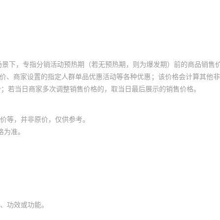
 PURP
T491A335M010ZT
RES SM
0A 600V
Y2500223KFR
2220J5K00392MXR
2220Y0250683JXR
¥
3.95
30926
TO220F
7280
5% 1/
J2000181JCT
2225J1K20272JXR
N-CH
RES 274
2225Y5000221JFT
¥
3.95
SF4C-H24
30926
.5A
1/3W
5R1AT250XT
5YH103ZAAJA
FP
场景下，专指分销活动预热期（若无预热期，则为爆发期）前的商品销售
N-CH
2225Y6K00331GC
RES 620
员价、商家设置的指定人群单品优惠活动等各种优惠；该价格会计算其他
¥
3.95
CQ2333
30926
Y1K50820GCT
2220Y0630273JXT
TO-263
T
3/4W
价；若当日商家多次调整销售价格的，取当日最后展示的销售价格。
60GAT10
2220Y3K00271MXT
N 450V
CAP TANT 4.7UF
RES SMD
2225J5000183JFT
¥
3.95
30926
220
20% 100V
0.05% 1/
价等，并非原价，仅供参考。
Y1000124KXR
C0603C130J4HACAUTO
格为准。
 15V
T495X156K035ZTE
RES SM
2220Y3K00562JXR
¥
3.95
30926
Y2K50561KCR
2220J2000184MXT
O213AA
250
0.1% 3
Y2K50102KCR
2225J6300104JXR
RECT
KAI-11002-CBA-
RES SMD
B37940K5391J070
¥
3.95
30926
00V 8A
CD-B1
1% 3/
3C111K5GACTU
2225Y4K00560JCR
 PURP
2220Y1K00560FC
T491D107K006AT
RES 7
¥
3.95
30926
Y0630470JFR
AQ12EM1R0BAJBE
A SMA
T
7622
2/5W M
、功效或功能。