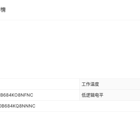
详情
LTC1541IMS8#TRPB
TRANS GA
VP3-0047-R
2225Y1K00104MXR
二极管 齐纳 
C060
F
150MO B
DIE
BRIDGE RECT 2A 1000V T
2225J0100104JXR
TRAN
2220
RF MOSFET
TL081BCPG4
50V SOT
二极管 齐纳 3V 370MW DO
2225J0160823FCR
105R
2225
TRANS NP
MOSFET 2N-CH 30V 5.8A 
C0603C561G3GACTU
MOSF
2225
OPA2677IDDARG4
3A TO-2
TRANS PREBIAS NPN 0.2
250R05L270JV4T
二极管 
2220
MOSFET P-
E-TDA7479AD
1.5A M
SCR DBL 2SCR 1400V 60A
2220Y0630560GCT
MOSFE
C060
工作温度
RF FET 
TL343IDBVRG4
二极管 齐纳 2.2V 150MW 0
AMK107BJ226MA-T
MOSF
C040
110V 23
10B684KO8NFNC
低逻辑电平
SOT53
IGBT 1200V 13A 104W I2
C0402C131G4JACAUTO
MOSF
2225
二极管 齐纳
10B684KQ8NNNC
TPA6111A2DGNG4
SMD
108R-183HS
2225Y2500224JDT
二极管 GEN
2220
SN74LS175D
1945-
PMPB50ENEA/SOT1220/
2220J2500332KCT
FET R
2220