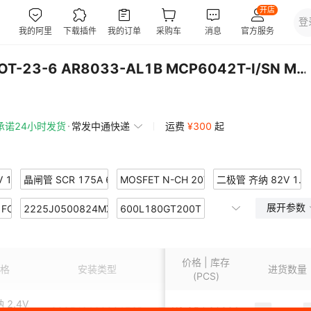
IC SN74AUP1G97DBVR SOT-23-6 AR8033-AL1B MCP6042T-I/SN MCIMX2
承诺24小时发货
常发中通快递
运费
¥
300
起
V 100MW VMN2M
晶闸管 SCR 175A 600V TO-93
MOSFET N-CH 20V 16A PPAK 1212-8
二极管 齐纳 82V 1.5
展开参数
1FCR
GEN PURP 400V 700MA SFLAT
2225J0500824MXT
108R-123FS
600L180GT200T
MOSFET N-CH 25V 163A WDSON-
BUMPED DIE
OSFET LDMOS 50V SOT502A
Y0100150JCR
TRANS NPN 100V 3A TO-220AB
2220Y0500331KCR
MOSFET P-CH 20V 1.5A MCPH
价格 | 库存
5DB SOT539A
齐纳 4.3V SMD5
Y1000563KXR
1945-23J
2225Y1K50222FCR
MOSFET N-CH 30V 37A TDSON-8
格
安装类型
应用领域
进货数量
包装
(PCS)
OWER MOD
ET N-CH 8V 3.5A 4WLCSP
Y0100154KXT
MOSFET N-CH 550V 12A TO220-3
251R15S1R9DV4E
NCH 100V 10A POWER MOSFE
 2.4V
RES SM
2225J0100391FCR
T95R336K035LZSL
¥
3.95
30926