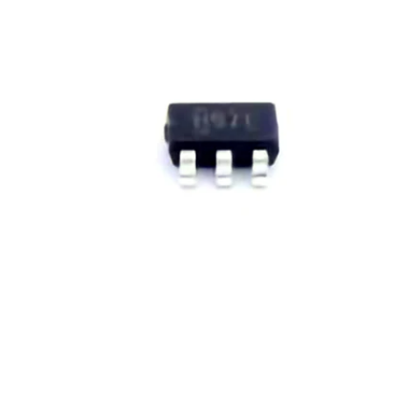
200V 1.4A
DUMMY 57
B37986N5103J000
TRANS PNP
5AS8
MOSFET N-
TS272ACD
二极管 GEN PURP 40V 100
C0402C130F3HAC7867
1330
2220
68A D2
IC 直桥 1000V 0.5A HD DI
C0402C430M3HAC7867
INDU
2220
二极管 齐纳
AD8032ANZ
1.25W DO
二极管 肖特基 30V 60A DO
2225J1K00182MXR
1217
AQ14
72V285L20PF
108R-2
MOSFET N-CH 150V 19A 
A473K15X7RF5TAA
IGBT
2225
MOSFET P-CH 40V 8.4A D
2225Y0160823KXR
MOSF
AQ11
MOSFET NC
TL074CNSR
GATE 
SOT14
MOSFET N-CH 100V 78A 
AQ12EA130GAJME
1008
2225
二极管 齐纳
CLC1006IST5MTR
10W DO2
二极管 肖特基 60V 1A SOD
2220Y2K00820FCT
TRAN
B379
模块 SPM 
SRF0703-150M
C0603C202M4HACAUTO
MOSFE
2220
LM301ADT
1.2A S
HM78D-12104R7MLFTR
C0603C332J3RECAUTO
MOSF
2225
CY74FCT821ATQCT
160R-4
IGBT 600V 80A TO247-3
2225Y2000150GCR
二极管 
2225