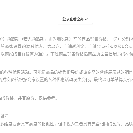
二极管 GEN
NON-SENSITIVE GATE 25.
2225J0630220JFR
2220
82P20516DBFG8
150V 8A 
登录查看全部
2225Y1000560KFT
2220
MOSFET 
MAX9021AXK-T
500V 4
2225Y6K00270GCR
600S
TO220
动）预热期（若无预热期，则为爆发期）前的商品销售价格；（2）分销
MOSFET 
计算商家设置的满减优惠、优惠券、店铺返利金、店铺会员折扣以及L会
TLV3702CDG4
2220J5000273KDR
2225
150V 74A 
终以商家的自行设置为准）。前述商品销售价格指商品页面当日展示的标
2225J2500472GCR
564R
TRANS NP
MCP6V06-E/SN
4A TO-
的各种优惠活动。可能是商品的销售指导价或该商品的曾经展示过的销售
C0603C271K3HACAUTO
2220
体的成交价格根据商家设置的各种优惠活动发生变化，最终以订单结算页价
二极管 齐纳
ACPL-798J-000E
2225Y0160152FCT
2225
500MW D
C0402C159D5HACAUTO
2225
后的价格，并非原价，仅供参考。
BRIDGE 
SN74AS756N
1PHASE 4
2220Y1000184JXR
C060
KBU
积销量
二极管 GEN
ISD4002-120ED
C0603C472J3RACTU
2225
200V 1.5
多维度要素具有高度的相似性，但不视为二者具有完全相同的品牌、品质