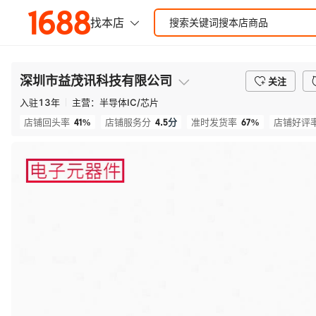
深圳市益茂讯科技有限公司
关注
入驻
13
年
主营：
半导体IC/芯片
41%
4.5
分
67%
店铺回头率
店铺服务分
准时发货率
店铺好评