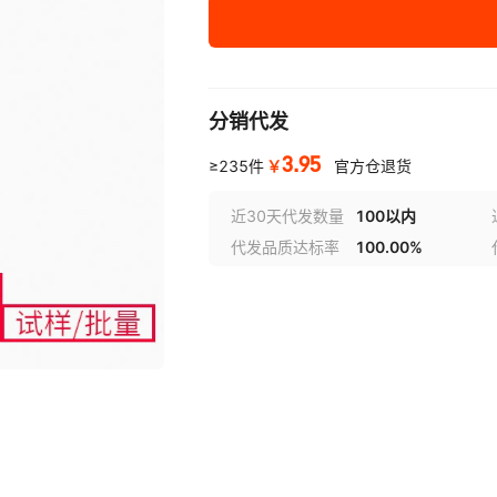
100MW 
二极管 BRIDGE 1PH 6A 600
2225Y0500155MDT
MOSF
2220
晶闸管 SCR
LMC6572AIM
二极管 齐纳 5.6V 1.25W D
2225Y1000680FCT
108R
AQ12
600V T
模块 SPM 500V 1.2A SPM
2225Y2K00150FCR
160R
561R
分销代发
74AUC2G125DCURG
MOSFET N-
4
16A PPAK 
3.95
MOSFET N-CH 150V 74A 
2225Y1000333KFT
TRAN
2220
￥
≥235件
官方仓退货
二极管 齐纳
AD8244ARMZ
二极管 GEN PURP 200V 1.
2220Y5000154KDT
MOSF
C060
1.5W DO
近30天代发数量
100以内
代发品质达标率
100.00%
二极管 GEN PURP 300V D2
2225J0100273KCR
MOSF
2225
二极管 肖特
CA91C142D-25EE
SC75
MOSFET N-CH 600V 0.02
2220Y0250683JXR
108-
2225
二极管 GEN
DS3150QNC1/T&R
二极管 GP 300V 8A ITO22
2225J5000183JFT
1330
2220
400V 7
SFLA
MOSFET N-CH 20V 100A 
2220Y1K00560FCT
2100
A181
72V283L6PFG
108R-1
MOSFET N-CH 500V 33A 
562R10TST39RE
2220
二极管 
MOSFET N-
TLV2772AQPWG4
163A WD
1641-103K
C0603C508D3HACAUTO
0603-8N7J
C060