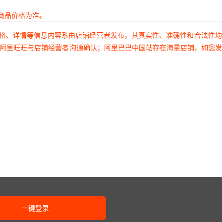
J5000271JFT
2225Y2000125KXR
CH 30V
A181M15X7RF5TA
ECW0D-B24-
RES SMD
¥
3.95
30926
252
A
BC0006L
0.1% 1
商品价格为准。
J5000680FCT
2220Y2000471JCR
N-CH
RES 1
价格、详情等信息内容系由店铺经营者发布，其真实性、准确性和合法性
251R14S0R9AV4T
¥
CR5211S-10
3.95
30926
O220AB
0.5% 1
2C361G8HACAUTO
2225Y0100330JCR
过阿里旺旺与店铺经营者沟通确认；阿里巴巴中国站存在海量店铺，如您
N-CH
RES SM
2C911F3JACAUTO
2220Y1000823KXR
562R10TST39RE
62C2230-01-040C
¥
3.95
30926
 MP3A
0.1% 1
J2K50681JCT
2220J2500222JCR
 PURP
2220Y0100470GC
RES SMD
M39006/22-0398H
¥
3.95
30926
2PAK
T
0.1% 1
Y5000271JFT
2220Y2500181FFR
CH 80V
A680K15C0GH5TA
H25D-SS-2000-
RES
2C103M5RACTU
2225Y6K00471KXR
¥
3.95
30926
OP
A
ABZC-28V/V-SM18-
4.32KOH
1/4W
J0630824JDR
AQ132M331JA1BE
C0603C508D3HAC
RES 0.0
46J
¥
TSOP58256
3.95
30926
AUTO
1/3W
J5000154JDR
2225Y6300562MXR
C0603C300G8HAC
RES 5
43H
¥
APDS-9309
3.95
30926
7867
0.1% 2
一键登录
GE 35A
2220J2K50561KC
RES SM
M39003/03-4016H
¥
3.95
30926