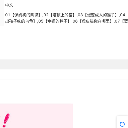
中文
库存
651
本
01【保姆狗的阴谋】,02【塔顶上的猫】,03【想变成人的猴子】,04
出孩子味的乌龟】,05【幸福的鸭子】,06【虎皮猫你在哪里】,07【
库存
593
本
兔耳朵草】,08【小猫出生在秘密山洞】,09【-樱桃沟的春天】,10【
色的下午】,11【一头灵魂出窍的猪】,12【球球老老鼠】,13【绿狗山
库存
737
本
庄】,14【小白的选择】,15【孩子们的秘密乐园】,16【永远的西瓜小
丑】,17【寻找黑骑士】,18【-会唱歌的猫】,19【从外星球来的孩
子】,20【云朵上的学校】,21【青蛙合唱团】,22【转动时光的
伞】,23【樱花巷的秘密】,24【又见小可怜】,25【属猫的人】,26【
女神的宠儿】,27【戴口罩的猫】,28【大象的远方】,29【笑猫在故
宫】,30【长大不容易】,30册笑猫日记礼盒