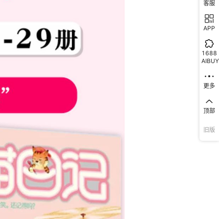
客服
APP
1688
AIBUY
更多
顶部
旧版