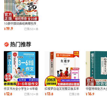
10册中国动画经典哪吒传
奇故事绘本书一年级课外书
19.9
¥
已售
50+
本
二三年级读物
热门推荐
作文书大全小学生3-6年级
红楼梦白话文完整正版五年
中医特效处方大
老师同步作文大全三四五六
级下册快乐读书吧青少年阅
扁鹊中医书籍入
12
13
16
¥
.
8
¥
.
8
¥
.
9
已售
10+
本
已售
2
本
年级作文书
读书籍8-15岁
药自学教程经