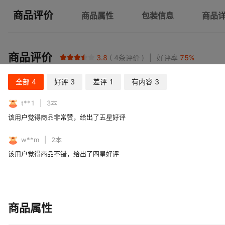
商品评价
商品属性
包装信息
商品
商品评价
3.8
4
条评价
好评率
75
%
全部
4
好评
3
差评
1
有内容
3
t**1
3
本
该用户觉得商品非常赞，给出了五星好评
w**m
2
本
该用户觉得商品不错，给出了四星好评
商品属性