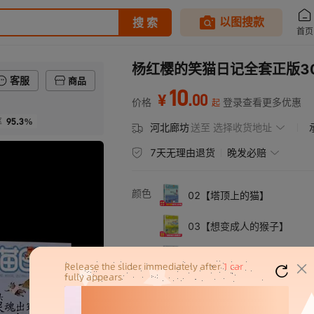
杨红樱的笑猫日记全套正版3
客服
商品
10
.
00
¥
价格
登录查看更多优惠
起
95.3%
率
河北廊坊
送至
选择收货地址
7天无理由退货
晚发必赔
颜色
02【塔顶上的猫】
03【想变成人的猴子】
04【能闻出孩子味的乌龟】
05【幸福的鸭子】