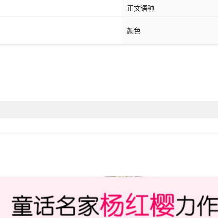
正文语种
28【大象的远方】
颜色
29【笑猫在故宫】
30【长大不容易】
展开已售罄商品