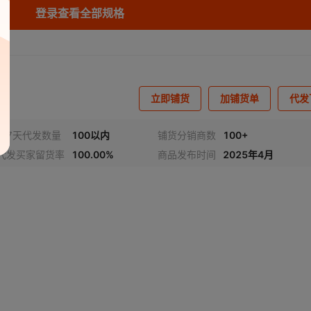
库存
581
本
登录查看全部规格
库存
434
本
库存
563
本
库存
487
本
立即铺货
加铺货单
代发
库存
303
本
近7天代发数量
100以内
铺货分销商数
100+
代发买家留货率
100.00%
商品发布时间
2025年4月
库存
440
本
库存
9627
本
库存
440
本
库存
444
本
库存
362
本
库存
530
本