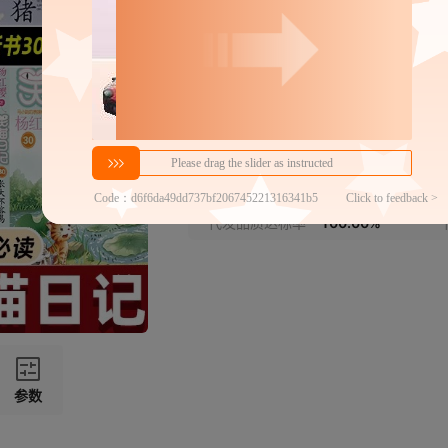
06【虎皮猫你在哪里】
07【蓝色的兔耳朵草】
08【小猫出生在秘密山洞】
密文代发
09【-樱桃沟的春天】
10
￥
1件价格
官方仓退货,晚揽必赔
10【那个黑色的下午】
近30天代发数量
100以内
代发品质达标率
100.00%
11【一头灵魂出窍的猪】
13【绿狗山庄】
14【小白的选择】
15【孩子们的秘密乐园】
参数
16【永远的西瓜小丑】
17【寻找黑骑士】