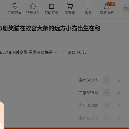
0册笑猫在故宫大象的远方小猫出生在秘
承诺48小时发货·常发圆通快递
运费
¥
0
起
库存
660
本
库存
676
本
库存
633
本
库存
522
本