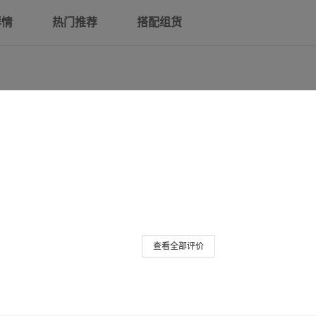
详情
热门推荐
搭配组货
18【-会唱歌的猫】
19【从外星球来的孩子】
20【云朵上的学校】
21【青蛙合唱团】
22【转动时光的伞】
23【樱花巷的秘密】
24【又见小可怜】
查看全部评价
25【属猫的人】
26【幸运女神的宠儿】
27【戴口罩的猫】