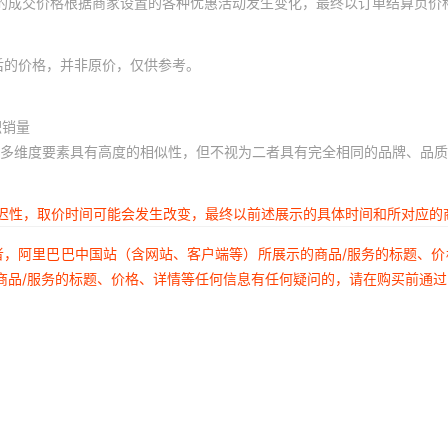
体的成交价格根据商家设置的各种优惠活动发生变化，最终以订单结算页价
后的价格，并非原价，仅供参考。
积销量
多维度要素具有高度的相似性，但不视为二者具有完全相同的品牌、品质
延迟性，取价时间可能会发生改变，最终以前述展示的具体时间和所对应的
者，阿里巴巴中国站（含网站、客户端等）所展示的商品/服务的标题、
商品/服务的标题、价格、详情等任何信息有任何疑问的，请在购买前通