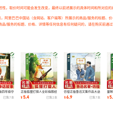
延迟性，取价时间可能会发生改变，最终以前述展示的具体时间和所对应的
者，阿里巴巴中国站（含网站、客户端等）所展示的商品/服务的标题、
商品/服务的标题、价格、详情等任何信息有任何疑问的，请在购买前通
版四年级中
正版狐狸打猎人全彩插图经
仿徨正版鲁迅文集作品大语
童
吧阅读经典
典中小学生一二三四五六年
文中小学生一二三四五六年
物
5.4
6.9
5
¥
¥
¥
已售
7
本
已售
2
本
已售
7
本
级阅读课外书
级阅读课外书
级