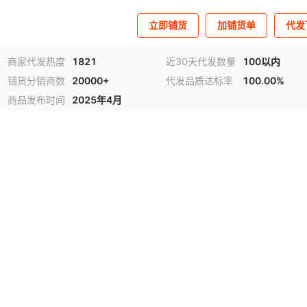
立即铺货
加铺货单
代发
商家代发热度
1821
近30天代发数量
100以内
铺货分销商数
20000+
代发品质达标率
100.00%
商品发布时间
2025年4月