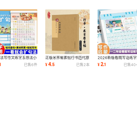
句法写作文练字五感法小
正版米芾蜀素帖行书历代原
2026新版看图写话练字
生专用看图写话专项训练
碑全彩拓印初学者入门毛笔
小学一二年级书写作文
4
2
1
¥
.
5
¥
.
1
已售
6
件
已售
2
本
已售
40
材积累字帖
书法练习字帖
注音描红练习本