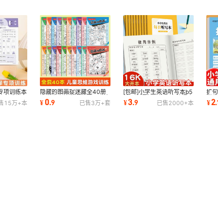
专项训练本
隐藏的图画捉迷藏全40册
[包邮]小学生英语听写本b5
扩
同步看拼音
小学生专注力训练找不同大
单词短语句子练习本英语本
学
0
3
2
¥
.
9
¥
.
9
¥
.
售
15万+
本
已售
3万+
套
已售
2000+
本
小开本小开本
3-6笔记本
素