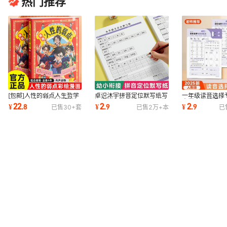
热门推荐
[包邮]人性的弱点人生哲学
卓识沐宇拼音定位默写纸写
一年级读音选择
为人处事人际关系沟通技巧
汉语拼音练字帖声母韵母练
小学人教版语文
22
2
2
¥
.
8
¥
.
9
¥
.
9
已售
30+
套
已售
2万+
本
已
青少年版
习本零基础
写词语练字帖