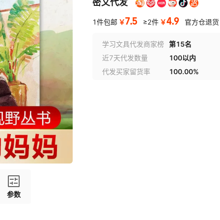
密文代发
7.5
4.9
￥
￥
1件包邮
≥2件
官方仓退货
学习文具代发商家榜
第15名
近7天代发数量
100以内
代发买家留货率
100.00%
参数