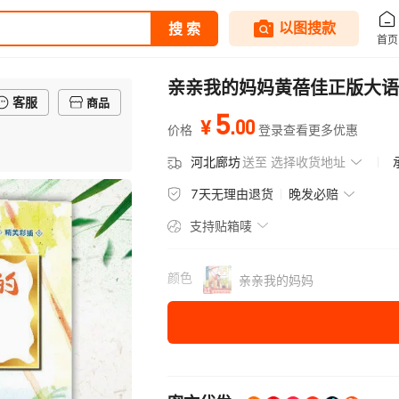
亲亲我的妈妈黄蓓佳正版大语
客服
商品
5
.
00
¥
价格
登录查看更多优惠
河北廊坊
送至
选择收货地址
7天无理由退货
晚发必赔
支持贴箱唛
颜色
亲亲我的妈妈