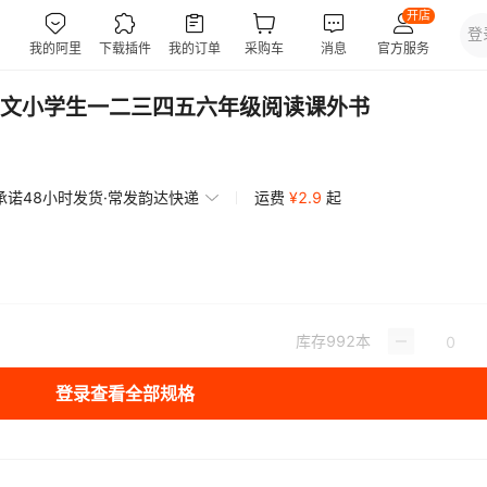
文小学生一二三四五六年级阅读课外书
承诺48小时发货·常发韵达快递
运费
¥
2.9
起
库存
992
本
登录查看全部规格