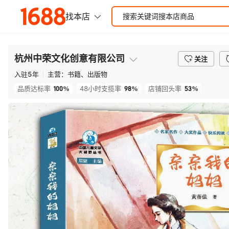
杭州中荣文化创意有限公司
关注
入驻
5
年
主营：
书籍、出版物
100%
98%
53%
品质达标率
48小时支揽率
店铺回头率