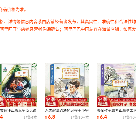
商品价格为准。
价格、详情等信息内容系由店铺经营者发布，其真实性、准确性和合法性
过阿里旺旺与店铺经营者沟通确认；阿里巴巴中国站存在海量店铺，如您
眸黄蓓佳正版文学成长读
人类起源的演化过程中小学
骆驼祥子原著正版老舍
中小学生一二三四五六年
生一二三四五六年级阅读课
文中小学生一二三四五
.4
6.8
6.4
¥
¥
已售
4
本
已售
10+
本
已售
10
阅读课外书
外书推荐
级阅读课外书