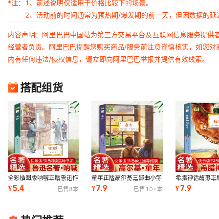
*注：
1、前述说明仅适用于价格比较下的场景。
2、活动前的时间通常为预热期/爆发期的前一天，但因数据的
内容声明：阿里巴巴中国站为第三方交易平台及互联网信息服务提供
经营者负责。阿里巴巴提醒您购买商品/服务前注意谨慎核实，如您对
内有任何违法/侵权信息，请立即向阿里巴巴举报并提供有效线索。
搭配组货
全彩插图版呐喊正版鲁迅作
童年正版高尔基三部曲小学
希腊神话故事正
品文集儿童文学小学生课外
六年级语文阅读课外书必读
小学生快乐读书
5.4
7.9
7.9
¥
¥
¥
已售
8
本
已售
10+
本
阅读系列丛书
儿童故事书籍
文学课外书籍