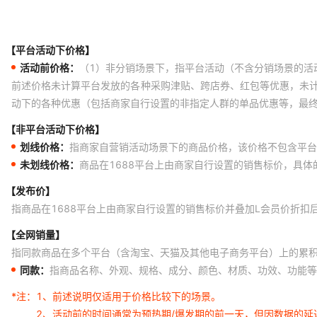
【平台活动下价格】
活动前价格：
（1）非分销场景下，指平台活动（不含分销场景的活
前述价格未计算平台发放的各种采购津贴、跨店券、红包等优惠，未
动下的各种优惠（包括商家自行设置的非指定人群的单品优惠等，最
【非平台活动下价格】
划线价格：
指商家自营销活动场景下的商品价格，该价格不包含平台
未划线价格：
商品在1688平台上由商家自行设置的销售标价，具
【发布价】
指商品在1688平台上由商家自行设置的销售标价并叠加L会员价折扣
【全网销量】
指同款商品在多个平台（含淘宝、天猫及其他电子商务平台）上的累
同款：
指商品名称、外观、规格、成分、颜色、材质、功效、功能等
*注：
1、前述说明仅适用于价格比较下的场景。
2、活动前的时间通常为预热期/爆发期的前一天，但因数据的