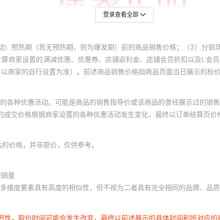
登录查看全部
动）预热期（若无预热期，则为爆发期）前的商品销售价格；（2）分销
计算商家设置的满减优惠、优惠券、店铺返利金、店铺会员折扣以及L会
终以商家的自行设置为准）。前述商品销售价格指商品页面当日展示的标
的各种优惠活动。可能是商品的销售指导价或该商品的曾经展示过的销售
体的成交价格根据商家设置的各种优惠活动发生变化，最终以订单结算页价
后的价格，并非原价，仅供参考。
积销量
多维度要素具有高度的相似性，但不视为二者具有完全相同的品牌、品质
延迟性，取价时间可能会发生改变，最终以前述展示的具体时间和所对应的