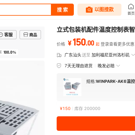
立式包装机配件温度控制表智能
客服
商品
150
.
00
¥
价格
登录查看更多优惠
起
100.0%
率
广东汕头
送至
加利福尼亚州洛杉矶
7天无理由退货
晚发必赔
规格:
WINPARK-AK6温
¥
150
库存 200000