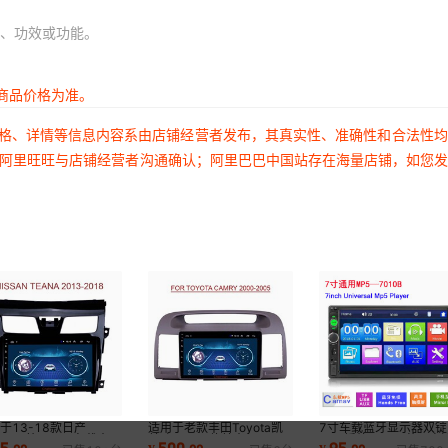
、功效或功能。
商品价格为准。
价格、详情等信息内容系由店铺经营者发布，其真实性、准确性和合法性
过阿里旺旺与店铺经营者沟通确认；阿里巴巴中国站存在海量店铺，如您
于13-18款日产
适用于老款丰田Toyota凯
7寸车载蓝牙显示器双锭
ssan天籁Teana车载大屏
美瑞Camry佳美大屏GPS
mp5播放器mp4蓝牙高