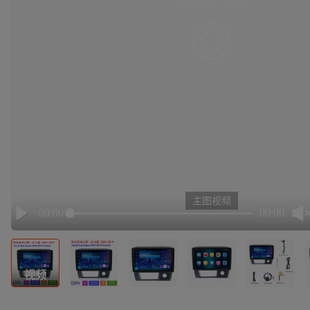
有点小卡，请重试
retry
主图视频
00:00
00:00
Play
视频