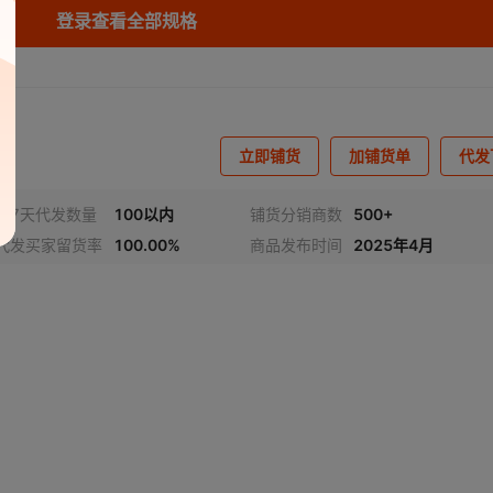
登录查看全部规格
库存
1000
台
库存
1000
台
库存
1000
台
立即铺货
加铺货单
代发
库存
1000
台
近7天代发数量
100以内
铺货分销商数
500+
代发买家留货率
100.00%
商品发布时间
2025年4月