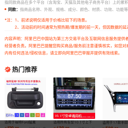
指同款商品在多个平台（含淘宝、天猫及其他电子商务平台）上的累
同款：
指商品名称、外观、规格、成分、颜色、材质、功效、功能等
*注：
1、前述说明仅适用于价格比较下的场景。
2、活动前的时间通常为预热期/爆发期的前一天，但因数据的
内容声明：阿里巴巴中国站为第三方交易平台及互联网信息服务提供
经营者负责。阿里巴巴提醒您购买商品/服务前注意谨慎核实，如您对
内有任何违法/侵权信息，请立即向阿里巴巴举报并提供有效线索。
热门推荐
适用于福特Ford猛禽
适用所有车型10.1寸上下
适用于17款丰田T
F150F250F350F450F550
左右可调节2.5D安卓大屏
罗拉Corolla安