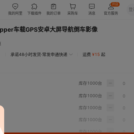
 dipper车载GPS安卓大屏导航倒车影像
惠
承诺48小时发货·常发申通快递
运费
¥
15
起
库存
1000
台
库存
1000
台
库存
1000
台
库存
1000
台
库存
1000
台