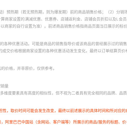
动）预热期（若无预热期，则为爆发期）前的商品销售价格；（2）分销
计算商家设置的满减优惠、优惠券、店铺返利金、店铺会员折扣以及L会
终以商家的自行设置为准）。前述商品销售价格指商品页面当日展示的标
的各种优惠活动。可能是商品的销售指导价或该商品的曾经展示过的销售
体的成交价格根据商家设置的各种优惠活动发生变化，最终以订单结算页价
后的价格，并非原价，仅供参考。
积销量
多维度要素具有高度的相似性，但不视为二者具有完全相同的品牌、品质
延迟性，取价时间可能会发生改变，最终以前述展示的具体时间和所对应的
者，阿里巴巴中国站（含网站、客户端等）所展示的商品/服务的标题、