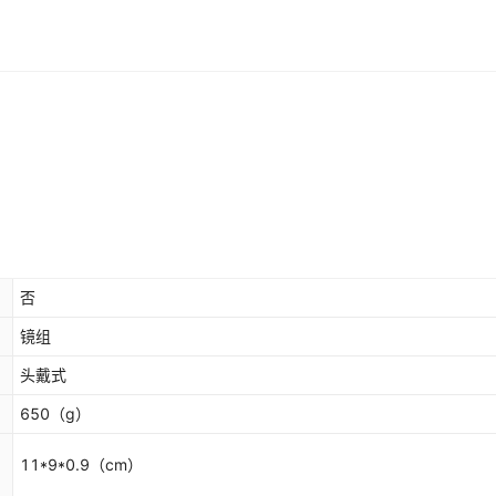
否
镜组
头戴式
650
（g）
11*9*0.9
（cm）