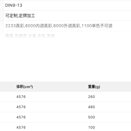
DIN9-13
可定制,定牌加工
2233真彩,8000内调真彩,8000外调真彩,1100单色不可调
南美,东南亚,北美,中东,其他
是
体积(cm³)
重量(g)
4576
260
4576
480
4576
500
4576
100