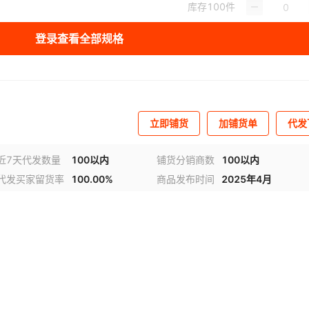
库存
100
件
登录查看全部规格
立即铺货
加铺货单
代发
近7天代发数量
100以内
铺货分销商数
100以内
代发买家留货率
100.00%
商品发布时间
2025年4月
视频