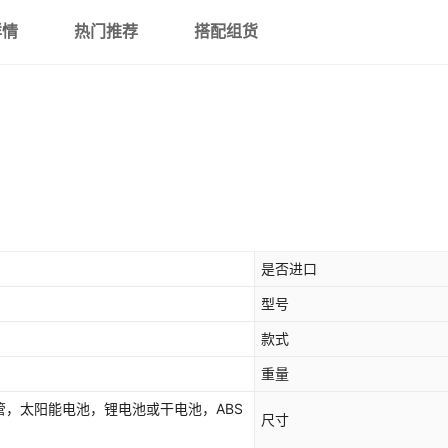
详情
热门推荐
搭配组货
是否进口
型号
款式
重量
，太阳能电池，锂电池或干电池，ABS
尺寸