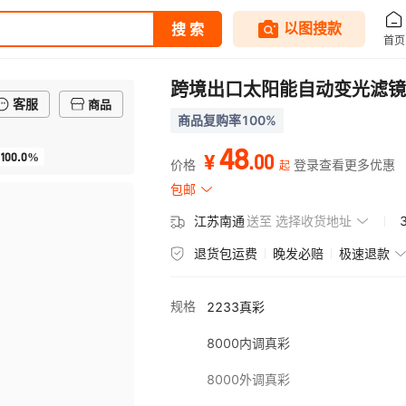
跨境出口太阳能自动变光滤镜色
客服
商品
商品复购率100%
48
100.0%
.
00
¥
价格
登录查看更多优惠
起
包邮
江苏南通
送至
选择收货地址
退货包运费
晚发必赔
极速退款
规格
2233真彩
8000内调真彩
8000外调真彩