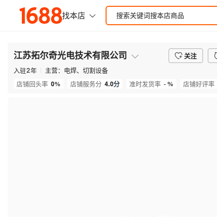
江苏拓尔奇光电技术有限公司
关注
入驻
2
年
主营：
电焊、切割设备
0%
4.0
分
- %
店铺回头率
店铺服务分
准时发货率
店铺好评率