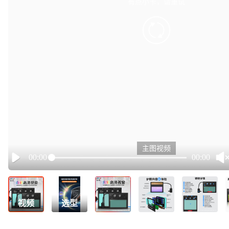
有点小卡，请重试
retry
主图视频
00:00
00:00
Play
视频
选型