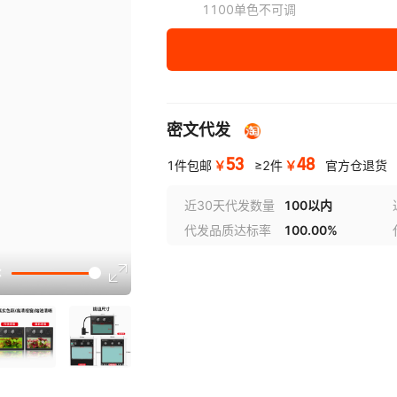
1100单色不可调
密文代发
53
48
￥
￥
1件包邮
≥2件
官方仓退货
近30天代发数量
100以内
代发品质达标率
100.00%
选型