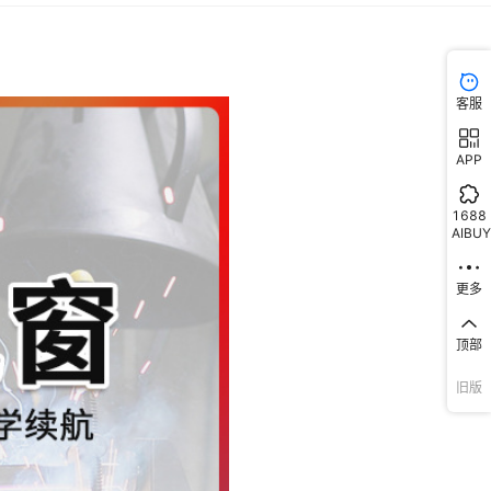
客服
APP
1688
AIBUY
更多
顶部
旧版