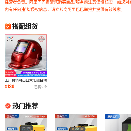
经营者负责。阿里巴巴提醒您购买商品/服务前注意谨慎核实，如您对
内有任何违法/侵权信息，请立即向阿里巴巴举报并提供有效线索。
搭配组货
工厂直销可出口太阳能自动
变光电焊面罩氩弧焊可贴花
130
¥
已售
2
个
烤漆防紫外线
热门推荐