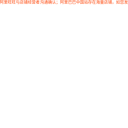
过阿里旺旺与店铺经营者沟通确认；阿里巴巴中国站存在海量店铺，如您