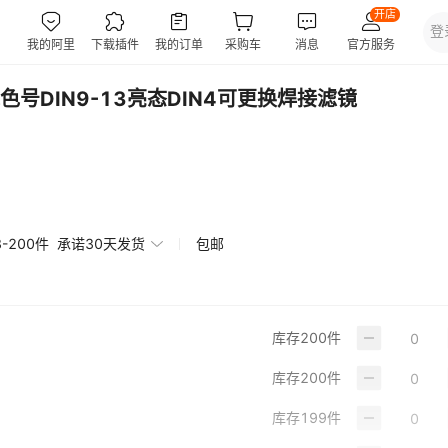
号DIN9-13亮态DIN4可更换焊接滤镜
3-200件
承诺30天发货
包邮
库存
200
件
库存
200
件
库存
199
件