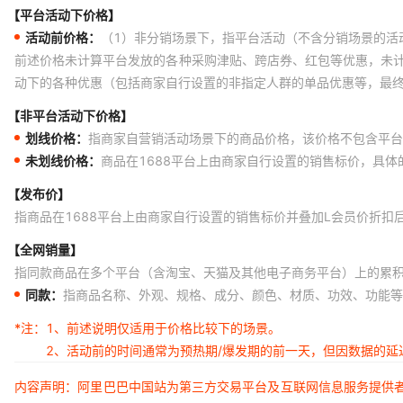
【平台活动下价格】
活动前价格：
（1）非分销场景下，指平台活动（不含分销场景的活
前述价格未计算平台发放的各种采购津贴、跨店券、红包等优惠，未
动下的各种优惠（包括商家自行设置的非指定人群的单品优惠等，最
【非平台活动下价格】
划线价格：
指商家自营销活动场景下的商品价格，该价格不包含平台
未划线价格：
商品在1688平台上由商家自行设置的销售标价，具
【发布价】
指商品在1688平台上由商家自行设置的销售标价并叠加L会员价折扣
【全网销量】
指同款商品在多个平台（含淘宝、天猫及其他电子商务平台）上的累
同款：
指商品名称、外观、规格、成分、颜色、材质、功效、功能等
*注：
1、前述说明仅适用于价格比较下的场景。
2、活动前的时间通常为预热期/爆发期的前一天，但因数据的
内容声明：阿里巴巴中国站为第三方交易平台及互联网信息服务提供