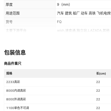
厚度
9
（mm）
用途范围
汽车 建筑 船厂 动车 高铁 飞机电
货号
FQ
主要下游平台
wish,速卖通,独立站,LAZADA,其他
有可授权的自有品牌
是
包装信息
商品件重尺
规格
长(cm)
2233真彩
22
8000内调真彩
22
8000外调真彩
22
1100单色不可调
22