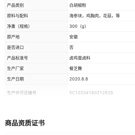
产品类别
白胡椒粉
原料与配料
海参块，鸡胸肉，花菇，等
净重（规格）
300
（g）
原产地
安徽
是否进口
否
产品标准号
卤鸡蛋卤料
生产厂家
餐芝舞
生产日期
2020.8.8
生产许可证编号
SC10334160212629
适用场景
商用
是否为有机食品
否
商品资质证书
是否中华老字号
否