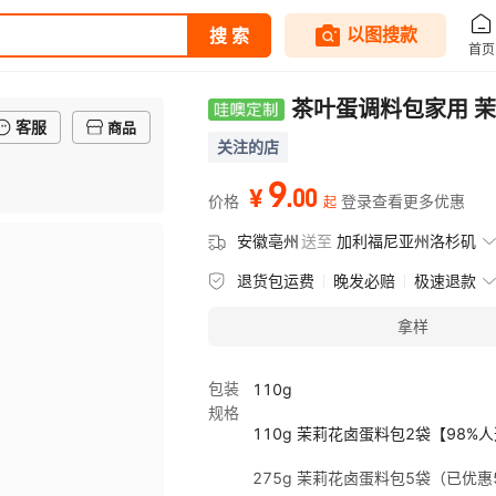
茶叶蛋调料包家用 
客服
商品
关注的店
9
.
00
¥
价格
登录查看更多优惠
起
安徽亳州
送至
加利福尼亚州洛杉矶
退货包运费
晚发必赔
极速退款
拿样
包装
110g
规格
110g 茉莉花卤蛋料包2袋【98%
275g 茉莉花卤蛋料包5袋（已优惠