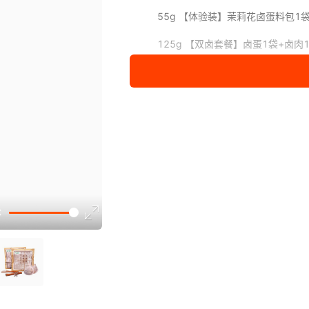
55g 【体验装】茉莉花卤蛋料包1
125g 【双卤套餐】卤蛋1袋+卤肉
370g 【三卤装】卤肉1袋卤蛋1袋
卤料包10克*10包