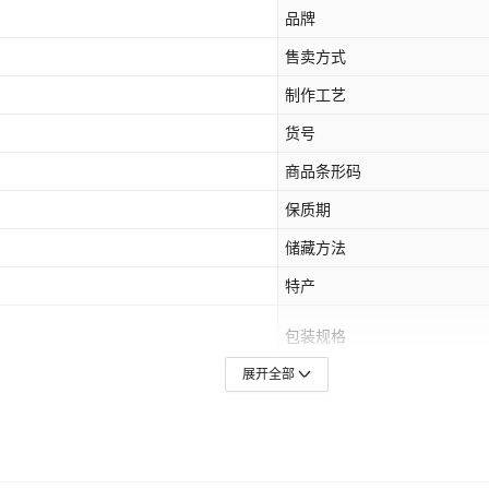
品牌
售卖方式
制作工艺
货号
商品条形码
保质期
储藏方法
特产
包装规格
展开全部
储存条件
是否绿色食品
是否地理标志产品