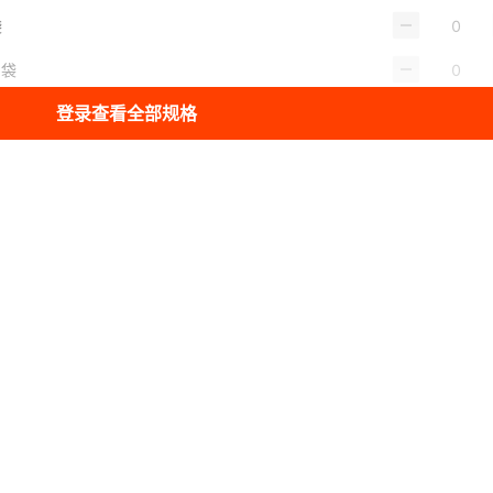
袋
1袋
登录查看全部规格
卤黑鸭