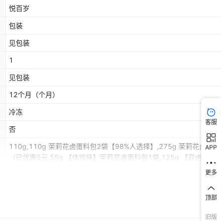
悦百岁
包装
见包装
1
见包装
12个月
（个月）
冷冻
客服
否
110g,110g 茉莉花卤蛋料包2袋【98%人选择】,275g 茉莉花卤蛋
APP
（已优惠5元,55g 【体验装】茉莉花卤蛋料包1袋,125g 【双卤套餐
1袋+卤肉1袋,370g 【三卤装】卤肉1袋卤蛋1袋卤黑鸭,卤料包10克*
更多
常温
否
顶部
否
旧版