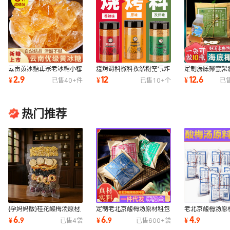
云南黄冰糖正宗老冰糖小粒
烧烤调料撒料孜然粉空气炸
定制海底椰雪梨
优级泡酒泡茶家用商用多晶
锅调味料蘸料东北淄博家用
中式甜饮清甜奶
2.9
12
12.6
¥
¥
¥
已售
40+
件
已售
10+
个
已
纯甘蔗无添加
全套组合装
蔗商用煲汤料包
热门推荐
{孕妈妈版}桂花酸梅汤原材
定制老北京酸梅汤原材料包
老北京酸梅汤原
料包厂家直发老北京桂花酸
10包名厨亲配自制商用酸
山楂火锅餐桂花
6
6
4
¥
.
9
¥
.
9
¥
.
9
已售
4
袋
已售
600+
袋
梅汤原材料包
梅粉晶汁茶汤包
摊商用酸梅汤