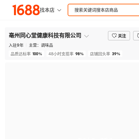
亳州同心堂健康科技有限公司
关注
入驻
9
年
主营：
调味品
100%
98%
39%
品质达标率
48小时支揽率
店铺回头率