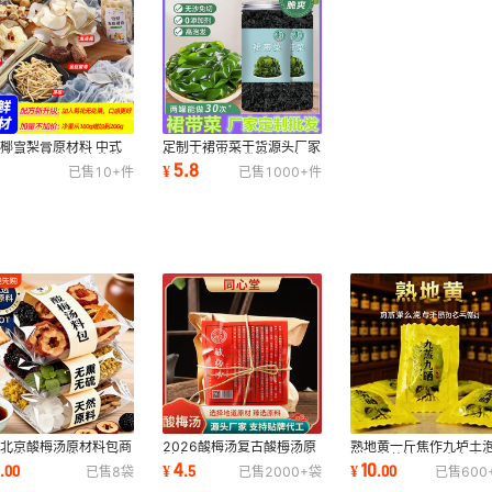
椰雪梨膏原材料 中式
定制干裙带菜干货源头厂家
清甜奶茶菊花 竹蔗茅
海带苗嫩丝群代带宝孕妇童
6
5.8
¥
已售
10+
件
已售
1000+
件
商用煲汤料包
裙带菜
老北京酸梅汤原材料包商
2026酸梅汤复古酸梅汤原
熟地黄一斤焦作九垆土
料独立小包装30克自
料家用商用130g加量款老
泡酒老熟地四物真空小
6
4
10
.
00
¥
.
5
¥
.
00
已售
8
袋
已售
2000+
袋
已售
600
古法桂花乌梅
北京酸梅汤
熟地片