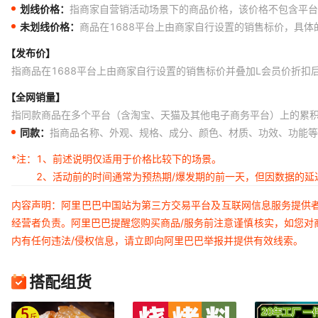
划线价格：
指商家自营销活动场景下的商品价格，该价格不包含平台
未划线价格：
商品在1688平台上由商家自行设置的销售标价，具
【发布价】
指商品在1688平台上由商家自行设置的销售标价并叠加L会员价折扣
【全网销量】
指同款商品在多个平台（含淘宝、天猫及其他电子商务平台）上的累
同款：
指商品名称、外观、规格、成分、颜色、材质、功效、功能等
*注：
1、前述说明仅适用于价格比较下的场景。
2、活动前的时间通常为预热期/爆发期的前一天，但因数据的
内容声明：阿里巴巴中国站为第三方交易平台及互联网信息服务提供
经营者负责。阿里巴巴提醒您购买商品/服务前注意谨慎核实，如您对
内有任何违法/侵权信息，请立即向阿里巴巴举报并提供有效线索。
搭配组货