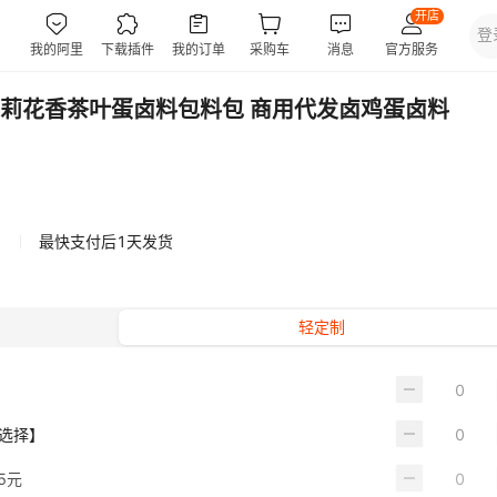
茉莉花香茶叶蛋卤料包料包 商用代发卤鸡蛋卤料
最快支付后1天发货
轻定制
人选择】
5元