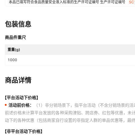
本品已填写符合食品质量安全准入标准的生产许可证编号
生产许可证编号
SC
有机食品证书编号
0
中华老字号证书编号
0
包装信息
商品件重尺
重量(g)
1000
商品详情
【平台活动下价格】
活动前价格：
（1）非分销场景下，指平台活动（不含分销场景的活
前述价格未计算平台发放的各种采购津贴、跨店券、红包等优惠，未
动下的各种优惠（包括商家自行设置的非指定人群的单品优惠等，最
【非平台活动下价格】