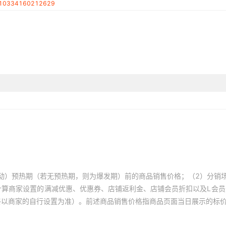
10334160212629
绿色食品认证编号
地理标志产品证书编号
动）预热期（若无预热期，则为爆发期）前的商品销售价格；（2）分销
计算商家设置的满减优惠、优惠券、店铺返利金、店铺会员折扣以及L会
终以商家的自行设置为准）。前述商品销售价格指商品页面当日展示的标