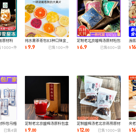
膏原材料
纯水果茶茶包83种口味金
定制老北京酸梅汤原材料包
海底
茶菊花 竹
桔柠檬百香果茶冻干泡水喝
10包名厨亲配自制商用酸
甜饮
9.9
6.9
1
¥
¥
¥
售
1000+
件
已售
100+
件
已售
600+
袋
的东西冲泡饮品
梅粉晶汁茶汤包
根
材料包乌梅
定制酸梅汤老北京商用原材
央
定制老北京酸梅汤原料包盒
茶包自煮摆
料包夏天饮料独立小包装粉
用饮
独立小包装夏天冲泡饮料乌
12
1
9
¥
.
00
¥
¥
.
00
已售
4
袋
已售
1000+
袋
官方旗舰店
制
梅养生茶花茶