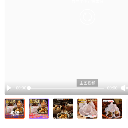
有点小卡，请重试
retry
主图视频
00:00
00:00
Play
视频