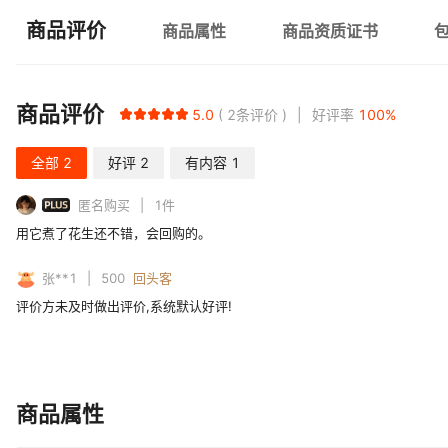
商品评价
商品属性
商品资质证书
商品评价
5.0
2
条评价
好评率
100
%
全部
2
好评
2
有内容
1
PLUS
匿名购买
1
件
用它煮了花生还不错，会回购的。
张**1
500
回头客
评价方未及时做出评价,系统默认好评!
商品属性