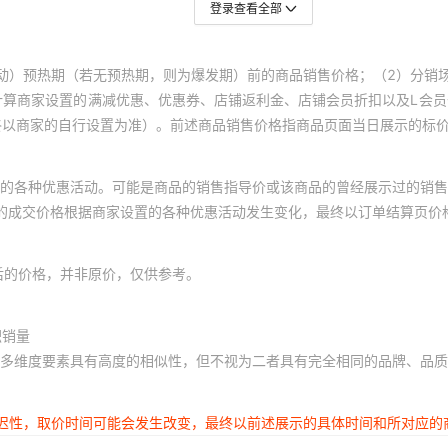
登录查看全部
动）预热期（若无预热期，则为爆发期）前的商品销售价格；（2）分销
计算商家设置的满减优惠、优惠券、店铺返利金、店铺会员折扣以及L会
终以商家的自行设置为准）。前述商品销售价格指商品页面当日展示的标
的各种优惠活动。可能是商品的销售指导价或该商品的曾经展示过的销售
体的成交价格根据商家设置的各种优惠活动发生变化，最终以订单结算页价
后的价格，并非原价，仅供参考。
积销量
多维度要素具有高度的相似性，但不视为二者具有完全相同的品牌、品质
延迟性，取价时间可能会发生改变，最终以前述展示的具体时间和所对应的