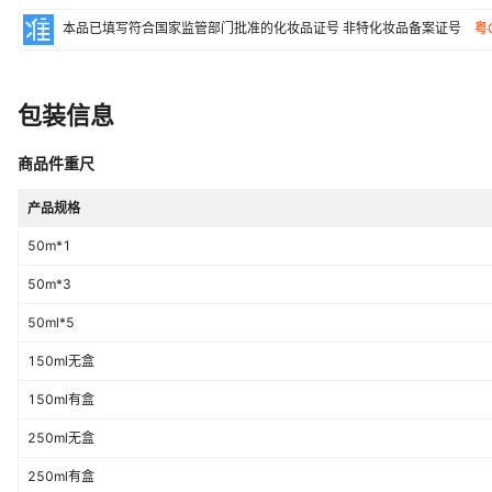
本品已填写符合国家监管部门批准的化妆品证号
非特化妆品备案证号
粤
包装信息
商品件重尺
产品规格
50m*1
50m*3
50ml*5
150ml无盒
150ml有盒
250ml无盒
250ml有盒