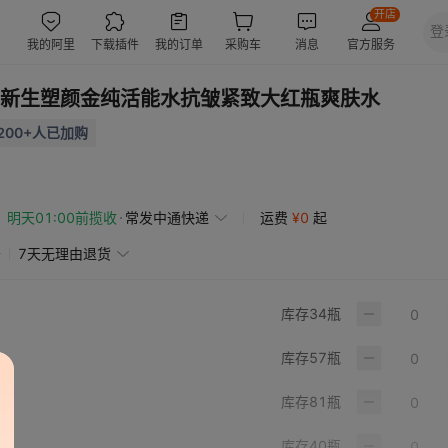
0ml新生塑颜金纯活能水抗皱紧致大红瓶爽肤水
200+人已加购
明天01:00前揽收
常发中通快递
运费
¥
0
起
赔
7天无理由退货
库存
34
瓶
库存
57
瓶
库存
81
瓶
库存
40
瓶