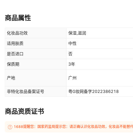
商品属性
化妆品功效
保湿,滋润
适用肤质
中性
是否进口
否
保质期
3年
产地
广州
非特化妆品备案证号
粤G妆网备字2022386218
商品资质证书
1688提醒您：国家药监局提示您：请正确认识化妆品功效，化妆品不能替