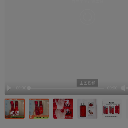
有点小卡，请重试
retry
主图视频
00:00
00:00
Play
视频