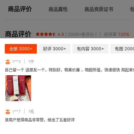
商品评价
商品属性
商品资质证书
商品评价
4.9
3000+
条评价
好评率
100
%
全部
3000+
好评
3000+
有内容
3000+
有图
200
t**3
1
件
自己留一个 送朋友一个，特别好，物美价廉 ，物超所值，快递很快 用起来
t**7
1
瓶
该用户觉得商品非常赞，给出了五星好评