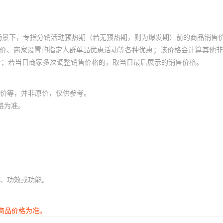
场景下，专指分销活动预热期（若无预热期，则为爆发期）前的商品销售
员价、商家设置的指定人群单品优惠活动等各种优惠；该价格会计算其他
价；若当日商家多次调整销售价格的，取当日最后展示的销售价格。
价等，并非原价，仅供参考。
格为准。
、功效或功能。
商品价格为准。