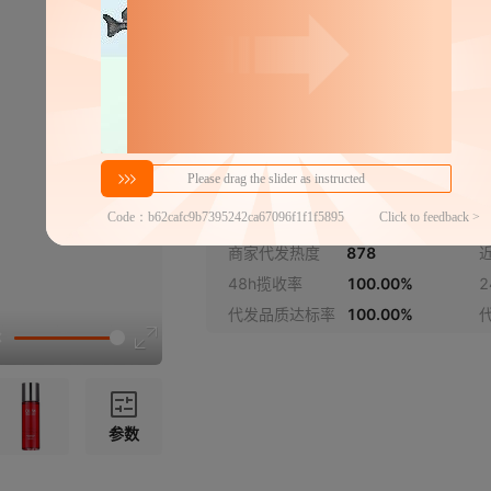
250ml有盒
大红瓶乳液100ml
展开已售罄商品
密文代发
17.5
￥
1件价格
官方仓退货,晚揽必赔
商家代发热度
878
48h揽收率
100.00%
代发品质达标率
100.00%
参数