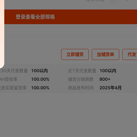
库存
97
瓶
登录查看全部规格
库存
94
瓶
立即铺货
加铺货单
代发
近30天代发数量
100以内
近7天代发数量
100以内
24h揽收率
100.00%
铺货分销商数
800+
代发买家留货率
100.00%
商品发布时间
2025年4月