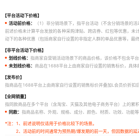
【平台活动下价格】
活动前价格：
（1）非分销场景下，指平台活动（不含分销场景的活
前述价格未计算平台发放的各种采购津贴、跨店券、红包等优惠，未
动下的各种优惠（包括商家自行设置的非指定人群的单品优惠等，最
【非平台活动下价格】
划线价格：
指商家自营销活动场景下的商品价格，该价格不包含平台
未划线价格：
商品在1688平台上由商家自行设置的销售标价，具
【发布价】
指商品在1688平台上由商家自行设置的销售标价并叠加L会员价折扣
【全网销量】
指同款商品在多个平台（含淘宝、天猫及其他电子商务平台）上的累
同款：
指商品名称、外观、规格、成分、颜色、材质、功效、功能等
*注：
1、前述说明仅适用于价格比较下的场景。
2、活动前的时间通常为预热期/爆发期的前一天，但因数据的