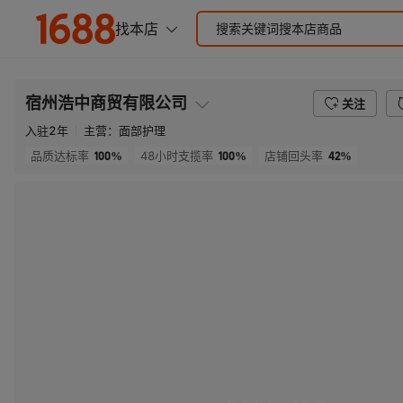
宿州浩中商贸有限公司
关注
入驻
2
年
主营：
面部护理
100%
100%
42%
品质达标率
48小时支揽率
店铺回头率