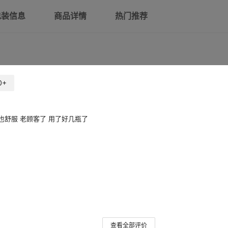
包装信息
商品详情
热门推荐
0+
也舒服 老顾客了 用了好几瓶了
查看全部评价