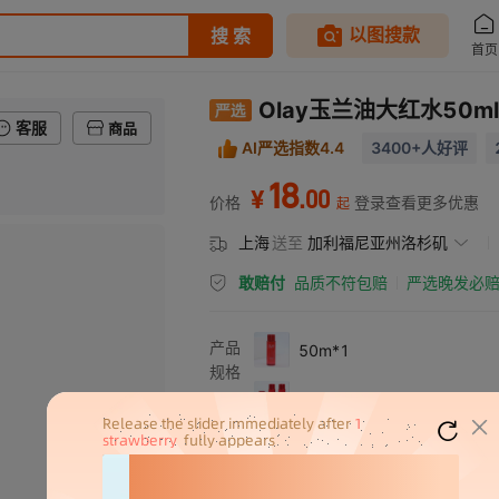
Olay玉兰油大红水5
客服
商品
AI严选指数4.4
3400+人好评
18
.
00
¥
价格
登录查看更多优惠
起
上海
送至
加利福尼亚州洛杉矶
敢赔付
品质不符包赔
严选晚发必
产品
50m*1
规格
50m*3
50ml*5
150ml有盒