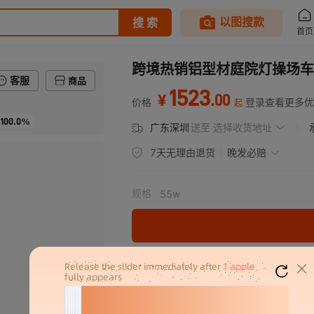
跨境热销铝型材庭院灯操场车
客服
商品
1523
.
00
¥
价格
登录查看更多优
起
100.0%
广东深圳
送至
选择收货地址
7天无理由退货
晚发必赔
规格
55w
分销代发