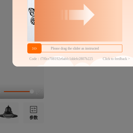
1523
￥
1件价格
官方仓退货
近30天代发数量
100以内
代发品质达标率
100.00%
参数