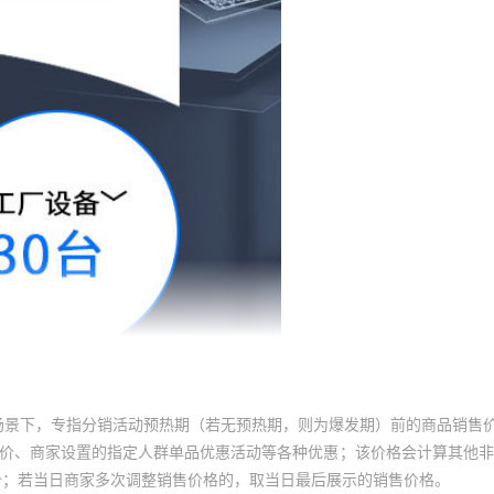
场景下，专指分销活动预热期（若无预热期，则为爆发期）前的商品销售
员价、商家设置的指定人群单品优惠活动等各种优惠；该价格会计算其他
价；若当日商家多次调整销售价格的，取当日最后展示的销售价格。