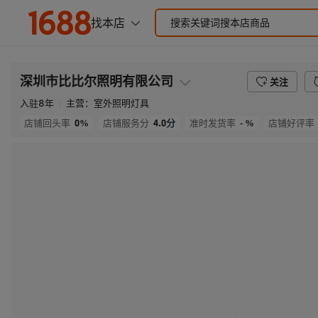
深圳市比比尔照明有限公司
关注
入驻
8
年
主营：
室外照明灯具
0%
4.0
分
- %
店铺回头率
店铺服务分
准时发货率
店铺好评率