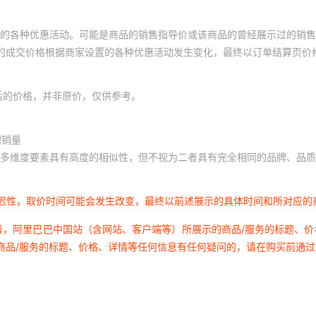
的各种优惠活动。可能是商品的销售指导价或该商品的曾经展示过的销售
体的成交价格根据商家设置的各种优惠活动发生变化，最终以订单结算页价
后的价格，并非原价，仅供参考。
积销量
多维度要素具有高度的相似性，但不视为二者具有完全相同的品牌、品质
延迟性，取价时间可能会发生改变，最终以前述展示的具体时间和所对应的
者，阿里巴巴中国站（含网站、客户端等）所展示的商品/服务的标题、
商品/服务的标题、价格、详情等任何信息有任何疑问的，请在购买前通