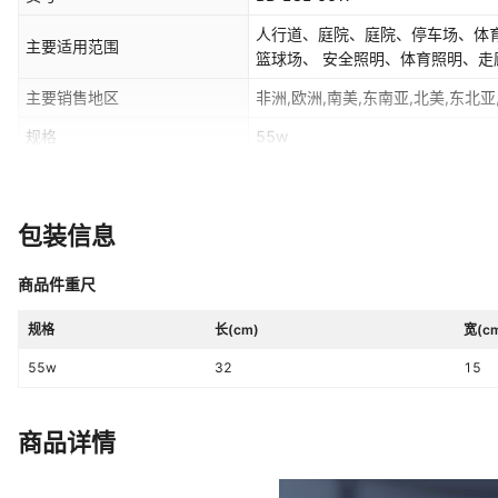
人行道、庭院、庭院、停车场、体
主要适用范围
篮球场、 安全照明、体育照明、走
主要销售地区
非洲,欧洲,南美,东南亚,北美,东北亚
规格
55w
是否有专利
否
风格
欧式
包装信息
商品件重尺
规格
长(cm)
宽(c
55w
32
15
商品详情