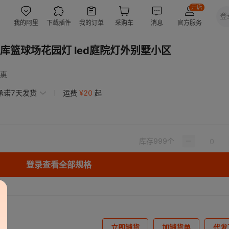
库篮球场花园灯 led庭院灯外别墅小区
惠
承诺7天发货
运费
¥
20
起
库存
999
个
登录查看全部规格
立即铺货
加铺货单
代发