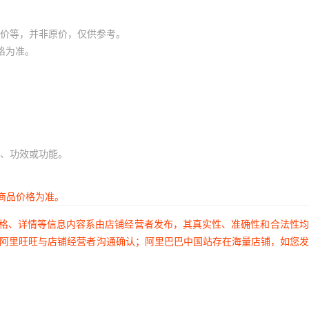
价等，并非原价，仅供参考。
格为准。
、功效或功能。
商品价格为准。
价格、详情等信息内容系由店铺经营者发布，其真实性、准确性和合法性
过阿里旺旺与店铺经营者沟通确认；阿里巴巴中国站存在海量店铺，如您