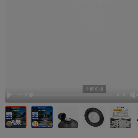
有点小卡，请重试
retry
主图视频
00:00
00:00
Play
视频