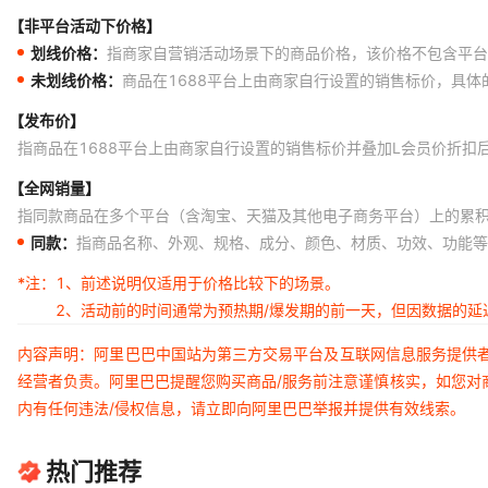
【非平台活动下价格】
划线价格：
指商家自营销活动场景下的商品价格，该价格不包含平台
未划线价格：
商品在1688平台上由商家自行设置的销售标价，具
【发布价】
指商品在1688平台上由商家自行设置的销售标价并叠加L会员价折扣
【全网销量】
指同款商品在多个平台（含淘宝、天猫及其他电子商务平台）上的累
同款：
指商品名称、外观、规格、成分、颜色、材质、功效、功能等
*注：
1、前述说明仅适用于价格比较下的场景。
2、活动前的时间通常为预热期/爆发期的前一天，但因数据的
内容声明：阿里巴巴中国站为第三方交易平台及互联网信息服务提供
经营者负责。阿里巴巴提醒您购买商品/服务前注意谨慎核实，如您对
内有任何违法/侵权信息，请立即向阿里巴巴举报并提供有效线索。
热门推荐