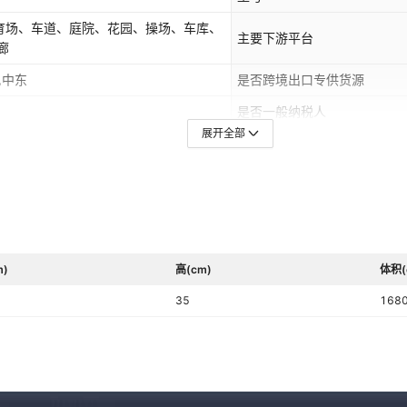
育场、车道、庭院、花园、操场、车库、
主要下游平台
廊
,中东
是否跨境出口专供货源
是否一般纳税人
展开全部
证书编号
m)
高(cm)
体积(
35
168