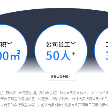
登录查看全部
动）预热期（若无预热期，则为爆发期）前的商品销售价格；（2）分销
计算商家设置的满减优惠、优惠券、店铺返利金、店铺会员折扣以及L会
终以商家的自行设置为准）。前述商品销售价格指商品页面当日展示的标