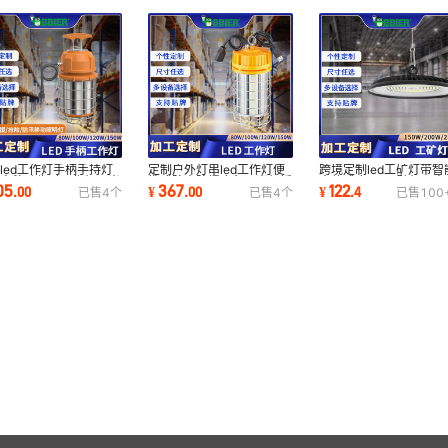
led工作灯手柄手持灯
定制户外灯串led工作灯便
跨境定制led工矿灯带智
功率移动临时工作灯强光
携式防水防爆应急强光灯插
人体感应ufo工矿灯厂房
05
367
122
.
00
¥
.
00
¥
.
4
已售
4
个
已售
4
个
已售
100
d手提工作灯
线链接led灯串
毛球场灯高棚灯