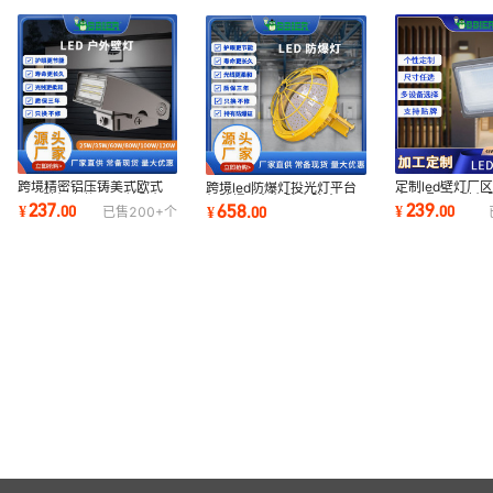
跨境精密铝压铸美式欧式
定制led壁灯厂
跨境led防爆灯投光灯平台
LED壁灯套件60W墙壁灯
方形照明灯壁灯
灯防爆应急灯防尘防水工厂
237
239
658
¥
.
00
¥
.
00
¥
.
00
已售
200+
个
悬挂户外三防潮壁灯
头LED户外壁灯
车间LED照明灯