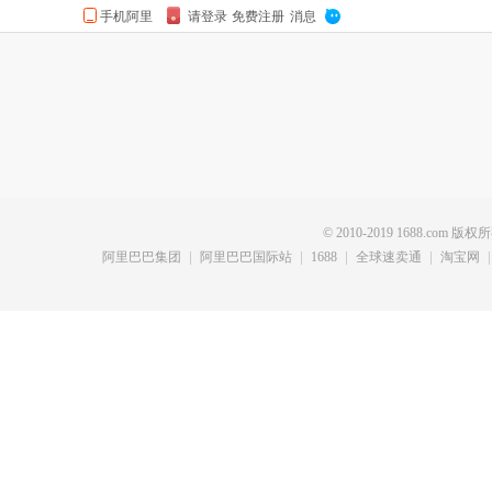
© 2010-2019 1688.com 版权
阿里巴巴集团
阿里巴巴国际站
1688
全球速卖通
淘宝网