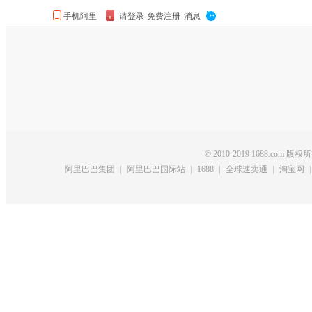
© 2010-2019 1688.com 版权
阿里巴巴集团
阿里巴巴国际站
1688
全球速卖通
淘宝网