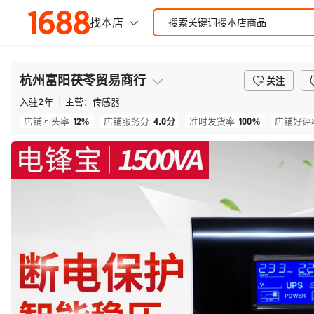
杭州富阳茯苓贸易商行
关注
入驻
2
年
主营：
传感器
12%
4.0
分
100%
店铺回头率
店铺服务分
准时发货率
店铺好评