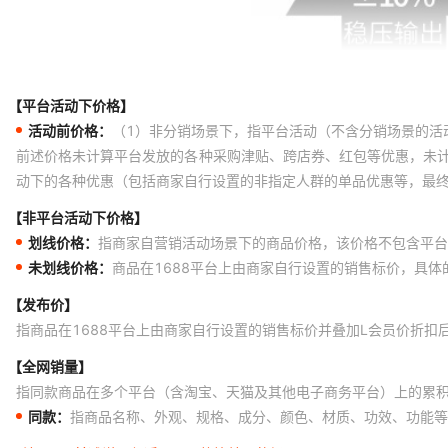
【平台活动下价格】
活动前价格：
（1）非分销场景下，指平台活动（不含分销场景的活
前述价格未计算平台发放的各种采购津贴、跨店券、红包等优惠，未
动下的各种优惠（包括商家自行设置的非指定人群的单品优惠等，最
【非平台活动下价格】
划线价格：
指商家自营销活动场景下的商品价格，该价格不包含平台
未划线价格：
商品在1688平台上由商家自行设置的销售标价，具
【发布价】
指商品在1688平台上由商家自行设置的销售标价并叠加L会员价折扣
【全网销量】
指同款商品在多个平台（含淘宝、天猫及其他电子商务平台）上的累
同款：
指商品名称、外观、规格、成分、颜色、材质、功效、功能等