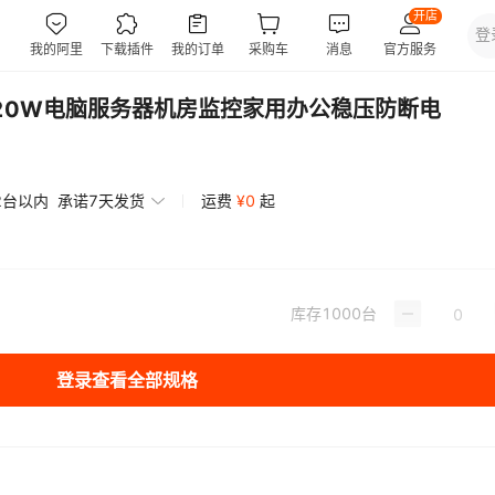
A120W电脑服务器机房监控家用办公稳压防断电
2台以内
承诺7天发货
运费
¥
0
起
库存
1000
台
登录查看全部规格