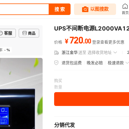
UPS不间断电源L2000V
客服
商品
720
.
00
¥
价格
登录查看更多优惠
- %
率
浙江金华
送至
选择收货地址
退货包运费
晚发必赔
极速退款
购买
数量
分销代发