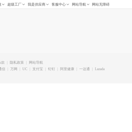
条款
隐私政策
网站导航
通信
万网
UC
支付宝
钉钉
阿里健康
一达通
Lazada