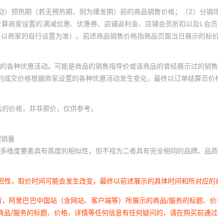
动）预热期（若无预热期，则为爆发期）前的商品销售价格；（2）分销
计算商家设置的满减优惠、优惠券、店铺返利金、店铺会员折扣以及L会
终以商家的自行设置为准）。前述商品销售价格指商品页面当日展示的标
的各种优惠活动。可能是商品的销售指导价或该商品的曾经展示过的销售
体的成交价格根据商家设置的各种优惠活动发生变化，最终以订单结算页价
后的价格，并非原价，仅供参考。
积销量
多维度要素具有高度的相似性，但不视为二者具有完全相同的品牌、品质
延迟性，取价时间可能会发生改变，最终以前述展示的具体时间和所对应的
者，阿里巴巴中国站（含网站、客户端等）所展示的商品/服务的标题、
商品/服务的标题、价格、详情等任何信息有任何疑问的，请在购买前通