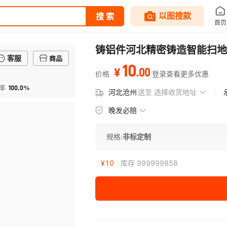
铸铝件河北精密铸造智能扫地
客服
商品
10
.
00
¥
价格
登录查看更多优惠
100.0%
率
河北沧州
送至
选择收货地址
晚发必赔
规格:
非标定制
¥
10
库存 999999858