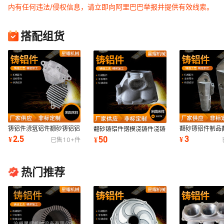
内有任何违法/侵权信息，请立即向阿里巴巴举报并提供有效线索。
搭配组货
铸铝件浇筑铝件翻砂铸铝铝
翻砂铸铝件制品
翻砂铸铝件钢模浇铸件浇铸
件铸铝件覆膜砂铸铝件铸铝
压铸造浇铸翻砂
件铝合金压铸铝件翻砂重力
2.5
3
50
¥
¥
¥
已售
10+
件
件浇筑铝件
厂家定制供应
铸造铝铸件
热门推荐