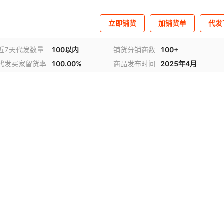
立即铺货
加铺货单
代发
近7天代发数量
100以内
铺货分销商数
100+
代发买家留货率
100.00%
商品发布时间
2025年4月
视频