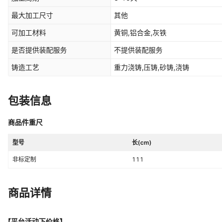
最大加工尺寸
其他
可加工材料
黄铜,铝合金,灰铁
是否提供装配服务
不提供装配服务
铸造工艺
重力浇铸,压铸,砂铸,浇铸
包装信息
商品件重尺
型号
长(cm)
非标定制
111
商品详情
【平台活动下价格】