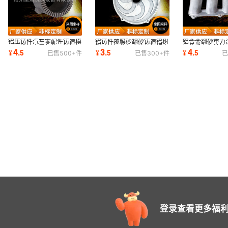
铝压铸件汽车零配件铸造模
铝铸件覆膜砂翻砂铸造铝树
铝合金翻砂重力
具开发精密零部件压铸铝加
脂砂铸铝件机床铸件铝蜗壳
铝件重力翻转铸
4
3
4
¥
.
5
¥
.
5
¥
.
5
已售
500+
件
已售
300+
件
已
工定制厂家
泵壳铸造铝件
造铝铸件供应
登录查看更多福利