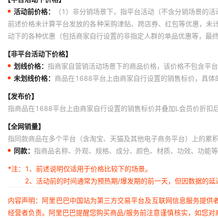
活动前价格：
（1）非分销场景下，指平台活动（不含分销场景的活
前述价格未计算平台发放的各种采购津贴、跨店券、红包等优惠，未
动下的各种优惠（包括商家自行设置的非指定人群的单品优惠等，最
【非平台活动下价格】
划线价格：
指商家自营销活动场景下的商品价格，该价格不包含平台
未划线价格：
商品在1688平台上由商家自行设置的销售标价，具
【发布价】
指商品在1688平台上由商家自行设置的销售标价并叠加L会员价折扣
【全网销量】
指同款商品在多个平台（含淘宝、天猫及其他电子商务平台）上的累
同款：
指商品名称、外观、规格、成分、颜色、材质、功效、功能等
*注：
1、前述说明仅适用于价格比较下的场景。
2、活动前的时间通常为预热期/爆发期的前一天，但因数据的
内容声明：阿里巴巴中国站为第三方交易平台及互联网信息服务提供
经营者负责。阿里巴巴提醒您购买商品/服务前注意谨慎核实，如您对