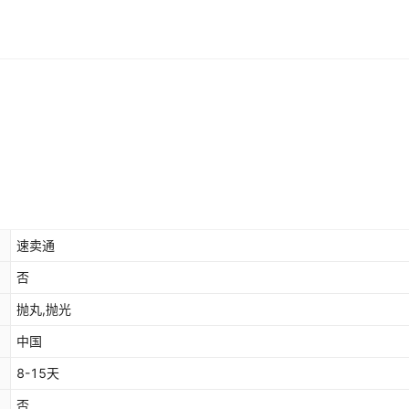
速卖通
否
抛丸,抛光
中国
8-15天
否