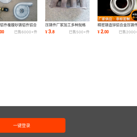
铸铝件覆膜砂铸铝件铝合
压铸件厂家加工多种规格
精密铸造锌铝合金压铸
精密高压重力铸造铸铝件
ADC12 104 A380铸铝阀
开模定做铸铝件CNC加
3
2
00
¥
.
8
¥
.
00
已售
6000+
件
已售
500+
件
已售
2000
铸铝加工
门铸造件来图定制
压铸件加工
一键登录