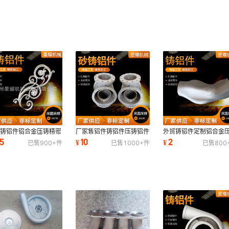
制铸铝件铝合金压铸精密
厂家售铝件铸铝件压铸铝件
外贸铸铝件定制铝合金
壳散热片低压金属膜铸造
铝烤盘铝件铸铝件压铸铝件
翻砂铸件翻砂铸铝件翻
.5
10
2
¥
¥
已售
900+
件
已售
1000+
件
已售
800
家铸铝件
铝烤盘供应
壳铸铁件