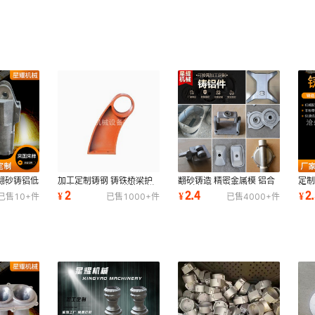
翻砂铸铝低
加工定制铸钢 铸铁桥梁护
翻砂铸造 精密金属模 铝合
定
铸铝件制品
栏支架 牛角支架 道路护栏
金 铸铝件 砂铸铝件 CNC加
蜗
2
2.4
2
¥
¥
¥
已售
10+
件
已售
1000+
件
已售
4000+
件
支架 护栏支座
工模具设计
厂