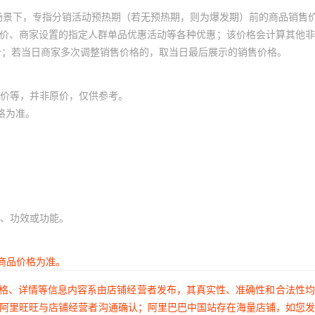
场景下，专指分销活动预热期（若无预热期，则为爆发期）前的商品销售
员价、商家设置的指定人群单品优惠活动等各种优惠；该价格会计算其他
价；若当日商家多次调整销售价格的，取当日最后展示的销售价格。
价等，并非原价，仅供参考。
格为准。
、功效或功能。
商品价格为准。
价格、详情等信息内容系由店铺经营者发布，其真实性、准确性和合法性
过阿里旺旺与店铺经营者沟通确认；阿里巴巴中国站存在海量店铺，如您