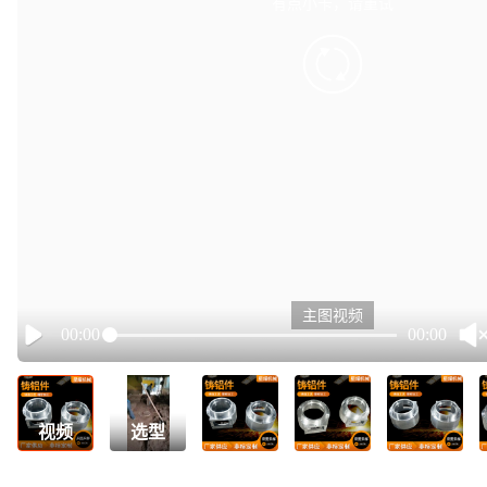
有点小卡，请重试
retry
主图视频
00:00
00:00
Play
视频
选型