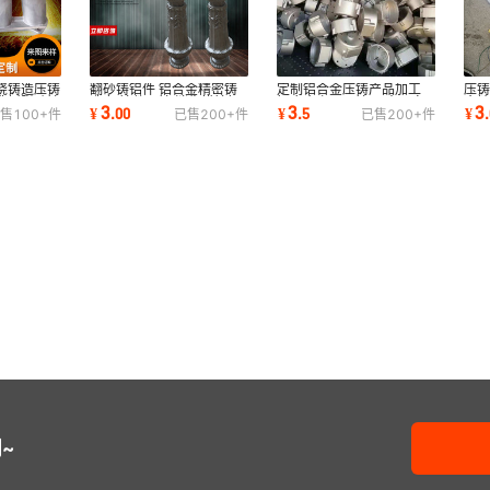
浇铸造压铸
翻砂铸铝件 铝合金精密铸
定制铝合金压铸产品加工
压
造树脂砂铸
造 铝铸件压铸 消失模铸铝
铝合金产品压铸厂 来图定
金
3
3
3
¥
.
00
¥
.
5
¥
.
售
100+
件
已售
200+
件
已售
200+
件
件 铝合金压铸
做
浇
~