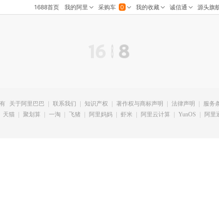
所有
关于阿里巴巴
联系我们
知识产权
著作权与商标声明
法律声明
服务
天猫
聚划算
一淘
飞猪
阿里妈妈
虾米
阿里云计算
YunOS
阿里