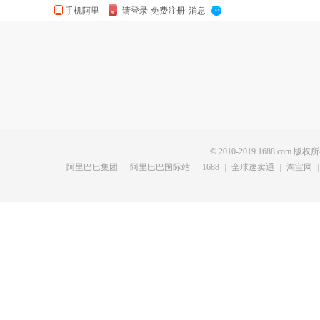
© 2010-2019 1688.com 版权
阿里巴巴集团
阿里巴巴国际站
1688
全球速卖通
淘宝网