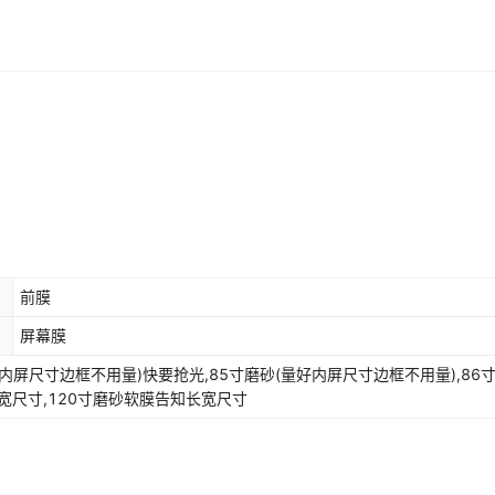
前膜
屏幕膜
80寸磨砂量好内屏尺寸边框不用量)快要抢光,85寸磨砂(量好内屏尺寸边框不用量),86
宽尺寸,120寸磨砂软膜告知长宽尺寸