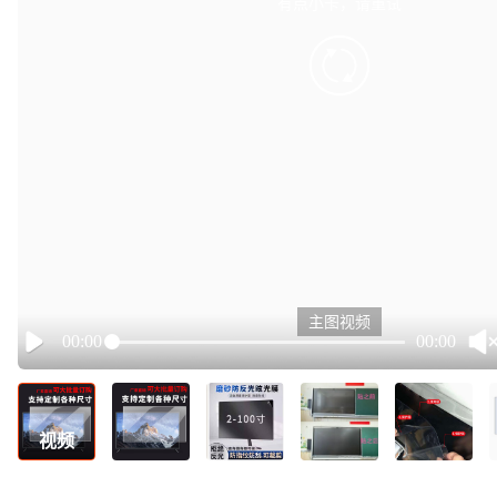
有点小卡，请重试
retry
主图视频
00:00
00:00
Play
视频