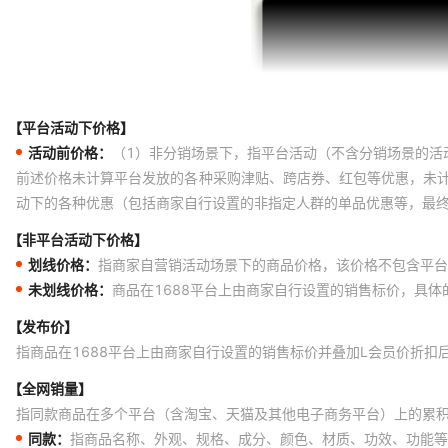
【平台活动下价格】
活动前价格：
（1）非分销场景下，指平台活动（不含分销场景的活
前述价格未计算平台发放的各种采购津贴、跨店券、红包等优惠，未
动下的各种优惠（包括商家自行设置的非指定人群的单品优惠等，最
【非平台活动下价格】
划线价格：
指商家自营销活动场景下的商品价格，该价格不包含平台
未划线价格：
商品在1688平台上由商家自行设置的销售标价，具
【发布价】
指商品在1688平台上由商家自行设置的销售标价并叠加L会员价折扣
【全网销量】
指同款商品在多个平台（含淘宝、天猫及其他电子商务平台）上的累
同款：
指商品名称、外观、规格、成分、颜色、材质、功效、功能等