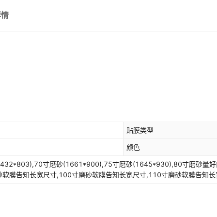
详情
贴膜类型
颜色
砂(1432*803),70寸磨砂(1661*900),75寸磨砂(1645*930),
砂软膜告知长宽尺寸,100寸磨砂软膜告知长宽尺寸,110寸磨砂软膜告知长