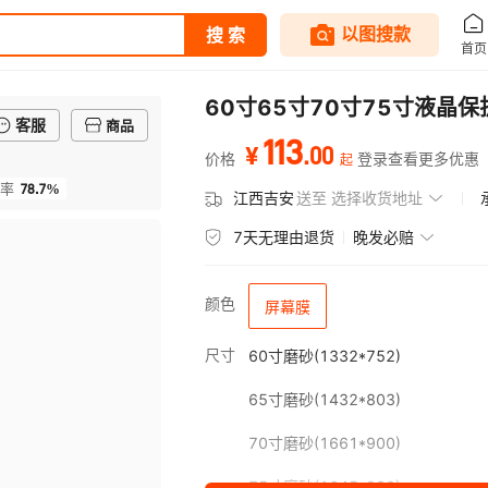
60寸65寸70寸75寸液晶
客服
商品
113
.
00
¥
价格
登录查看更多优惠
起
78.7%
率
江西吉安
送至
选择收货地址
7天无理由退货
晚发必赔
颜色
屏幕膜
尺寸
60寸磨砂(1332*752)
65寸磨砂(1432*803)
70寸磨砂(1661*900)
75寸磨砂(1645*930)