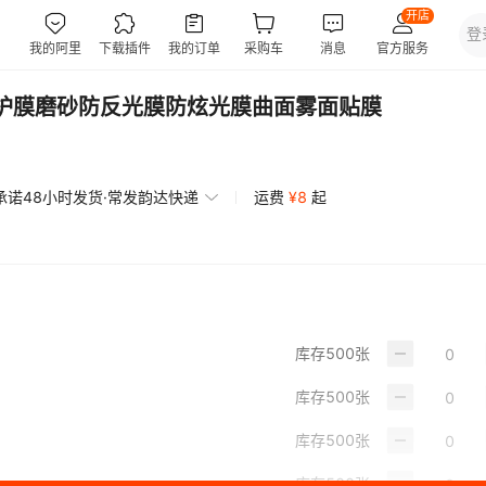
保护膜磨砂防反光膜防炫光膜曲面雾面贴膜
承诺48小时发货·常发韵达快递
运费
¥
8
起
库存
500
张
库存
500
张
库存
500
张
库存
500
张