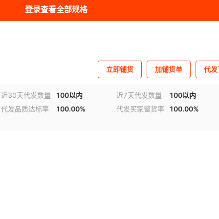
登录查看全部规格
库存
500
张
)快要抢光
库存
500
张
)
库存
500
张
立即铺货
加铺货单
代发
库存
500
张
近30天代发数量
100以内
近7天代发数量
100以内
库存
500
张
代发品质达标率
100.00%
代发买家留货率
100.00%
库存
500
张
库存
500
张