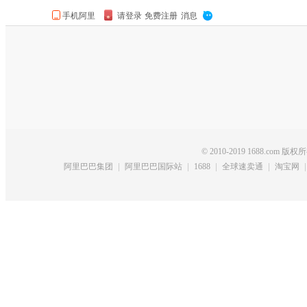
© 2010-2019 1688.com 版权
阿里巴巴集团
阿里巴巴国际站
1688
全球速卖通
淘宝网