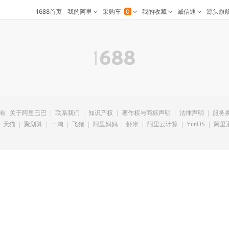
所有
关于阿里巴巴
联系我们
知识产权
著作权与商标声明
法律声明
服务
天猫
聚划算
一淘
飞猪
阿里妈妈
虾米
阿里云计算
YunOS
阿里