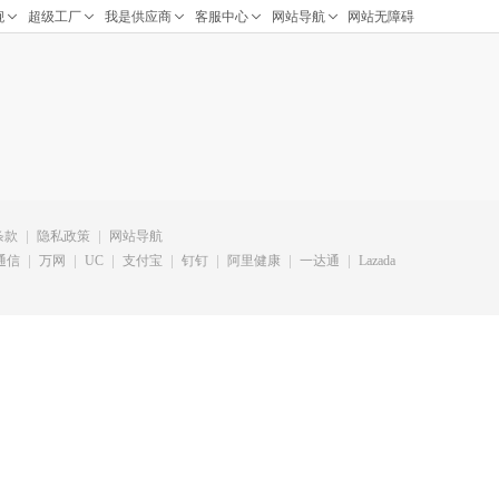
条款
隐私政策
网站导航
通信
万网
UC
支付宝
钉钉
阿里健康
一达通
Lazada