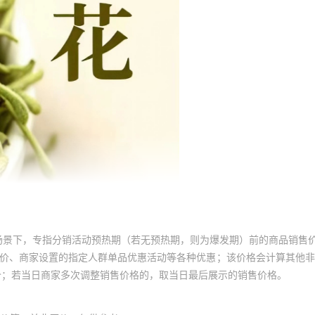
场景下，专指分销活动预热期（若无预热期，则为爆发期）前的商品销售
员价、商家设置的指定人群单品优惠活动等各种优惠；该价格会计算其他
价；若当日商家多次调整销售价格的，取当日最后展示的销售价格。