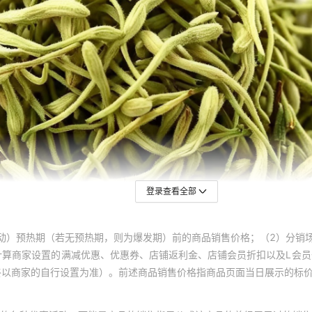
登录查看全部
动）预热期（若无预热期，则为爆发期）前的商品销售价格；（2）分销
计算商家设置的满减优惠、优惠券、店铺返利金、店铺会员折扣以及L会
终以商家的自行设置为准）。前述商品销售价格指商品页面当日展示的标