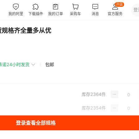
货规格齐全量多从优
承诺24小时发货
包邮
库存
2364
件
库存
2354
件
登录查看全部规格