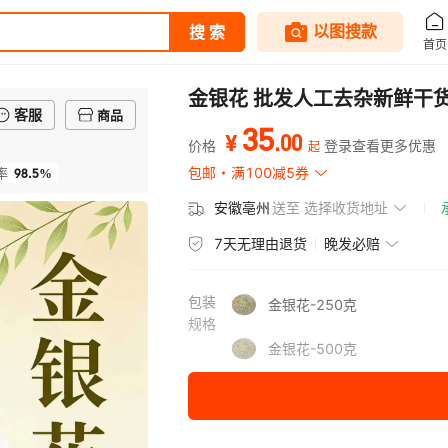
金银花 批发人工去杂新鲜干
客服
商品
35
.
00
¥
价格
登录查看更多优惠
起
98.5%
包邮
满100减5券
率
安徽亳州
送至
选择收货地址
7天无理由退货
晚发必赔
包装
金银花-250克
规格
金银花-500克