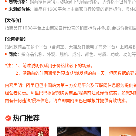
划线价格：
指商家自营销活动场景下的商品价格，该价格不包含平台
未划线价格：
商品在1688平台上由商家自行设置的销售标价，具
【发布价】
指商品在1688平台上由商家自行设置的销售标价并叠加L会员价折扣
【全网销量】
指同款商品在多个平台（含淘宝、天猫及其他电子商务平台）上的累
同款：
指商品名称、外观、规格、成分、颜色、材质、功效、功能等
*注：
1、前述说明仅适用于价格比较下的场景。
2、活动前的时间通常为预热期/爆发期的前一天，但因数据的
内容声明：阿里巴巴中国站为第三方交易平台及互联网信息服务提供
经营者负责。阿里巴巴提醒您购买商品/服务前注意谨慎核实，如您对
内有任何违法/侵权信息，请立即向阿里巴巴举报并提供有效线索。
热门推荐