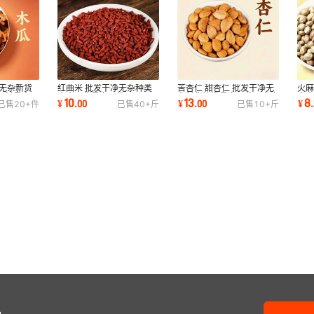
净无杂新货
红曲米 批发干净无杂种类
苦杏仁 甜杏仁 批发干净无
火麻
原料量大从
齐全干货量多从优
杂新货饱满量多从优可去皮
去
10
13
8
¥
.
00
¥
.
00
¥
.
已售
20+
件
已售
40+
斤
已售
10+
斤
品