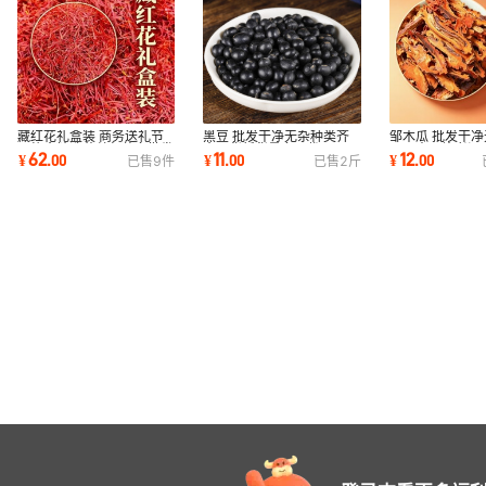
藏红花礼盒装 商务送礼节
黑豆 批发干净无杂种类齐
邹木瓜 批发干
日礼盒精选花丝包装多批发
全干货新货量多从优
正品木瓜片煮汤
62
11
12
¥
.
00
¥
.
00
¥
.
00
已售
9
件
已售
2
斤
量多从优
优