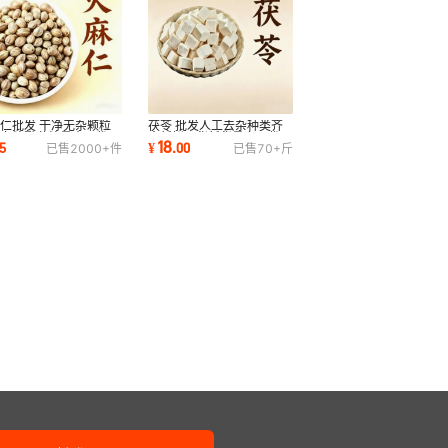
仁批发 干净无杂颗粒
茯苓 批发人工去杂种类齐
壳鸟粮鹦鹉粮量大从优
全新鲜干货新货量多从优
18
5
¥
.
00
已售
2000+
件
已售
70+
斤
种齐全