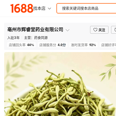
亳州市辉睿堂药业有限公司
关注
入驻
3
年
主营：
药食同源
44%
4.0
分
92%
店铺回头率
店铺服务分
准时发货率
店铺好评