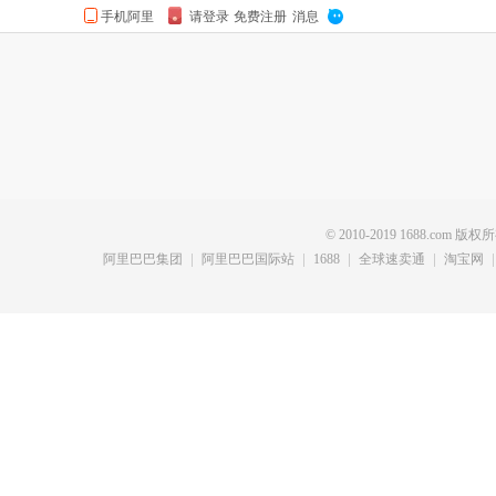
© 2010-2019 1688.com 版权
阿里巴巴集团
阿里巴巴国际站
1688
全球速卖通
淘宝网