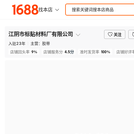
江阴市标贴材料厂有限公司
关注
入驻
23
年
主营：
胶带
9%
4.5
分
100%
店铺回头率
店铺服务分
准时发货率
店铺好评