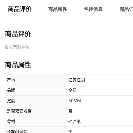
商品评价
商品属性
包装信息
商品
商品评价
暂无有效评价
商品属性
产地
江苏江阴
品牌
金貂
宽度
50MM
是否双面胶带
否
背材
硅油纸
长期耐温性
优