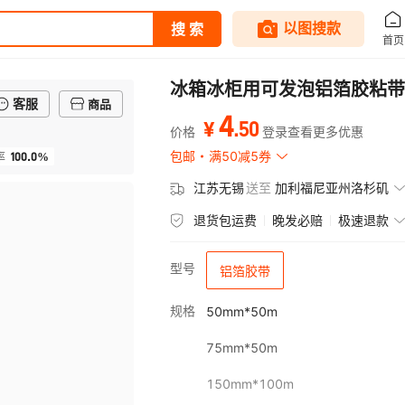
冰箱冰柜用可发泡铝箔胶粘带
客服
商品
4
.
50
¥
价格
登录查看更多优惠
100.0%
包邮
满50减5券
率
江苏无锡
送至
加利福尼亚州洛杉矶
退货包运费
晚发必赔
极速退款
型号
铝箔胶带
规格
50mm*50m
75mm*50m
150mm*100m