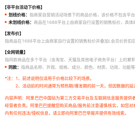
【非平台活动下价格】
划线价格：
指商家自营销活动场景下的商品价格，该价格不包含平台
未划线价格：
商品在1688平台上由商家自行设置的销售标价，具
【发布价】
指商品在1688平台上由商家自行设置的销售标价并叠加L会员价折扣
【全网销量】
指同款商品在多个平台（含淘宝、天猫及其他电子商务平台）上的累
同款：
指商品名称、外观、规格、成分、颜色、材质、功效、功能等
*注：
1、前述说明仅适用于价格比较下的场景。
2、活动前的时间通常为预热期/爆发期的前一天，但因数据的
内容声明：阿里巴巴中国站为第三方交易平台及互联网信息服务提供
经营者负责。阿里巴巴提醒您购买商品/服务前注意谨慎核实，如您对
内有任何违法/侵权信息，请立即向阿里巴巴举报并提供有效线索。