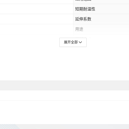
短期耐温性
延伸系数
用途
撕断方式
展开全部
订货号
颜色
离型纸类型
卷芯材质
粘性
型号
规格
最小订单量