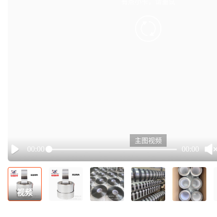
有点小卡，请重试
retry
主图视频
00:00
00:00
Play
视频