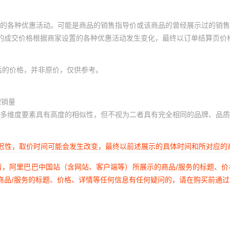
的各种优惠活动。可能是商品的销售指导价或该商品的曾经展示过的销售
体的成交价格根据商家设置的各种优惠活动发生变化，最终以订单结算页价
后的价格，并非原价，仅供参考。
积销量
多维度要素具有高度的相似性，但不视为二者具有完全相同的品牌、品质
延迟性，取价时间可能会发生改变，最终以前述展示的具体时间和所对应的
者，阿里巴巴中国站（含网站、客户端等）所展示的商品/服务的标题、
商品/服务的标题、价格、详情等任何信息有任何疑问的，请在购买前通