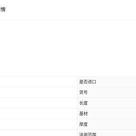
详情
是否进口
货号
长度
基材
厚度
适用范围