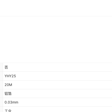
否
YHY25
20M
铝箔
0.03mm
工业