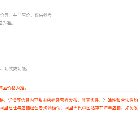
价等，并非原价，仅供参考。
格为准。
、功效或功能。
商品价格为准。
价格、详情等信息内容系由店铺经营者发布，其真实性、准确性和合法性
过阿里旺旺与店铺经营者沟通确认；阿里巴巴中国站存在海量店铺，如您