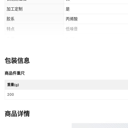
加工定制
是
胶系
丙烯酸
特点
低噪音
肉厚
0.02
可耐温度范围
-20~120
产品货号
YHY50-30
包装信息
印字内容
金貂牌铝箔胶带
商品件重尺
低/中高/超高温度
中高
重量(g)
耐温性
优
200
系列
无衬铝箔胶带
是否跨境出口专供货源
否
商品详情
名称
铝箔胶带