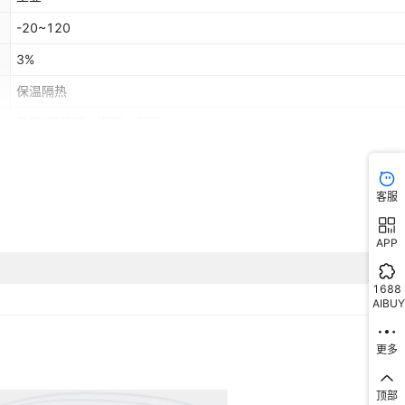
-20~120
3%
保温隔热
易撕/可截断、横断、直断
YHY50-30
灰色
客服
硅油防粘纸
APP
纸
优
1688
AIBUY
铝箔胶带
50mm*50m,75mm*50m,150mm*100m,250mm*100m
更多
2000卷
顶部