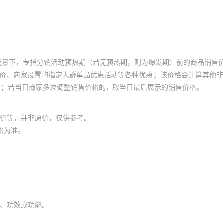
场景下，专指分销活动预热期（若无预热期，则为爆发期）前的商品销售
员价、商家设置的指定人群单品优惠活动等各种优惠；该价格会计算其他
价；若当日商家多次调整销售价格的，取当日最后展示的销售价格。
价等，并非原价，仅供参考。
格为准。
、功效或功能。