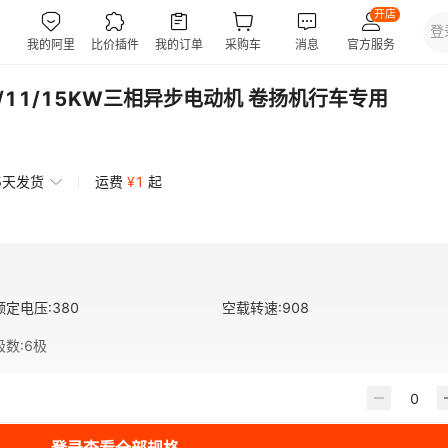
5/11/15KW三相异步电动机 卷扬机行车专用
5天发货
运费
¥
1
起
额定电压
:
380
空载转速
:
908
极数
:
6极