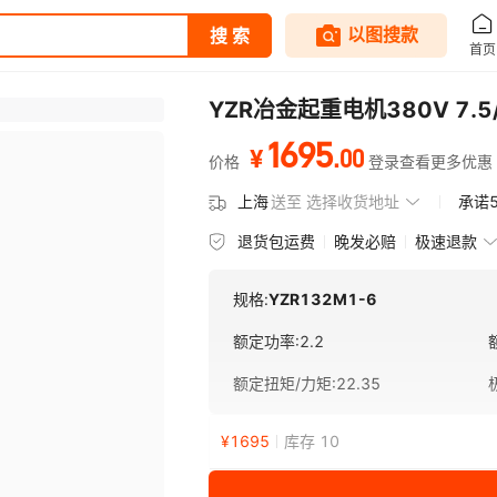
YZR冶金起重电机380V 7.
1695
.
00
¥
价格
登录查看更多优惠
上海
送至
选择收货地址
承诺
退货包运费
晚发必赔
极速退款
规格:
YZR132M1-6
额定功率
:
2.2
额定扭矩/力矩
:
22.35
¥
1695
库存 10