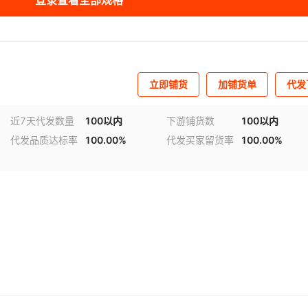
登录查看全部规格
立即铺货
加铺货单
代发
近7天代发数量
100以内
下游铺货数
100以内
代发品质达标率
100.00%
代发买家留货率
100.00%
频
1
/
4