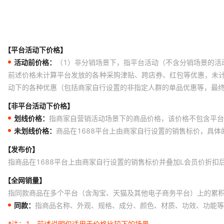
【平台活动下价格】
活动前价格：
（1）非分销场景下，指平台活动（不含分销场景的活
前述价格未计算平台发放的各种采购津贴、跨店券、红包等优惠，未
动下的各种优惠（包括商家自行设置的非指定人群的单品优惠等，最
【非平台活动下价格】
划线价格：
指商家自营销活动场景下的商品价格，该价格不包含平台
未划线价格：
商品在1688平台上由商家自行设置的销售标价，具
【发布价】
指商品在1688平台上由商家自行设置的销售标价并叠加L会员价折扣
【全网销量】
指同款商品在多个平台（含淘宝、天猫及其他电子商务平台）上的累
同款：
指商品名称、外观、规格、成分、颜色、材质、功效、功能等
*注：
1、前述说明仅适用于价格比较下的场景。