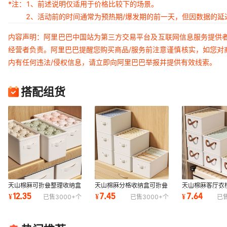
*注：
1、前述说明仅适用于价格比较下的场景。
2、活动前的时间通常为预热期/爆发期的前一天，但因数据的
内容声明：阿里巴巴中国站为第三方交易平台及互联网信息服务提供
经营者负责。阿里巴巴提醒您购买商品/服务前注意谨慎核实，如您对
内有任何违法/侵权信息，请立即向阿里巴巴举报并提供有效线索。
搭配组货
天山棉麻可折叠整理收纳盒
天山棉麻分格收纳盒可折叠
天山棉麻客厅衣
卧室衣柜分格杂物抽屉式储
衣柜橱柜桌面衣物储物盒抽
容量衣物收纳筐
12.35
7.45
7.64
¥
¥
¥
已售
3000+
个
已售
3000+
个
已
物盒收纳箱
屉式收纳箱
储物箱抽屉式