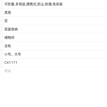
可折叠,多用途,便携式,防尘,防潮,免安装
其他
否
双盖收纳
储物间
没有
小号，大号
CX1171
可以
内贸+外贸
2025
天山棉麻双盖收纳箱【小号】
欧洲,南美,东南亚,北美