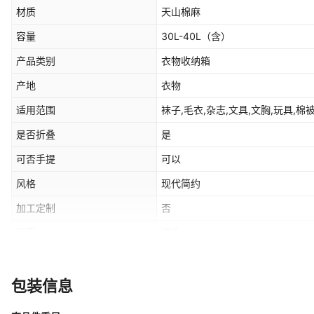
材质
天山棉麻
容量
30L-40L（含）
产品类别
衣物收纳箱
产地
衣物
适用范围
袜子,毛衣,杂志,文具,文胸,玩具,棉
是否折叠
是
可否手提
可以
风格
现代简约
加工定制
否
图案
纯色
箱装数量
50
价格段
10-20元
包装信息
主要下游平台
ebay,亚马逊,wish,速卖通,LAZADA