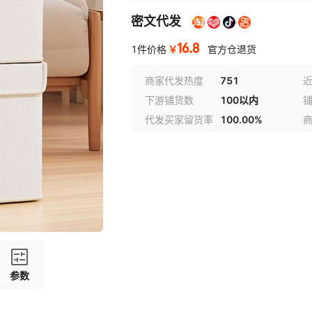
密文代发
16.8
￥
1件价格
官方仓退货
商家代发热度
751
近
下游铺货数
100以内
代发买家留货率
100.00%
参数