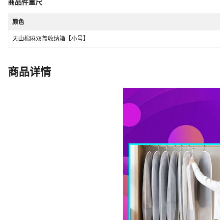
商品件重尺
是否跨境出口专供货源
是
颜色
毛重
0.6
天山棉麻双盖收纳箱【小号】
商品详情