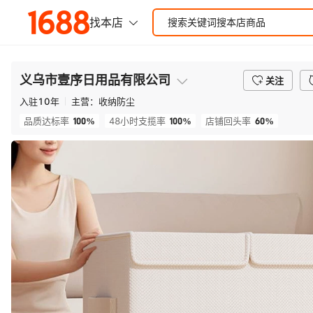
义乌市壹序日用品有限公司
关注
入驻
10
年
主营：
收纳防尘
100%
100%
60%
品质达标率
48小时支揽率
店铺回头率