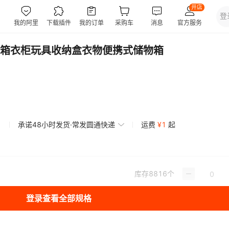
箱衣柜玩具收纳盒衣物便携式储物箱
承诺48小时发货·常发圆通快递
运费
¥
1
起
库存
8816
个
】
登录查看全部规格