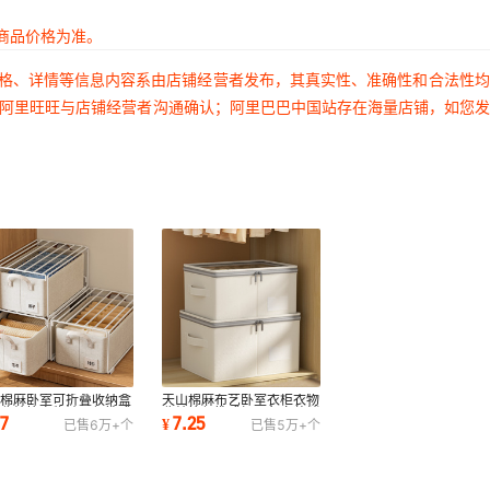
商品价格为准。
价格、详情等信息内容系由店铺经营者发布，其真实性、准确性和合法性
过阿里旺旺与店铺经营者沟通确认；阿里巴巴中国站存在海量店铺，如您
山棉麻卧室可折叠收纳盒
天山棉麻布艺卧室衣柜衣物
子收纳箱衣物裤子便携式
收纳箱便携式加厚免安装储
.7
7.25
¥
已售
6万+
个
已售
5万+
个
柜整理盒
物箱收纳袋盒