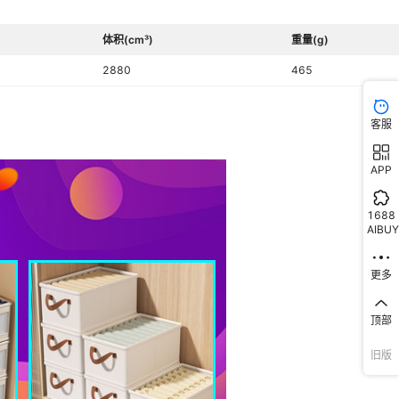
否
体积(cm³)
重量(g)
翻盖
2880
465
客服
APP
1688
AIBUY
更多
顶部
旧版