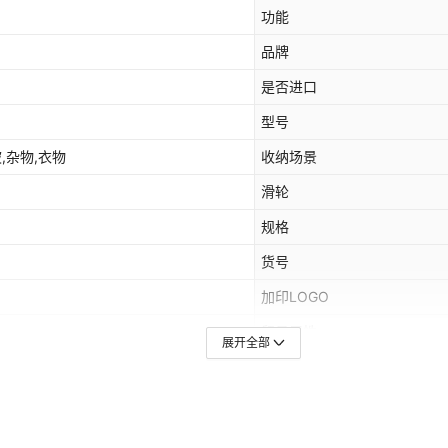
功能
品牌
是否进口
型号
被,杂物,衣物
收纳场景
滑轮
规格
货号
加印LOGO
贸易属性
展开全部
产品上市时间
颜色
主要销售地区