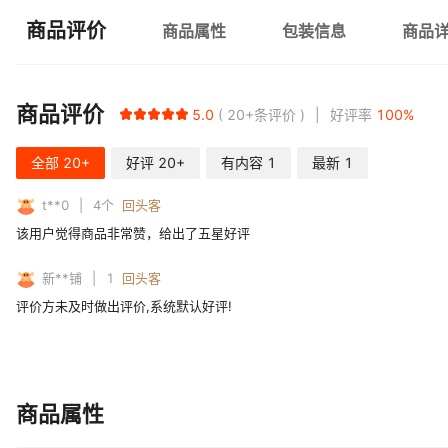
商品评价
商品属性
包装信息
商品
商品评价
5.0
20+
条评价
好评率
100
%
全部
20+
好评
20+
有内容
1
最新
1
t**0
4
个
回头客
该用户觉得商品非常赞，给出了五星好评
新**铺
1
回头客
评价方未及时做出评价,系统默认好评!
商品属性