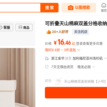
可折叠天山棉麻双盖分格收纳
客服
商品
20+人好评
关注的店
16
.
46
¥
价格
登录查看更多优惠
起
限时9.8折
3件混批
浙江金华
送至
加利福尼亚州洛杉矶
7天无理由退货
晚发必赔
颜色
天山棉麻双盖收纳箱【小号