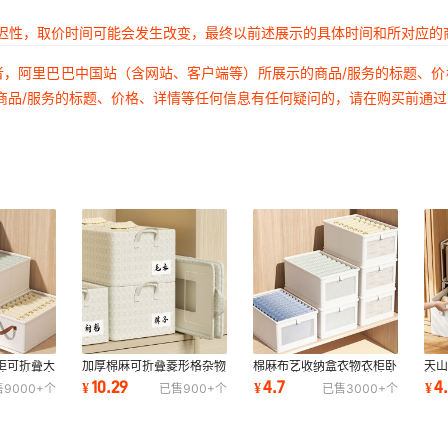
延迟性，取价时间可能会发生改变，最终以前述展示的具体时间和所对应的
者，阿里巴巴中国站（含网站、客户端等）所展示的商品/服务的标题、
商品/服务的标题、价格、详情等任何信息有任何疑问的，请在购买前通
柜可折叠大
加厚棉麻可折叠菱形格杂物
棉麻布艺收纳盒衣物衣柜卧
天
整理收纳盒
卧室整理衣物收纳盒衣柜储
室客厅收纳防尘杂物收纳盒
袜
10.29
4.7
4
¥
¥
¥
售
9000+
个
已售
900+
个
已售
3000+
个
物盒收纳筐
抽屉储物收纳
衣