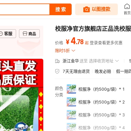
校服净官方旗舰店正品洗校服
客服
商品
4
.
78
¥
价格
登录查看更多优惠
起
限时5折
浙江金华
送至
选择收货地址
7天无理由退货
晚发必赔
假一赔
颜色
校服净（约500g/袋）* 1
分类
校服净（约500g/袋）* 2
校服净（约500g/袋）* 3
校服净（约500g/袋）* 4