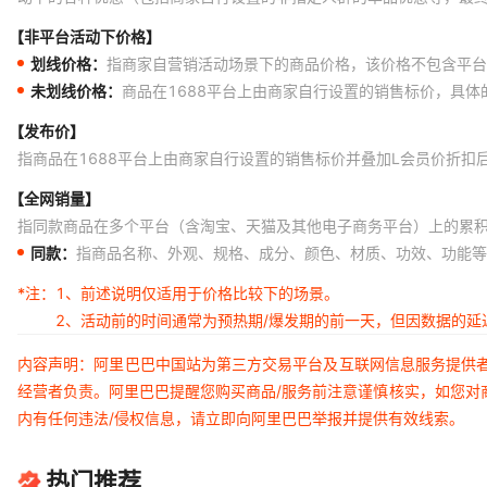
【非平台活动下价格】
划线价格：
指商家自营销活动场景下的商品价格，该价格不包含平台
未划线价格：
商品在1688平台上由商家自行设置的销售标价，具
【发布价】
指商品在1688平台上由商家自行设置的销售标价并叠加L会员价折扣
【全网销量】
指同款商品在多个平台（含淘宝、天猫及其他电子商务平台）上的累
同款：
指商品名称、外观、规格、成分、颜色、材质、功效、功能等
*注：
1、前述说明仅适用于价格比较下的场景。
2、活动前的时间通常为预热期/爆发期的前一天，但因数据的
内容声明：阿里巴巴中国站为第三方交易平台及互联网信息服务提供
经营者负责。阿里巴巴提醒您购买商品/服务前注意谨慎核实，如您对
内有任何违法/侵权信息，请立即向阿里巴巴举报并提供有效线索。
热门推荐