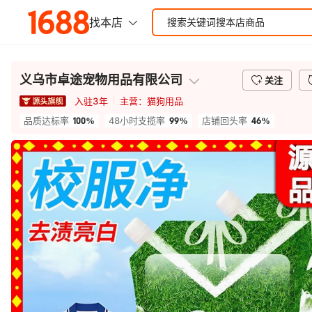
义乌市卓途宠物用品有限公司
关注
入驻
3
年
主营：
猫狗用品
100%
99%
46%
品质达标率
48小时支揽率
店铺回头率