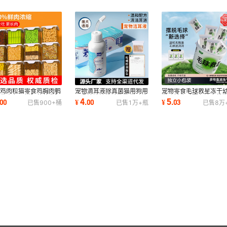
干鸡肉粒猫零食鸡胸肉鹌
宠物滴耳液除真菌猫用狗用
宠物零食毛球救星冻干
蛋黄小鱼干增肥营养发腮
耳朵清洁清洗液狗狗猫咪洗
猫助排化毛膏鱼油多维
4
5
00
¥
.
00
¥
.
03
已售
900+
桶
已售
1万+
瓶
已售
8万
猫粮猫咪桶
耳液宠物用品
营养猫狗零食