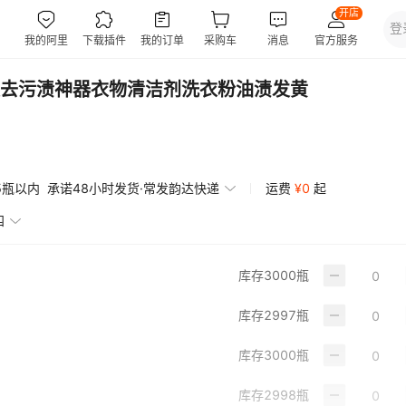
去污渍神器衣物清洁剂洗衣粉油渍发黄
5瓶以内
承诺48小时发货·常发韵达快递
运费
¥
0
起
四
库存
3000
瓶
库存
2997
瓶
库存
3000
瓶
库存
2998
瓶