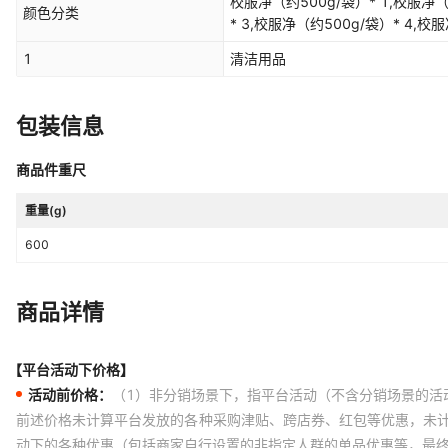
校服净（约500g/袋）* 1,校服净（
颜色分类
* 3,校服净（约500g/袋）* 4,校服
1
清洁用品
包装信息
商品件重尺
重量(g)
600
商品详情
【平台活动下价格】
活动前价格：
（1）非分销场景下，指平台活动（不含分销场景的活
前述价格未计算平台发放的各种采购津贴、跨店券、红包等优惠，未
动下的各种优惠（包括商家自行设置的非指定人群的单品优惠等，最