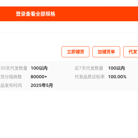
库存
2996
瓶
登录查看全部规格
立即铺货
加铺货单
代发
30天代发数量
100以内
近7天代发数量
100以内
铺货分销商数
80000+
代发品质达标率
100.00%
商品发布时间
2025年5月