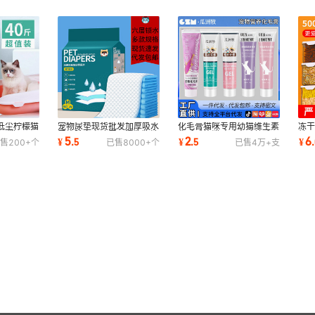
低尘柠檬猫
宠物尿垫现货批发加厚吸水
化毛膏猫咪专用幼猫维生素
冻
团猫沙20
尿片除臭泰迪尿不湿狗狗清
化毛球片猫吐毛去毛美毛用
鹑
5
2
6
¥
.
5
¥
.
5
¥
.
售
200+
个
已售
8000+
个
已售
4万+
支
品
洁尿垫狗垫子
品狗狗营养膏
条