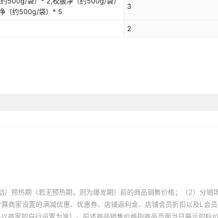
约500g/袋）* 2,校服净（约500g/袋）
3
净（约500g/袋）* 5
2
动）预热期（若无预热期，则为爆发期）前的商品销售价格；（2）分销
计算商家设置的满减优惠、优惠券、店铺返利金、店铺会员折扣以及L会
终以商家的自行设置为准）。前述商品销售价格指商品页面当日展示的标