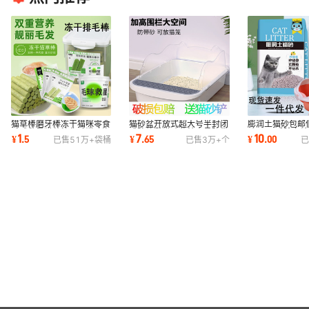
猫草棒磨牙棒冻干猫咪零食
猫砂盆开放式超大号半封闭
膨润土猫砂包邮
毛球救星猫草粒化毛猫咪泡
式防外溅猫砂盆特大号防带
砂10公斤除臭结
1
7
10
¥
.
5
¥
.
65
¥
.
00
已售
51万+
袋桶
已售
3万+
个
已
面猫草排毛棒
沙猫厕所批发
斤10kg猫咪用