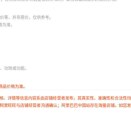
价等，并非原价，仅供参考。
格为准。
、功效或功能。
商品价格为准。
价格、详情等信息内容系由店铺经营者发布，其真实性、准确性和合法性
过阿里旺旺与店铺经营者沟通确认；阿里巴巴中国站存在海量店铺，如您