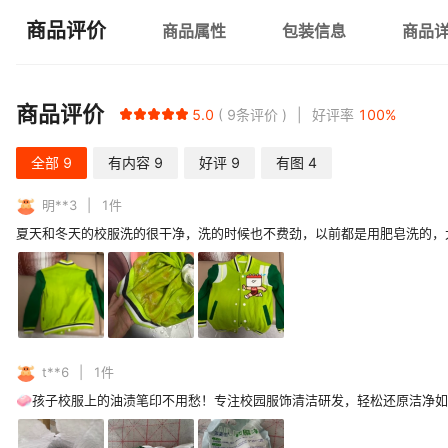
商品评价
商品属性
包装信息
商品
商品评价
5.0
9
条评价
好评率
100
%
全部
9
有内容
9
好评
9
有图
4
明**3
1
件
夏天和冬天的校服洗的很干净，洗的时候也不费劲，以前都是用肥皂洗的，
t**6
1
件
🧼孩子校服上的油渍笔印不用愁！专注校园服饰清洁研发，轻松还原洁净如