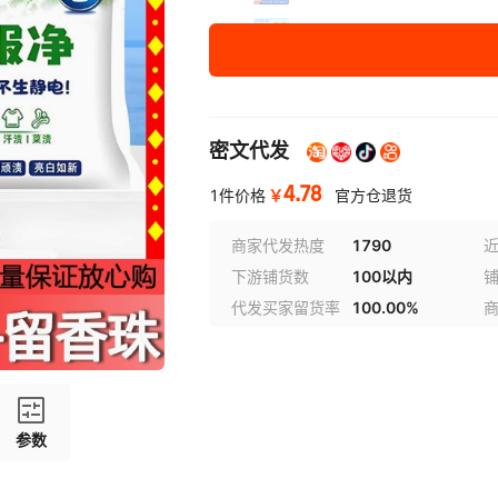
校服净（约500g/袋）* 5
密文代发
4.78
￥
1件价格
官方仓退货
商家代发热度
1790
近
下游铺货数
100以内
代发买家留货率
100.00%
参数