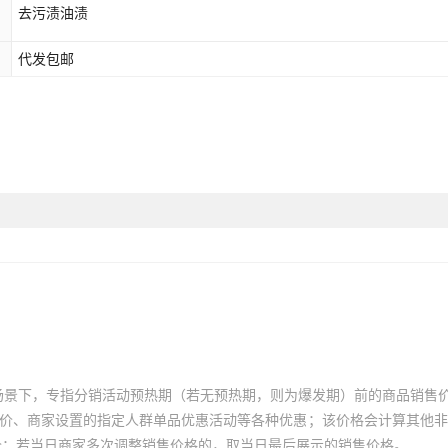
去污渍油渍
代发包邮
场景下，专指分销活动预热期（若无预热期，则为爆发期）前的商品销售
员价、商家设置的指定人群单品优惠活动等各种优惠；该价格会计算其他
价；若当日商家多次调整销售价格的，取当日最后展示的销售价格。