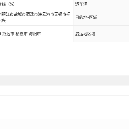
专线
（%）
运车辆
州镇江市盐城市宿迁市连云港市无锡市桐
目的地-区域
绍兴
 招远市 栖霞市 海阳市
启运地区域