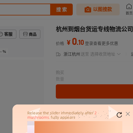
杭州到烟台货运专线物流公司
客服
商品
0
.
10
¥
价格
登录查看更多优惠
- %
浙江杭州
送至
选择收货地址
购买
数量
分销代发
0.1
￥
1件价格
官方仓退货