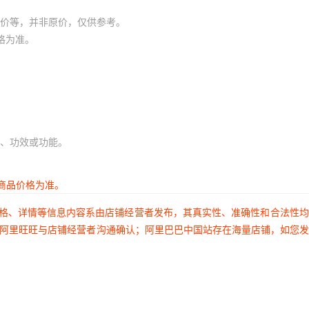
价等，并非原价，仅供参考。
格为准。
、功效或功能。
商品价格为准。
价格、详情等信息内容系由店铺经营者发布，其真实性、准确性和合法性
过阿里旺旺与店铺经营者沟通确认；阿里巴巴中国站存在海量店铺，如您