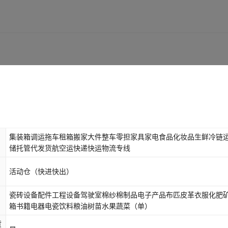
集装箱调运拖车租箱搬家大件整车零担家具家电食品化妆品生鲜冷链
储托管代发货航空运快递快运物流专线
活动仓（快进快出）
瓷砖设备配件工程设备驾驶室棉纱棉制品电子产品布匹皮革衣服化肥
箱书籍电器电瓷饮料粮油树苗水果蔬菜
（单）
货