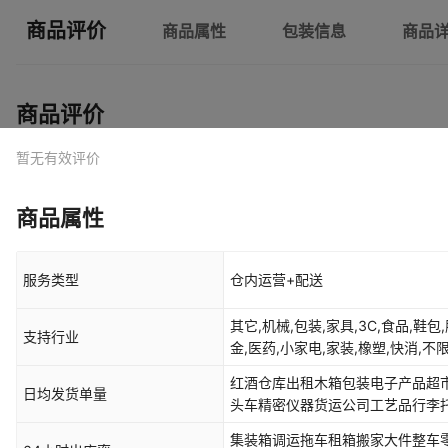
商品评价
商品属性
包装信息
商品
商品评价
暂无有效评价
商品属性
服务类型
仓内运营+配送
其它,机械,包装,家具,3C,食品,鞋包
支持行业
金,医药,小家电,家装,橡塑,快消,不
红酒仓库出租木箱包装电子产品超
日均发货单量
头车精密仪器货运公司工艺品行李
集装箱调运拖车租箱搬家大件整车