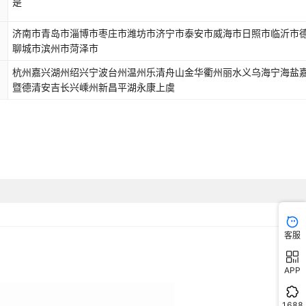
是
济南市青岛市淄博市枣庄市潍坊市济宁市泰安市威海市日照市临沂市
聊城市滨州市菏泽市
杭州嘉兴湖州绍兴宁波台州温州乐清舟山金华衢州丽水义乌海宁海盐
暨德清安吉长兴嵊州新昌平湖永康上虞
客服
APP
1688