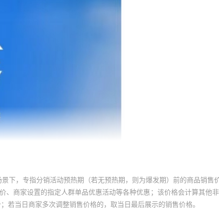
场景下，专指分销活动预热期（若无预热期，则为爆发期）前的商品销售
员价、商家设置的指定人群单品优惠活动等各种优惠；该价格会计算其他
价；若当日商家多次调整销售价格的，取当日最后展示的销售价格。