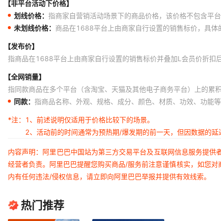
【非平台活动下价格】
划线价格：
指商家自营销活动场景下的商品价格，该价格不包含平台
未划线价格：
商品在1688平台上由商家自行设置的销售标价，具
【发布价】
指商品在1688平台上由商家自行设置的销售标价并叠加L会员价折扣
【全网销量】
指同款商品在多个平台（含淘宝、天猫及其他电子商务平台）上的累
同款：
指商品名称、外观、规格、成分、颜色、材质、功效、功能等
*注：
1、前述说明仅适用于价格比较下的场景。
2、活动前的时间通常为预热期/爆发期的前一天，但因数据的
内容声明：阿里巴巴中国站为第三方交易平台及互联网信息服务提供
经营者负责。阿里巴巴提醒您购买商品/服务前注意谨慎核实，如您对
内有任何违法/侵权信息，请立即向阿里巴巴举报并提供有效线索。
热门推荐