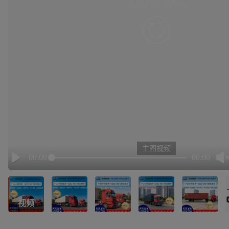
有点小卡，请重试
retry
主图视频
00:00
00:00
Play
视频