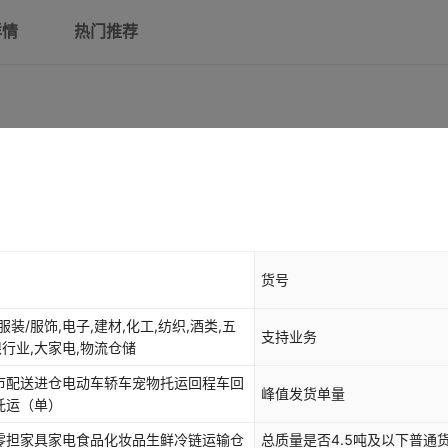
详情
热门推荐
货号
,服装/服饰,电子,建材,化工,纺织,酒类,五
支持业务
限行业,大家电,物流仓储
市配送进仓电动车轿车宠物托运回程车回
峰值发货单量
托运
（单）
零担家具家电食品化妆品生鲜冷链运输仓
总质量是否4.5吨及以下普通