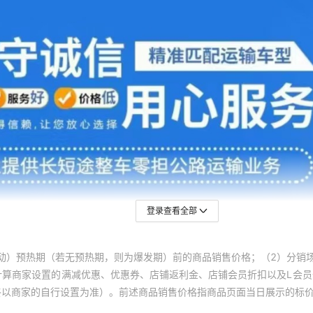
登录查看全部
动）预热期（若无预热期，则为爆发期）前的商品销售价格；（2）分销
计算商家设置的满减优惠、优惠券、店铺返利金、店铺会员折扣以及L会
终以商家的自行设置为准）。前述商品销售价格指商品页面当日展示的标