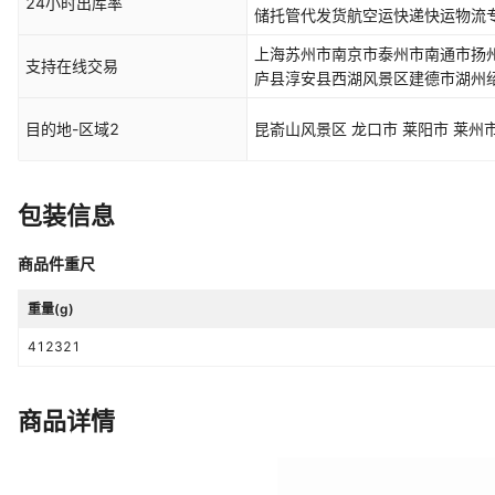
24小时出库率
储托管代发货航空运快递快运物流
上海苏州市南京市泰州市南通市扬
支持在线交易
庐县淳安县西湖风景区建德市湖州
目的地-区域2
昆嵛山风景区 龙口市 莱阳市 莱州市
包装信息
商品件重尺
重量(g)
412321
商品详情