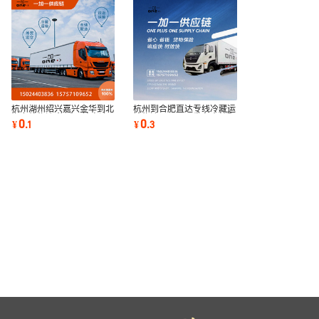
杭州湖州绍兴嘉兴金华到北
杭州到合肥直达专线冷藏运
海专线物流 往返运输直达
输物流公司天天发车仓储配
0
0
¥
.
1
¥
.
3
车辆整车零担
送往返运输