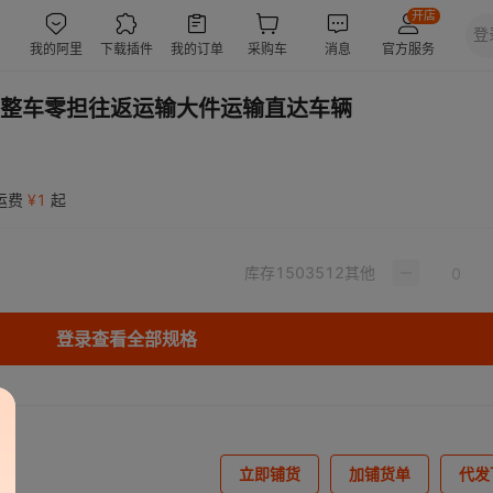
整车零担往返运输大件运输直达车辆
运费
¥
1
起
库存
1503512
其他
登录查看全部规格
立即铺货
加铺货单
代发