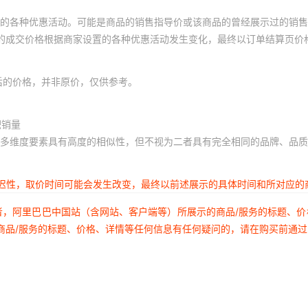
的各种优惠活动。可能是商品的销售指导价或该商品的曾经展示过的销售
体的成交价格根据商家设置的各种优惠活动发生变化，最终以订单结算页价
后的价格，并非原价，仅供参考。
积销量
多维度要素具有高度的相似性，但不视为二者具有完全相同的品牌、品质
延迟性，取价时间可能会发生改变，最终以前述展示的具体时间和所对应的
者，阿里巴巴中国站（含网站、客户端等）所展示的商品/服务的标题、
商品/服务的标题、价格、详情等任何信息有任何疑问的，请在购买前通