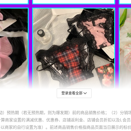
登录查看全部
动）预热期（若无预热期，则为爆发期）前的商品销售价格；（2）分销
计算商家设置的满减优惠、优惠券、店铺返利金、店铺会员折扣以及L会
终以商家的自行设置为准）。前述商品销售价格指商品页面当日展示的标