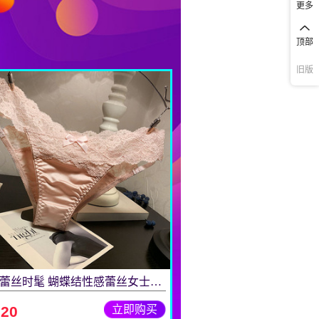
更多
顶部
旧版