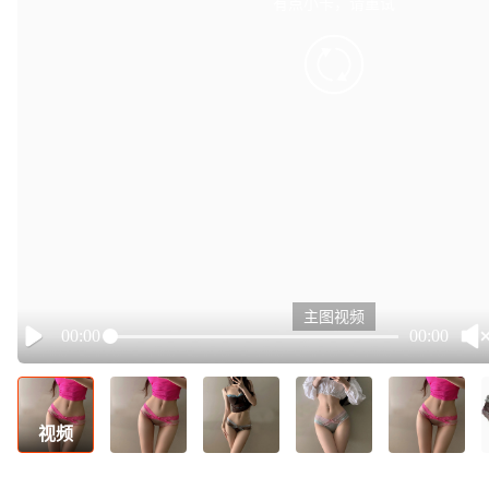
有点小卡，请重试
retry
主图视频
00:00
00:00
Play
视频