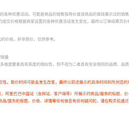
的各种优惠活动。可能是商品的销售指导价或该商品的曾经展示过的销售
体的成交价格根据商家设置的各种优惠活动发生变化，最终以订单结算页价
后的价格，并非原价，仅供参考。
积销量
多维度要素具有高度的相似性，但不视为二者具有完全相同的品牌、品质
延迟性，取价时间可能会发生改变，最终以前述展示的具体时间和所对应的
者，阿里巴巴中国站（含网站、客户端等）所展示的商品/服务的标题、
商品/服务的标题、价格、详情等任何信息有任何疑问的，请在购买前通