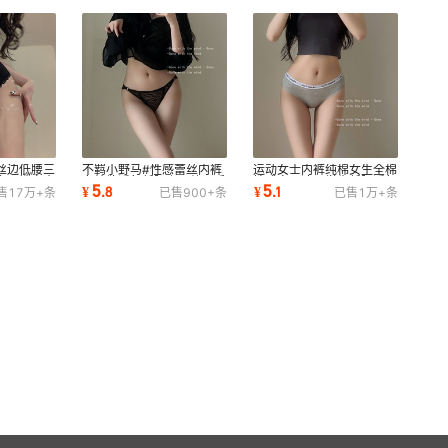
丝边低腰三
不羁小野马#性感蕾丝内裤
运动女士内裤纯棉女生全棉
交叉镂空内
女纯欲透气低腰斑马纹日系
性感字母速干学生低腰透气
5
5
¥
.
8
¥
.
1
售
17万+
条
已售
900+
条
已售
1万+
条
少女士三角裤
三角裤批发