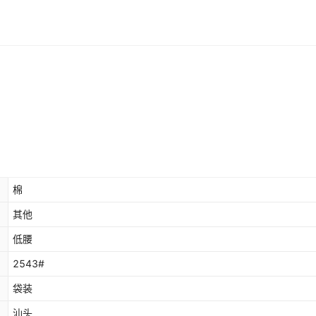
棉
其他
低腰
2543#
袋装
汕头