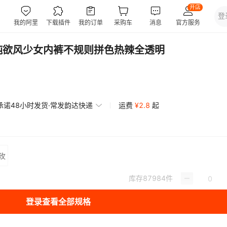
纯欲风少女内裤不规则拼色热辣全透明
承诺48小时发货·常发韵达快递
运费
¥
2.8
起
玫
库存
87984
件
登录查看全部规格