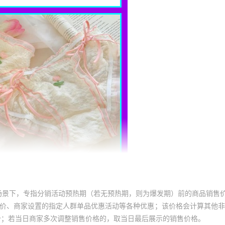
场景下，专指分销活动预热期（若无预热期，则为爆发期）前的商品销售
员价、商家设置的指定人群单品优惠活动等各种优惠；该价格会计算其他
价；若当日商家多次调整销售价格的，取当日最后展示的销售价格。