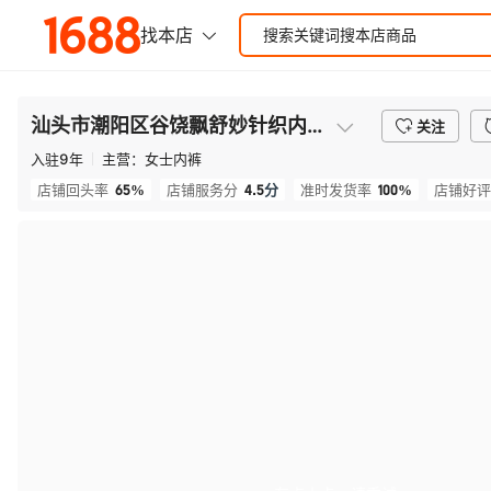
汕头市潮阳区谷饶飘舒妙针织内衣厂
关注
入驻
9
年
主营：
女士内裤
65%
4.5
分
100%
店铺回头率
店铺服务分
准时发货率
店铺好评