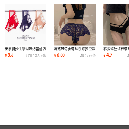
无痕网纱性感蝴蝶结蕾丝内
法式风情全蕾丝性感镂空欧
韩版螺纹纯棉蕾
裤女低腰女士三角裤提臀花
美透明纯棉裆女士中腰平角
角裤绑带内裤女
3
6
4
¥
.
6
¥
.
00
¥
.
7
已售
13万+
条
已售
4万+
条
已
边火辣超薄
内裤女火辣
裤少女无痕