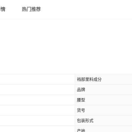
详情
热门推荐
裆部里料成分
品牌
腰型
货号
包装形式
产地