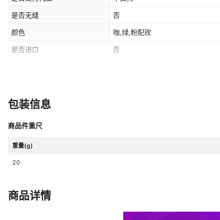
是否无缝
否
颜色
咖,绿,粉配玫
是否进口
否
上市年份
2025夏季
裆部里料成分含量
100%
包装信息
商品件重尺
重量(g)
20
商品详情