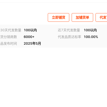
立即铺货
加铺货单
代发
30天代发数量
100以内
近7天代发数量
100以内
铺货分销商数
6000+
代发品质达标率
100.00%
商品发布时间
2025年5月