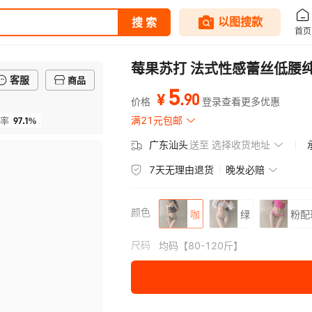
莓果苏打 法式性感蕾丝低腰
客服
商品
5
.
90
¥
价格
登录查看更多优惠
97.1%
满21元包邮
率
广东汕头
送至
选择收货地址
7天无理由退货
晚发必赔
颜色
咖
绿
粉配
尺码
均码【80-120斤】