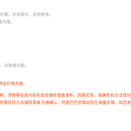
价等，并非原价，仅供参考。
格为准。
、功效或功能。
商品价格为准。
价格、详情等信息内容系由店铺经营者发布，其真实性、准确性和合法性
过阿里旺旺与店铺经营者沟通确认；阿里巴巴中国站存在海量店铺，如您