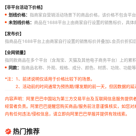
【非平台活动下价格】
划线价格：
指商家自营销活动场景下的商品价格，该价格不包含平台
未划线价格：
商品在1688平台上由商家自行设置的销售标价，具
【发布价】
指商品在1688平台上由商家自行设置的销售标价并叠加L会员价折扣
【全网销量】
指同款商品在多个平台（含淘宝、天猫及其他电子商务平台）上的累
同款：
指商品名称、外观、规格、成分、颜色、材质、功效、功能等
*注：
1、前述说明仅适用于价格比较下的场景。
2、活动前的时间通常为预热期/爆发期的前一天，但因数据的
内容声明：阿里巴巴中国站为第三方交易平台及互联网信息服务提供
经营者负责。阿里巴巴提醒您购买商品/服务前注意谨慎核实，如您对
内有任何违法/侵权信息，请立即向阿里巴巴举报并提供有效线索。
热门推荐