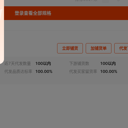
登录查看全部规格
立即铺货
加铺货单
代发
近7天代发数量
100以内
下游铺货数
100以内
代发品质达标率
100.00%
代发买家留货率
100.00%