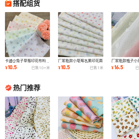
搭配组货
卡通小兔子草莓印花布料
厂家新款小草莓水果印花面
厂家新款格子小
春夏柔软童装婴幼儿被睡袋
料 春夏平纹柔软服装布 童
料 春夏轻薄碎
10.5
10.5
16.5
¥
¥
¥
已售
10+
米
已售
1
米
已
罩衣床品布料
装印花布料
贸数码印布
热门推荐