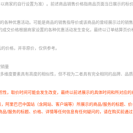
终以商家的自行设置为准）。前述商品销售价格指商品页面当日展示的标
的各种优惠活动。可能是商品的销售指导价或该商品的曾经展示过的销售
体的成交价格根据商家设置的各种优惠活动发生变化，最终以订单结算页价
后的价格，并非原价，仅供参考。
积销量
多维度要素具有高度的相似性，但不视为二者具有完全相同的品牌、品质
延迟性，取价时间可能会发生改变，最终以前述展示的具体时间和所对应的
者，阿里巴巴中国站（含网站、客户端等）所展示的商品/服务的标题、
商品/服务的标题、价格、详情等任何信息有任何疑问的，请在购买前通