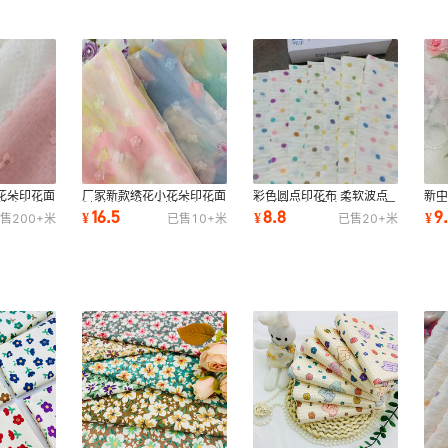
花朵印花面
厂家新款绣花小花朵印花面
彩色圆点印花布 柔软波点
新
花连衣裙外
料 清新碎花面料连衣裙外
布料 连衣裙服装手工DIY圆
春
16.5
8.8
9
¥
¥
¥
售
200+
米
已售
10+
米
已售
20+
米
贸数码印花布
点印花面料
料