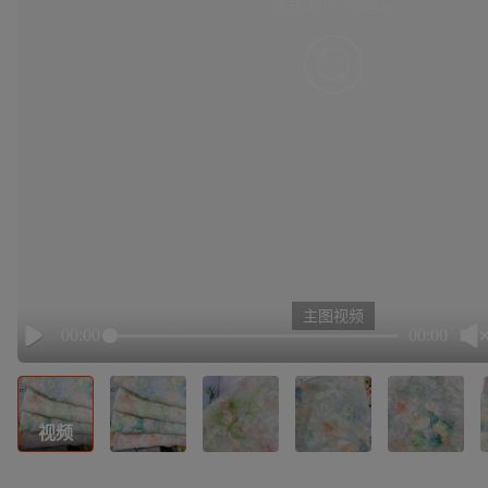
有点小卡，请重试
retry
主图视频
00:00
00:00
Play
视频