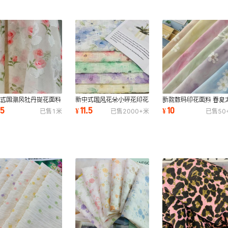
中式国潮风牡丹提花面料
新中式国风花朵小碎花印花
新款数码印花面料 春夏
夏柔软旗袍衬衫吊带裙布
面料 春夏柔软旗袍衬衫童
阳绣花印花布 透气柔软
.5
11.5
10
¥
¥
已售
1
米
已售
2000+
米
已售
50
现货
装连衣裙布
装童装女装布料