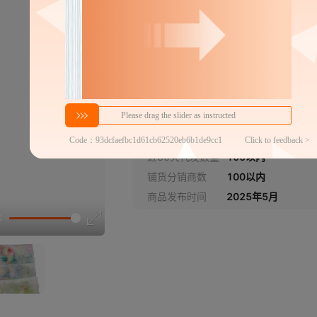
分销代发
20
￥
1件价格
官方仓退货,晚揽必赔
近30天代发数量
100以内
铺货分销商数
100以内
商品发布时间
2025年5月