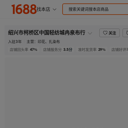
绍兴市柯桥区中国轻纺城冉泉布行
关注
入驻
3
年
主营：
印花、扎染布
47%
3.5
分
29%
店铺回头率
店铺服务分
准时发货率
店铺好评