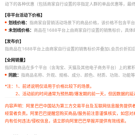
动下的各种优惠（包括商家自行设置的非指定人群的单品优惠等，最
【非平台活动下价格】
划线价格：
指商家自营销活动场景下的商品价格，该价格不包含平台
未划线价格：
商品在1688平台上由商家自行设置的销售标价，具
【发布价】
指商品在1688平台上由商家自行设置的销售标价并叠加L会员价折扣
【全网销量】
指同款商品在多个平台（含淘宝、天猫及其他电子商务平台）上的累
同款：
指商品名称、外观、规格、成分、颜色、材质、功效、功能等
*注：
1、前述说明仅适用于价格比较下的场景。
2、活动前的时间通常为预热期/爆发期的前一天，但因数据的
内容声明：阿里巴巴中国站为第三方交易平台及互联网信息服务提供
经营者负责。阿里巴巴提醒您购买商品/服务前注意谨慎核实，如您对
内有任何违法/侵权信息，请立即向阿里巴巴举报并提供有效线索。