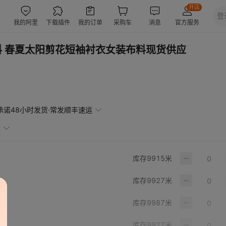
 春夏太阳剪花短袖衬衣女装布料现货供应
承诺48小时发货·常发顺丰速运
赔
库存
9915
米
库存
9927
米
库存
9987
米
库存
9927
米