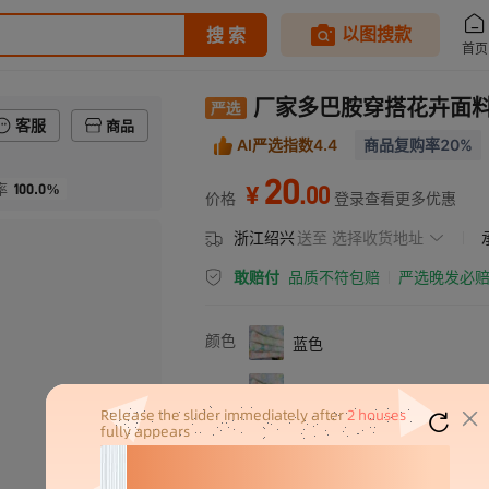
厂家多巴胺穿搭花卉面料
客服
商品
AI严选指数4.4
商品复购率20%
20
100.0%
.
00
率
¥
价格
登录查看更多优惠
浙江绍兴
送至
选择收货地址
敢赔付
品质不符包赔
严选晚发必
颜色
蓝色
浅绿色
深绿色
粉色