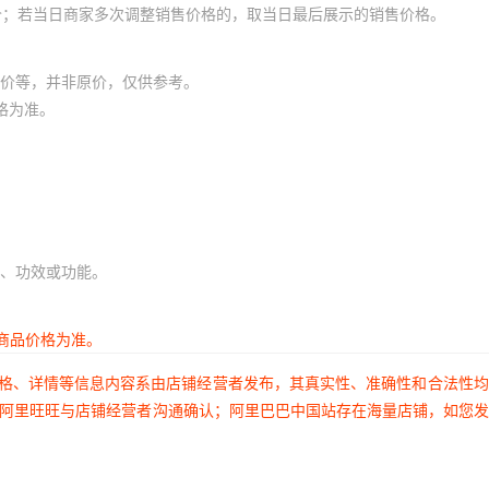
价；若当日商家多次调整销售价格的，取当日最后展示的销售价格。
价等，并非原价，仅供参考。
格为准。
、功效或功能。
商品价格为准。
价格、详情等信息内容系由店铺经营者发布，其真实性、准确性和合法性
过阿里旺旺与店铺经营者沟通确认；阿里巴巴中国站存在海量店铺，如您