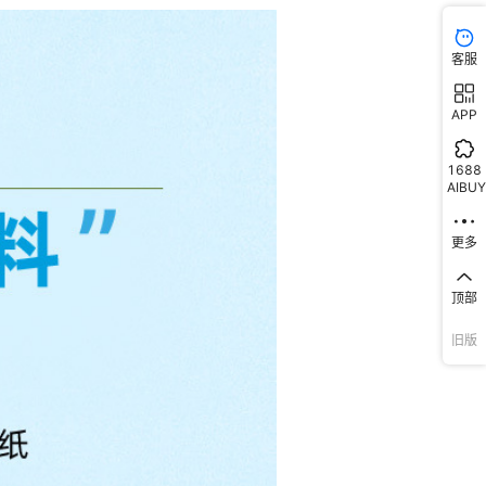
客服
APP
1688
AIBUY
更多
顶部
旧版