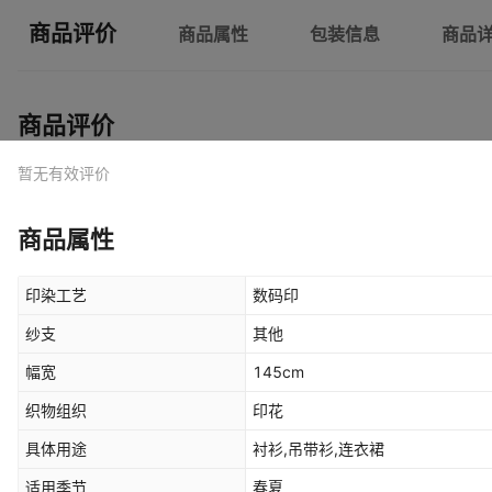
商品评价
商品属性
包装信息
商品
商品评价
暂无有效评价
商品属性
印染工艺
数码印
纱支
其他
幅宽
145cm
织物组织
印花
具体用途
衬衫,吊带衫,连衣裙
适用季节
春夏