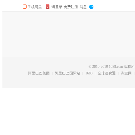
© 2010-2019 1688.com 版权
阿里巴巴集团
阿里巴巴国际站
1688
全球速卖通
淘宝网