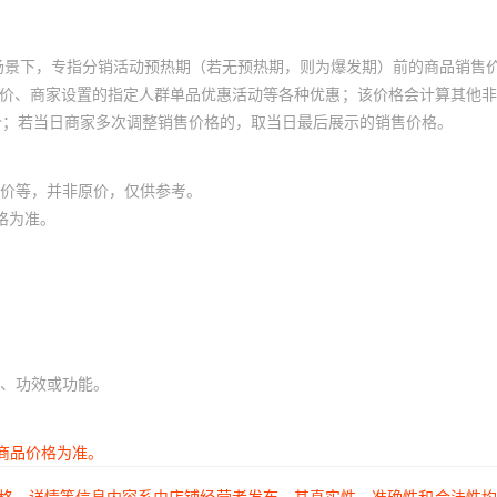
场景下，专指分销活动预热期（若无预热期，则为爆发期）前的商品销售
员价、商家设置的指定人群单品优惠活动等各种优惠；该价格会计算其他
价；若当日商家多次调整销售价格的，取当日最后展示的销售价格。
价等，并非原价，仅供参考。
格为准。
、功效或功能。
商品价格为准。
价格、详情等信息内容系由店铺经营者发布，其真实性、准确性和合法性