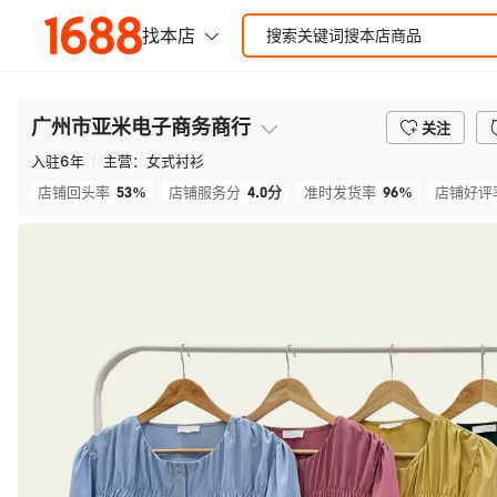
广州市亚米电子商务商行
关注
入驻
6
年
主营：
女式衬衫
53%
4.0
分
96%
店铺回头率
店铺服务分
准时发货率
店铺好评