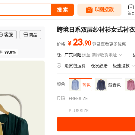
跨境日系双层纱衬衫女式衬衣
客服
商品
23
.
90
¥
价格
登录查看更多优惠
99.8%
率
广东揭阳
送至
选择收货地址
退货包运费
晚发必赔
极速退款
颜色
蓝色
藏青色
尺码
FREESIZE
PLUSSIZE