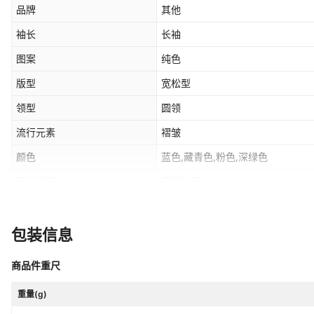
品牌
其他
袖长
长袖
图案
纯色
版型
宽松型
领型
圆领
流行元素
褶皱
颜色
蓝色,藏青色,粉色,深绿色
风格类型
日韩休闲
主面料成分含量
95%及以上
是否跨境货源
是
包装信息
货源类型
源头工厂
商品件重尺
主面料成分2含量
30%以下
重量(g)
主要下游销售地区2
欧美