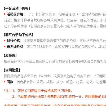
【平台活动下价格】
活动前价格：
（1）非分销场景下，指平台活动（不含分销场景的活
前述价格未计算平台发放的各种采购津贴、跨店券、红包等优惠，未
动下的各种优惠（包括商家自行设置的非指定人群的单品优惠等，最
【非平台活动下价格】
划线价格：
指商家自营销活动场景下的商品价格，该价格不包含平台
未划线价格：
商品在1688平台上由商家自行设置的销售标价，具
【发布价】
指商品在1688平台上由商家自行设置的销售标价并叠加L会员价折扣
【全网销量】
指同款商品在多个平台（含淘宝、天猫及其他电子商务平台）上的累
同款：
指商品名称、外观、规格、成分、颜色、材质、功效、功能等
*注：
1、前述说明仅适用于价格比较下的场景。
2、活动前的时间通常为预热期/爆发期的前一天，但因数据的
内容声明：阿里巴巴中国站为第三方交易平台及互联网信息服务提供