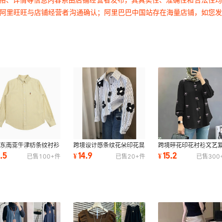
过阿里旺旺与店铺经营者沟通确认；阿里巴巴中国站存在海量店铺，如您
境东南亚牛津纺条纹衬衫
跨境设计感条纹花朵印花显
跨境碎花印花衬衫文艺
马刺绣排扣翻领长袖休闲
瘦修身小个子宽松长袖衬衫
开衫宽松上衣女垂感衬
6.5
14.9
15.2
¥
¥
已售
100+
件
已售
20+
件
已售
300
衫女装
个性上衣女
代发