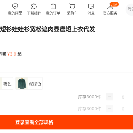
短衫娃娃衫宽松遮肉显瘦短上衣代发
运费
¥
3.9
起
粉色
深绿色
库存
3000
件
库存
3000
件
登录查看全部规格