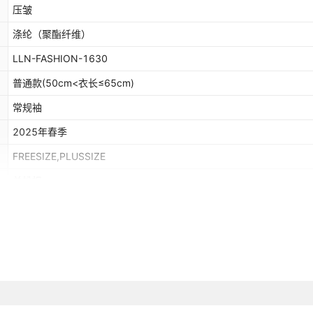
压皱
涤纶（聚酯纤维）
LLN-FASHION-1630
普通款(50cm<衣长≤65cm)
常规袖
2025年春季
FREESIZE,PLUSSIZE
单排扣
舒适休闲
有领标
有吊牌
东南亚