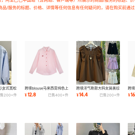
商品/服务的标题、价格、详情等任何信息有任何疑问的，请在购买前通
衫女式宽松
跨境blouse马来西亚纯色上
跨境洋气新款大码女装美拉
跨
穿防晒衬衣
衣女新款刺绣简约衬衣多色
德名媛荷叶边方领衬衫美背
小
12.8
14.4
1
¥
¥
¥
售
200+
件
已售
400+
件
已售
200+
件
衬衫代发
性感设计感女
衬