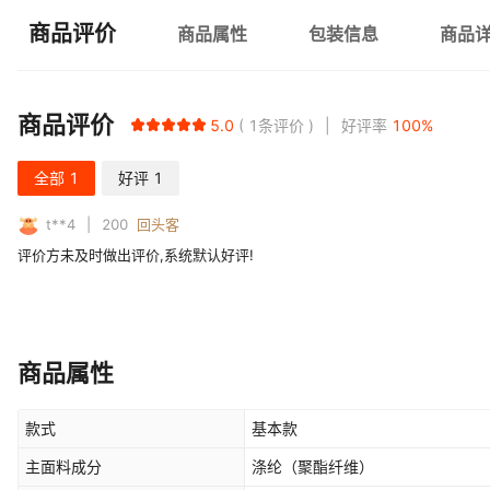
商品评价
商品属性
包装信息
商品
商品评价
5.0
1
条评价
好评率
100
%
全部
1
好评
1
t**4
200
回头客
评价方未及时做出评价,系统默认好评!
商品属性
款式
基本款
主面料成分
涤纶（聚酯纤维）