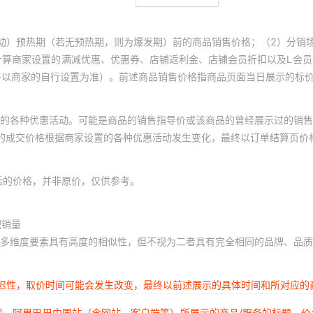
动）预热期（若无预热期，则为爆发期）前的商品销售价格；（2）分销
计算商家设置的满减优惠、优惠券、店铺返利金、店铺会员折扣以及L会
终以商家的自行设置为准）。前述商品销售价格指商品页面当日展示的标
的各种优惠活动。可能是商品的销售指导价或该商品的曾经展示过的销售
体的成交价格根据商家设置的各种优惠活动发生变化，最终以订单结算页价
后的价格，并非原价，仅供参考。
积销量
多维度要素具有高度的相似性，但不视为二者具有完全相同的品牌、品质
延迟性，取价时间可能会发生改变，最终以前述展示的具体时间和所对应的
者，阿里巴巴中国站（含网站、客户端等）所展示的商品/服务的标题、