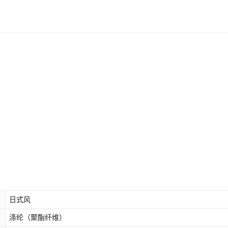
日式风
涤纶（聚酯纤维）