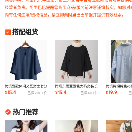
经营者负责。阿里巴巴提醒您购买商品/服务前注意谨慎核实，如您对
内有任何违法/侵权信息，请立即向阿里巴巴举报并提供有效线索。
搭配组货
跨境新款休闲文艺女士七分
跨境东南亚素色大码女装长
跨境纯棉纯色衬
袖上衣衬衫一粒扣素色欧美
袖宽松休闲不规则下摆女装
休闲显瘦百搭叠
15.4
15.4
19.9
¥
¥
¥
已售
200+
件
已售
40+
件
已
衬衣代发
衬衫代发
上衣代发
热门推荐