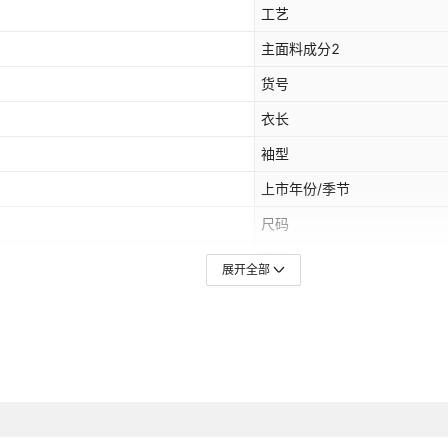
工艺
主面料成分2
货号
衣长
袖型
上市年份/季节
尺码
门襟
展开全部
跨境风格类型
领标
吊牌
主要下游销售地区1