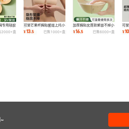
胸专用硅胶
可斐芒果杯胸贴聚拢上托小
加厚胸贴女厚款聚拢不掉小
可斐
纱隐形文胸
胸显大隐形无痕夏季婚纱吊
胸显大吊带婚纱用乳贴平胸
袜
13
16
1
¥
.
5
¥
.
5
¥
售
2000+
盒
已售
1000+
盒
已售
6000+
盒
带专用加厚款
外扩隐形胸垫
耐
~