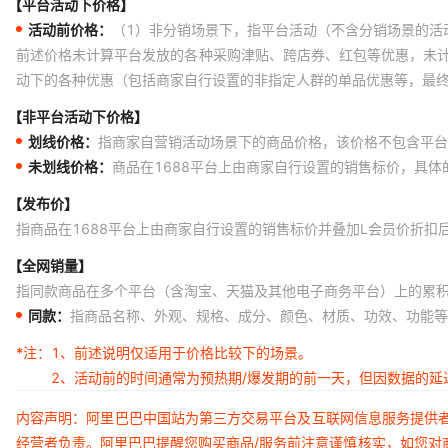
【平台活动下价格】
活动前价格：
（1）非分销场景下，指平台活动（不含分销场景的活
前述价格未计算平台发放的各种采购津贴、跨店券、红包等优惠，未
动下的各种优惠（包括商家自行设置的非指定人群的单品优惠等，最
【非平台活动下价格】
划线价格：
指商家自营销活动场景下的商品价格，该价格不包含平台
未划线价格：
商品在1688平台上由商家自行设置的销售标价，具
【发布价】
指商品在1688平台上由商家自行设置的销售标价并叠加L会员价折扣
【全网销量】
指同款商品在多个平台（含淘宝、天猫及其他电子商务平台）上的累
同款：
指商品名称、外观、规格、成分、颜色、材质、功效、功能等
*注：
1、前述说明仅适用于价格比较下的场景。
2、活动前的时间通常为预热期/爆发期的前一天，但因数据的
内容声明：阿里巴巴中国站为第三方交易平台及互联网信息服务提供
经营者负责。阿里巴巴提醒您购买商品/服务前注意谨慎核实，如您对