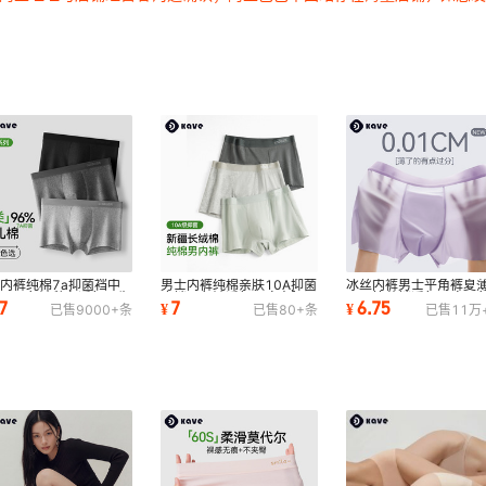
内裤纯棉7a抑菌裆中
男士内裤纯棉亲肤10A抑菌
冰丝内裤男士平角裤夏
大码平角裤秋冬透气男生
底裆平角裤透气无痕中腰四
10A抗菌裆透气无痕四
.7
7
6.75
¥
¥
已售
9000+
条
已售
80+
条
已售
11万
棉无痕内裤头
角裤短裤批发
大码男生短裤