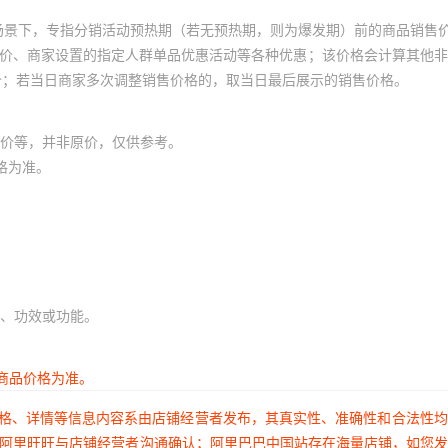
场景下，专指分销活动预热期（若无预热期，则为爆发期）前的商品销售
员价、商家设置的指定人群单品优惠活动等各种优惠；该价格会计算其他
价；若当日商家多次调整销售价格的，取当日最后展示的销售价格。
价等，并非原价，仅供参考。
格为准。
、功效或功能。
商品价格为准。
价格、详情等信息内容系由店铺经营者发布，其真实性、准确性和合法性
过阿里旺旺与店铺经营者沟通确认；阿里巴巴中国站存在海量店铺，如您