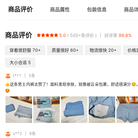
商品评价
商品属性
包装信息
商品
商品评价
5.0
500+
条评价
好评率
99.8
%
穿着很舒服
70+
质量很好
60+
物流很快
20+
价格
大小合适
5
t**1
5
条
👍这条男士内裤太赞了！面料柔软亲肤，就像被云朵包裹，舒适感满分
🤩
x**2
6
条