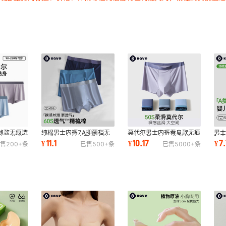
薄款无痕透
纯棉男士内裤7A抑菌裆无
莫代尔男士内裤春夏款无痕
男士
裤7a抑菌
痕透气平角裤春夏季冰丝四
平角裤桑蚕丝7A抑菌裆男
腰
11.1
10.17
7
¥
¥
¥
售
200+
条
已售
500+
条
已售
5000+
条
角裤头短裤批发
式大码四角短裤
全