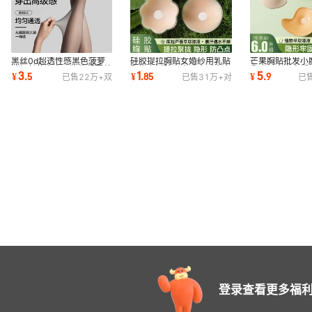
黑丝0d超透性感黑色菠萝
硅胶提拉胸贴女婚纱用乳贴
芒果胸贴批发小
袜加长款高个子连体超薄丝
聚拢上托防走光贴隐形内衣
乳贴显大内衣婚
3
1
5
¥
.
5
¥
.
85
¥
.
9
已售
22万+
双
已售
31万+
对
已
袜女防勾丝耐穿
吊带胸贴小胸
聚拢防走光贴
登录查看更多福利