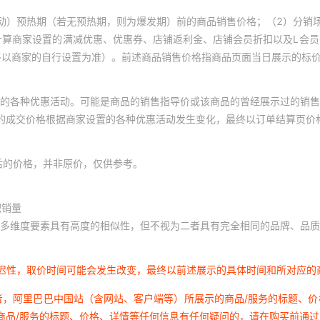
动）预热期（若无预热期，则为爆发期）前的商品销售价格；（2）分销
计算商家设置的满减优惠、优惠券、店铺返利金、店铺会员折扣以及L会
终以商家的自行设置为准）。前述商品销售价格指商品页面当日展示的标
的各种优惠活动。可能是商品的销售指导价或该商品的曾经展示过的销售
体的成交价格根据商家设置的各种优惠活动发生变化，最终以订单结算页价
后的价格，并非原价，仅供参考。
积销量
多维度要素具有高度的相似性，但不视为二者具有完全相同的品牌、品质
延迟性，取价时间可能会发生改变，最终以前述展示的具体时间和所对应的
者，阿里巴巴中国站（含网站、客户端等）所展示的商品/服务的标题、
商品/服务的标题、价格、详情等任何信息有任何疑问的，请在购买前通