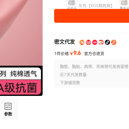
灰色【60S精梳棉】
尺码
XL（120-140斤）
XXL（140-160斤）
密文代发
XXXL（160-185斤）
9.6
XXXXL（185-210斤）
￥
1件价格
官方仓退货
胸垫、胸贴、肩带、吊袜带代发商家榜
近7天代发数量
下游铺货数
参数