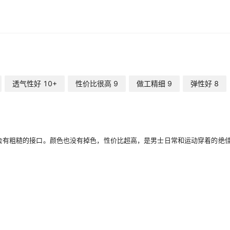
透气性好
10+
性价比很高
9
做工精细
9
弹性好
8
会有粗糙的接口。颜色也没有掉色，性价比超高，是男士日常和运动穿着的绝