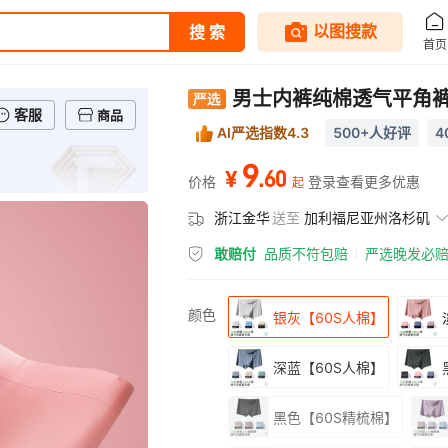
男士内裤纯棉透气平角裤
客服
商品
AI严选指数4.3
500+人好评
4
9
.
60
¥
价格
登录查看更多优惠
起
浙江金华
送至
加利福尼亚州洛杉矶
敢赔付
品质不符包赔
严选晚发必
颜色
银灰【60S人棉】
深蓝【60S人棉】
黑色【60S精梳棉】