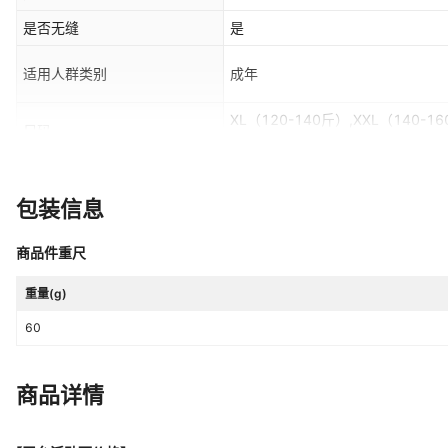
是否无缝
是
适用人群类别
成年
XL（120-140斤）,XXL（140-16
尺码
斤）,XXXXL（185-210斤）
是否跨境出口专供货源
否
包装信息
主面料成分含量
90%（含）-95%（不含）
裆部里料成分含量
90%（含）-95%（不含）
商品件重尺
重量(g)
60
商品详情