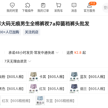
大码无痕男生全棉裤衩7a抑菌裆裤头批发
00+人已加购
关注的店
承诺48小时发货·常发中通快递
运费
¥
2.8
起
赔
7天无理由退货
淡粉【60S人棉】
卡其【60S人棉】
蓝灰【60S人棉】
黑色【60S人棉】
红灰【60S人棉】
烟兰【60S人棉】
红灰【60S精梳棉】
灰蓝【60S精梳棉】