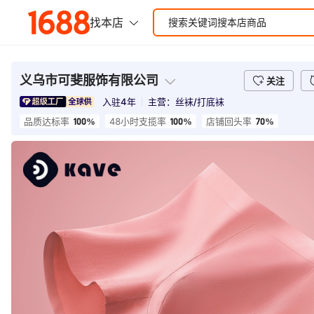
义乌市可斐服饰有限公司
关注
入驻
4
年
主营：
丝袜/打底袜
100%
100%
70%
品质达标率
48小时支揽率
店铺回头率