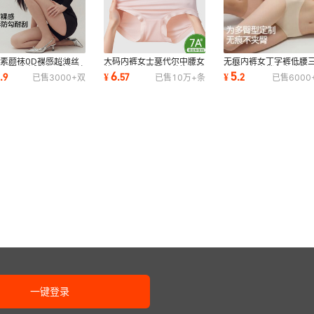
素颜袜0D裸感超薄丝
大码内裤女士莫代尔中腰女
无痕内裤女丁字裤低腰
女春夏季光腿神器防勾丝
款无痕不夹臀桑蚕丝抑菌裆
裤桑蚕丝内裆女士瑜伽
0
6
5
.
9
¥
.
57
¥
.
2
已售
3000+
双
已售
10万+
条
已售
6000
穿黑色连裤袜
女式三角短裤
健身冰丝内裤
一键登录