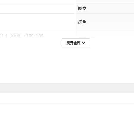
图案
颜色
0斤）,XXXL（160-185
是否进口
展开全部
上市时间
适合季节