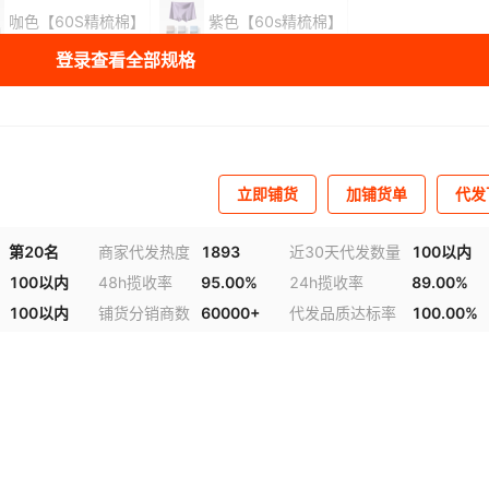
咖色【60S精梳棉】
紫色【60s精梳棉】
登录查看全部规格
库存
19134
条
库存
2927
条
库存
4969
条
立即铺货
加铺货单
代发
库存
4986
条
第20名
商家代发热度
1893
近30天代发数量
100以内
100以内
48h揽收率
95.00%
24h揽收率
89.00%
100以内
铺货分销商数
60000+
代发品质达标率
100.00%