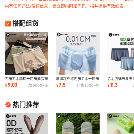
内有任何违法/侵权信息，请立即向阿里巴巴举报并提供有效线索。
搭配组货
内裤男士纯棉平角裤薄款抑
夏薄款冰丝内裤男士平角裤
男士内裤春夏季
菌透气中腰男内裤a类棉四
10A抗菌裆透气无痕四角裤
气莫代尔冰丝内
9.03
7.5
11.3
¥
¥
¥
已售
9000+
条
已售
1000+
条
已
角裤纯棉裆
大码男生短裤
裆大码平角内裤
热门推荐